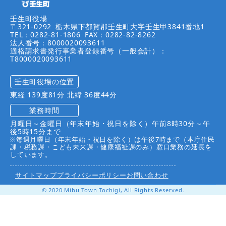
壬生町役場
〒321-0292
栃木県下都賀郡壬生町大字壬生甲3841番地1
TEL：0282-81-1806
FAX：0282-82-8262
法人番号：8000020093611
適格請求書発行事業者登録番号（一般会計）：
T8000020093611
壬生町役場の位置
東経 139度81分 北緯 36度44分
業務時間
月曜日～金曜日（年末年始・祝日を除く）午前8時30分～午
後5時15分まで
※毎週月曜日（年末年始・祝日を除く）は午後7時まで（本庁住民
課・税務課・こども未来課・健康福祉課のみ）窓口業務の延長を
しています。
サイトマップ
プライバシーポリシー
お問い合わせ
© 2020 Mibu Town Tochigi, All Rights Reserved.