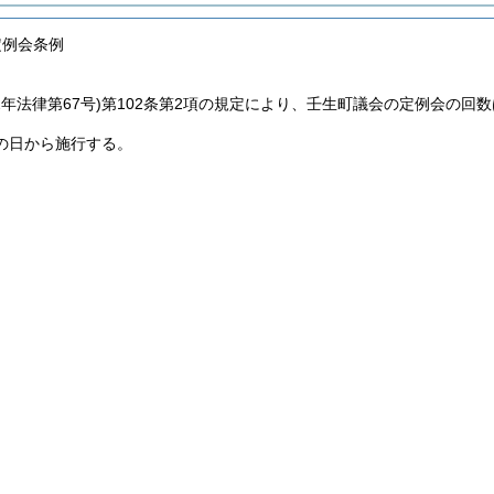
定例会条例
2年法律第67号)
第102条第2項の規定により、壬生町議会の定例会の回数
の日から施行する。