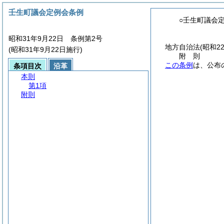
壬生町議会定例会条例
○壬生町議会
昭和31年9月22日 条例第2号
地方自治法
(昭和2
(昭和31年9月22日施行)
附
則
この条例
は、公布
条項目次
沿革
本則
第1項
附則