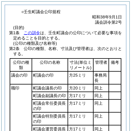
○壬生町議会公印規程
昭和38年9月1日
議会訓令第2号
(目的)
第1条
この訓令
は、壬生町議会の公印について必要な事項を
定めることを目的とする。
(公印の種類及び名称等)
第2条
公印の種類、名称、寸法及び管理者は、次のとおりと
する。
公印の種
公印の名称
寸法
(単位ミ
管理者
備考
類
リメートル)
議会の印
町議会の印
方25ミリ
事務局
長
職印
町議会議長の印
方20ミリ
同上
町議会副議長の印
方17ミリ
同上
町議会常任委員長
方17ミリ
同上
の印
町議会特別委員長
方17ミリ
同上
の印
町議会運営委員長
方17ミリ
同上