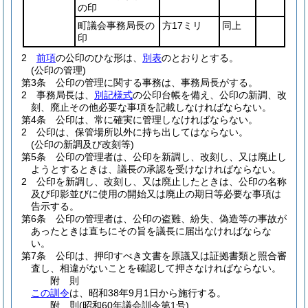
の印
町議会事務局長の
方17ミリ
同上
印
2
前項
の公印のひな形は、
別表
のとおりとする。
(公印の管理)
第3条
公印の管理に関する事務は、事務局長がする。
2
事務局長は、
別記様式
の公印台帳を備え、公印の新調、改
刻、廃止その他必要な事項を記載しなければならない。
第4条
公印は、常に確実に管理しなければならない。
2
公印は、保管場所以外に持ち出してはならない。
(公印の新調及び改刻等)
第5条
公印の管理者は、公印を新調し、改刻し、又は廃止し
ようとするときは、議長の承認を受けなければならない。
2
公印を新調し、改刻し、又は廃止したときは、公印の名称
及び印影並びに使用の開始又は廃止の期日等必要な事項は
告示する。
第6条
公印の管理者は、公印の盗難、紛失、偽造等の事故が
あったときは直ちにその旨を議長に届出なければならな
い。
第7条
公印は、押印すべき文書を原議又は証拠書類と照合審
査し、相違がないことを確認して押さなければならない。
附
則
この訓令
は、昭和38年9月1日から施行する。
附
則
(昭和60年
議会訓令第1号)