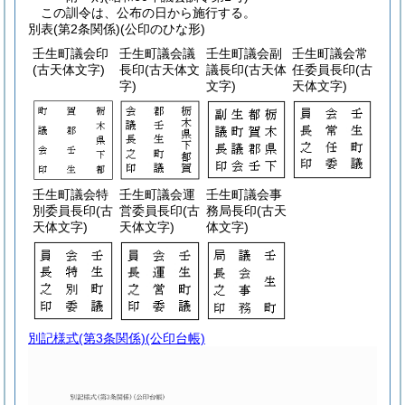
この訓令は、公布の日から施行する。
別表
(第2条関係)(公印のひな形)
壬生町議会印
壬生町議会議
壬生町議会副
壬生町議会常
(古天体文字)
長印
(古天体文
議長印
(古天体
任委員長印
(古
字)
文字)
天体文字)
壬生町議会特
壬生町議会運
壬生町議会事
別委員長印
(古
営委員長印
(古
務局長印
(古天
天体文字)
天体文字)
体文字)
別記様式
(第3条関係)(公印台帳)