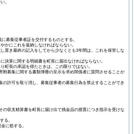
ない。
員に募集従事者証を交付するものとする。
速やかにこれを返納しなければならない。
し置き最終の記入をしてから少なくとも3年間は、これを保管しな
共に決算に関する明細書を町長に届出なければならない。
あり町長の承認を得たときは、この限りではない。
寄附募集に関する書類簿冊の呈示を求め関係者に質問させることが
集の許可を取り消し、募集従事者の募集行為を禁止することができ
その収支精算書を町長に届け出て残金品の措置につき指示を受けな
処する。
罰金に処する。