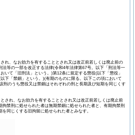
とされ、なお効力を有することとされ又は改正前若しくは廃止前の
刑法等の一部を改正する法律
(令和4年法律第67号。以下「刑法等一
において「旧刑法」という。)
第12条に規定する懲役
(以下「懲役」
(以下「禁錮」という。)
(有期のものに限る。以下この項において
該刑のうち懲役又は禁錮はそれぞれの刑と長期及び短期を同じくす
ととされ、なお効力を有することとされ又は改正前若しくは廃止前
期拘禁刑に処せられた者は無期禁錮に処せられた者と、有期拘禁刑
期を同じくする旧拘留に処せられた者とみなす。