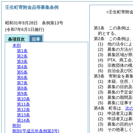
壬生町寄附金品等募集条例
○壬生町寄附
昭和31年9月28日 条例第13号
第1条
この条例は
(令和7年6月1日施行)
的とする。
第2条
この条例は
条項目次
沿革
(1)
他の法令によ
本則
(2)
募集の方法が
第1条
(3)
募集区域が県
第2条
(4)
PTA、商工
第3条
(5)
宗教団体の構
第4条
(6)
自治会及び区
第5条
第3条
寄附金を募
第6条
(1)
本籍、住所、
第7条
(2)
募集の目的及
第8条
(3)
募集の予定金
第9条
(4)
募集の期間及
第10条
(5)
募集に従事す
第11条
第4条
町長は、
次
第12条
(1)
申請者又は募
第13条
(2)
申請者又は募
第14条
(3)
募集の目的が
附則
(4)
その他著しく
附則
(平成元年条例第3号)