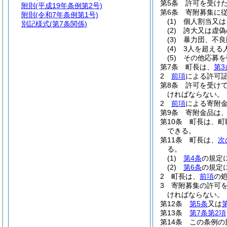
第5条
許可を受け
附則
(平成19年条例第2号)
第6条
寄附募集に
附則
(令和7年条例第1号)
(1)
個人割当又は
別記様式
(第7条関係)
(2)
誇大又は虚偽
(3)
暴力団、不良
(4)
3人を超える
(5)
その他応募を
第7条
町長は、
第3
2
前項
による許可
第8条
許可を受け
ければならない。
2
前項
による寄附
第9条
寄附金品は
第10条
町長は、町
できる。
第11条
町長は、
次
る。
(1)
第4条
の規定
(2)
第6条
の規定
2
町長は、
前項
の
3
寄附募集の許可
ければならない。
第12条
第5条
又は
第13条
第7条第2項
第14条
この条例の