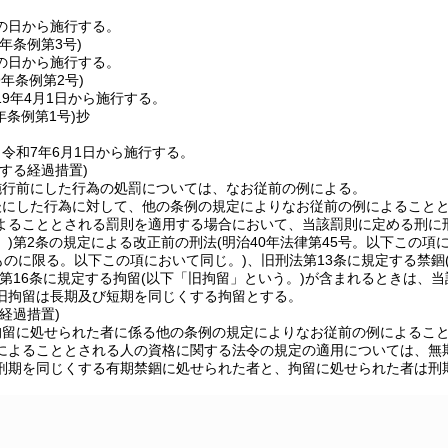
の日から施行する。
元年
条例第3号)
の日から施行する。
9年
条例第2号)
9年4月1日から施行する。
年
条例第1号)
抄
令和7年6月1日から施行する。
する経過措置)
施行前にした行為の処罰については、なお従前の例による。
後にした行為に対して、他の条例の規定によりなお従前の例によること
よることとされる罰則を適用する場合において、当該罰則に定める刑に
)
第2条の規定による改正前の刑法
(明治40年法律第45号。以下この項
ものに限る。以下この項において同じ。)
、旧刑法第13条に規定する禁錮
第16条に規定する拘留
(以下「旧拘留」という。)
が含まれるときは、当
旧拘留は長期及び短期を同じくする拘留とする。
経過措置)
拘留に処せられた者に係る他の条例の規定によりなお従前の例によるこ
によることとされる人の資格に関する法令の規定の適用については、無
刑期を同じくする有期禁錮に処せられた者と、拘留に処せられた者は刑