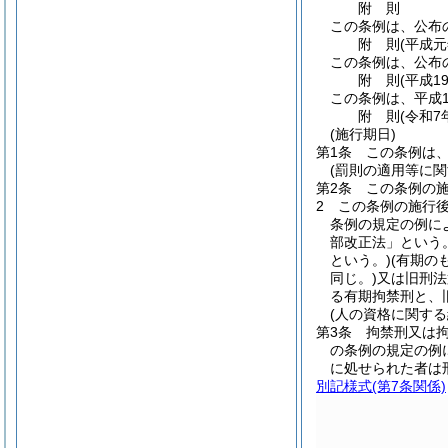
附
則
この条例は、公布
附
則
(平成
この条例は、公布
附
則
(平成1
この条例は、平成1
附
則
(令和7
(施行期日)
第1条
この条例は、
(罰則の適用等に関
第2条
この条例の
2
この条例の施行
条例の規定の例に
部改正法」という。
という。)
(有期の
同じ。)
又は旧刑法
る有期拘禁刑と、
(人の資格に関する
第3条
拘禁刑又は
の条例の規定の例
に処せられた者は
別記様式
(第7条関係)