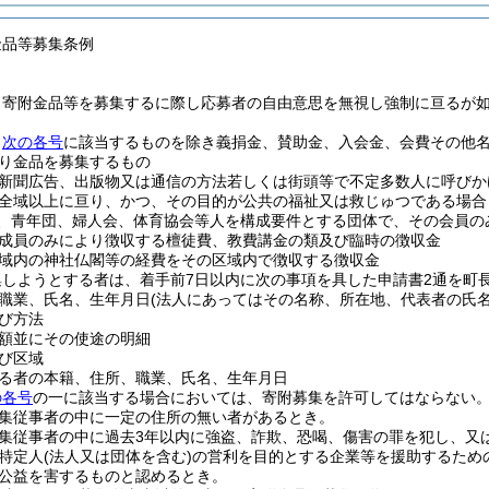
金品等募集条例
、寄附金品等を募集するに際し応募者の自由意思を無視し強制に亘るが
、
次の各号
に該当するものを除き義捐金、賛助金、入会金、会費その他
り金品を募集するもの
新聞広告、出版物又は通信の方法若しくは街頭等で不定多数人に呼びか
全域以上に亘り、かつ、その目的が公共の福祉又は救じゅつである場合
会、青年団、婦人会、体育協会等人を構成要件とする団体で、その会員
成員のみにより徴収する檀徒費、教費講金の類及び臨時の徴収金
域内の神社仏閣等の経費をその区域内で徴収する徴収金
集しようとする者は、着手前7日以内に次の事項を具した申請書2通を町
職業、氏名、生年月日
(法人にあってはその名称、所在地、代表者の氏名
び方法
額並にその使途の明細
び区域
る者の本籍、住所、職業、氏名、生年月日
の各号
の一に該当する場合においては、寄附募集を許可してはならない
集従事者の中に一定の住所の無い者があるとき。
集従事者の中に過去3年以内に強盗、詐欺、恐喝、傷害の罪を犯し、又
特定人
(法人又は団体を含む)
の営利を目的とする企業等を援助するため
公益を害するものと認めるとき。