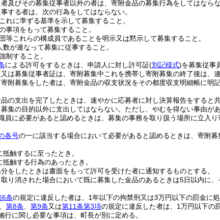
た者及びその募集従事者以外の者は、寄附金品の募集行為をしてはなら
従事する者は、次の行為をしてはならない。
これに準ずる基準を示して募集すること。
の事項をもって募集すること。
団等これらの構成員であることを明示又は黙示して募集すること。
人数が連なって募集に従事すること。
強制すること。
条
による許可をするときは、申請人に対し許可証
(
別記様式
)
を募集従事
証又は募集従事者証は、寄附募集中これを携帯し寄附募集の終了後は、
て寄附募集をした者は、寄附金品の収支状況をその都度収支明細帳に明記
金品の支出を完了したときは、速やかに応募者に対し決算報告をすると
、募集の目的以外に支出してはならない。
ただし、やむを得ない事由が
職員に必要があると認めるときは、募集の事務を取り扱う場所に立入り
の各号
の一に該当する場合において必要があると認めるときは、寄附募
に抵触するに至ったとき。
に抵触する行為のあったとき。
処分をしたときは書面をもって許可を受けた者に通知するものとする。
を取り消された場合において既に募集した金品のあるときは5日以内に、
第6条
の規定に違反した者は、1年以下の拘禁刑又は3万円以下の罰金に
、
第8条
、
第9条
又は
第11条第3項
の規定に違反した者は、1万円以下の
施行に関し必要な事項は、町長が別に定める。