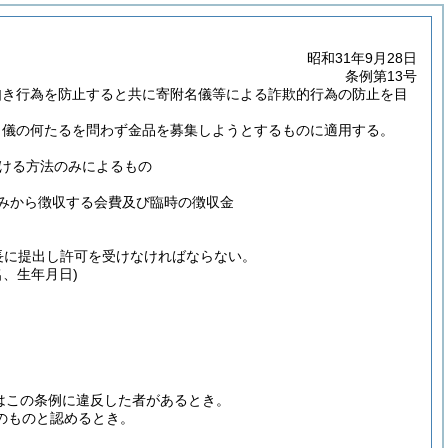
昭和31年9月28日
条例第13号
如き行為を防止すると共に寄附名儀等による詐欺的行為の防止を目
名儀の何たるを問わず金品を募集しようとするものに適用する。
ける方法のみによるもの
のみから徴収する会費及び臨時の徴収金
長に提出し許可を受けなければならない。
、生年月日)
。
はこの条例に違反した者があるとき。
のものと認めるとき。