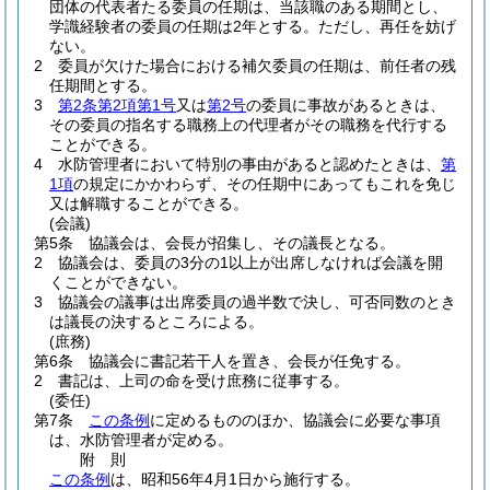
団体の代表者たる委員の任期は、当該職のある期間とし、
学識経験者の委員の任期は2年とする。
ただし、再任を妨げ
ない。
2
委員が欠けた場合における補欠委員の任期は、前任者の残
任期間とする。
3
第2条第2項第1号
又は
第2号
の委員に事故があるときは、
その委員の指名する職務上の代理者がその職務を代行する
ことができる。
4
水防管理者において特別の事由があると認めたときは、
第
1項
の規定にかかわらず、その任期中にあってもこれを免じ
又は解職することができる。
(会議)
第5条
協議会は、会長が招集し、その議長となる。
2
協議会は、委員の3分の1以上が出席しなければ会議を開
くことができない。
3
協議会の議事は出席委員の過半数で決し、可否同数のとき
は議長の決するところによる。
(庶務)
第6条
協議会に書記若干人を置き、会長が任免する。
2
書記は、上司の命を受け庶務に従事する。
(委任)
第7条
この条例
に定めるもののほか、協議会に必要な事項
は、水防管理者が定める。
附
則
この条例
は、昭和56年4月1日から施行する。