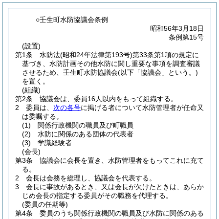
○壬生町水防協議会条例
昭和56年3月18日
条例第15号
(設置)
第1条
水防法
(昭和24年法律第193号)
第33条第1項の規定に
基づき、水防計画その他水防に関し重要な事項を調査審議
させるため、壬生町水防協議会
(以下「協議会」という。)
を置く。
(組織)
第2条
協議会は、委員16人以内をもって組織する。
2
委員は、
次の各号
に掲げる者について水防管理者が任命又
は委嘱する。
(1)
関係行政機関の職員及び町職員
(2)
水防に関係のある団体の代表者
(3)
学識経験者
(会長)
第3条
協議会に会長を置き、水防管理者をもってこれに充て
る。
2
会長は会務を総理し、協議会を代表する。
3
会長に事故があるとき、又は会長が欠けたときは、あらか
じめ会長の指定する委員がその職務を代理する。
(委員の任期等)
第4条
委員のうち関係行政機関の職員及び水防に関係のある