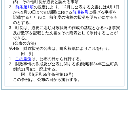
(5)
その他町長が必要と認める事項
2
前条第1項
の規定により、12月に公表する文書には4月1日
から9月30日までの期間における
前項各号
に掲げる事項を
記載するとともに、前年度の決算の状況を明らかにするも
のとする。
3
町長は、必要に応じ財政状況の作成の基礎となるべき事実
及び数字を記載した文書をその附表として添付することが
できる。
(公表の方法)
第4条
財政状況の公表は、町広報紙によりこれを行う。
附
則
1
この条例
は、公布の日から施行する。
2
財政事情の作成及び公表に関する条例
(昭和34年壬生町条
例第11号)
は、廃止する。
附
則
(昭和55年
条例第16号)
この条例は、公布の日から施行する。