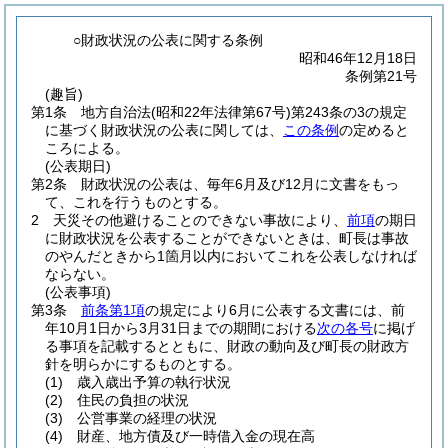
○財政状況の公表に関する条例
昭和46年12月18日
条例第21号
(趣旨)
第1条
地方自治法
(昭和22年法律第67号)
第243条の3の規定
に基づく財政状況の公表に関しては、
この条例
の定めると
ころによる。
(公表期日)
第2条
財政状況の公表は、毎年6月及び12月に文書をもっ
て、これを行うものとする。
2
天災その他避けることのできない事故により、
前項
の期日
に財政状況を公表することができないときは、町長は事故
のやんだときから1箇月以内においてこれを公表しなければ
ならない。
(公表事項)
第3条
前条第1項
の規定により6月に公表する文書には、前
年10月1日から3月31日までの期間における
次の各号
に掲げ
る事項を記載するとともに、財政の動向及び町長の財政方
針を明らかにするものとする。
(1)
歳入歳出予算の執行状況
(2)
住民の負担の状況
(3)
公営事業の経理の状況
(4)
財産、地方債及び一時借入金の現在高