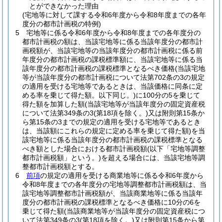
とができなかった理由
(宅地等に対して課する令和6年度から令和8年度までの各年
度分の都市計画税の特例)
5
宅地等に係る令和6年度から令和8年度までの各年度分の
都市計画税の額は、当該宅地等に係る当該年度分の都市計
画税額が、当該宅地等の当該年度分の都市計画税に係る前
年度分の都市計画税の課税標準額に、当該宅地等に係る当
該年度分の都市計画税の課税標準となるべき価格
(当該宅地
等が当該年度分の都市計画税について法第702条の3の規定
の適用を受ける宅地等であるときは、当該価格に同条に定
める率を乗じて得た額。以下同じ。)
に100分の5を乗じて
得た額を加算した額
(当該宅地等が当該年度分の固定資産税
について法第349条の3
(第18項を除く。)
又は附則第15条か
ら第15条の3までの規定の適用を受ける宅地等であるとき
は、当該額にこれらの規定に定める率を乗じて得た額)
を当
該宅地等に係る当該年度分の都市計画税の課税標準となる
べき額とした場合における都市計画税額
(以下「宅地等調整
都市計画税額」という。)
を超える場合には、当該宅地等調
整都市計画税額とする。
6
前項
の規定の適用を受ける商業地等に係る令和6年度から
令和8年度までの各年度分の宅地等調整都市計画税額は、当
該宅地等調整都市計画税額が、当該商業地等に係る当該年
度分の都市計画税の課税標準となるべき価格に10分の6を
乗じて得た額
(当該商業地等が当該年度分の固定資産税につ
いて法第349条の3
(第18項を除く。)
又は附則第15条から第