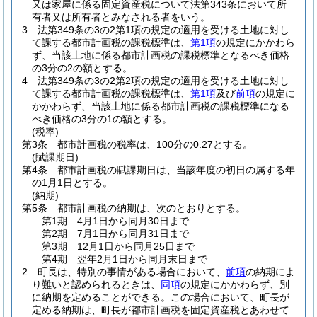
又は家屋に係る固定資産税について法第343条において所
有者又は所有者とみなされる者をいう。
3
法第349条の3の2第1項の規定の適用を受ける土地に対し
て課する都市計画税の課税標準は、
第1項
の規定にかかわら
ず、当該土地に係る都市計画税の課税標準となるべき価格
の3分の2の額とする。
4
法第349条の3の2第2項の規定の適用を受ける土地に対し
て課する都市計画税の課税標準は、
第1項
及び
前項
の規定に
かかわらず、当該土地に係る都市計画税の課税標準になる
べき価格の3分の1の額とする。
(税率)
第3条
都市計画税の税率は、100分の0.27とする。
(賦課期日)
第4条
都市計画税の賦課期日は、当該年度の初日の属する年
の1月1日とする。
(納期)
第5条
都市計画税の納期は、次のとおりとする。
第1期 4月1日から同月30日まで
第2期 7月1日から同月31日まで
第3期 12月1日から同月25日まで
第4期 翌年2月1日から同月末日まで
2
町長は、特別の事情がある場合において、
前項
の納期によ
り難いと認められるときは、
同項
の規定にかかわらず、別
に納期を定めることができる。
この場合において、町長が
定める納期は、町長が都市計画税を固定資産税とあわせて