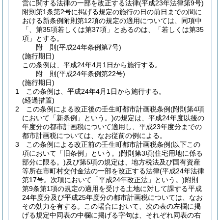
営に関する法律の一部を改正する法律
(平成23年法律第9号)
附則第1条第2号に掲げる規定の施行の日の前日までの間に
おける新条例附則第12項の規定の適用については、同項中
「、第35項若しくは第37項」とあるのは、「若しくは第35
項」とする。
附
則
(平成24年
条例第7号)
(施行期日)
この条例は、平成24年4月1日から施行する。
附
則
(平成24年
条例第22号)
(施行期日)
1
この条例は、平成24年4月1日から施行する。
(経過措置)
2
この条例による改正後の壬生町都市計画税条例
(附則第4項
において「新条例」という。)
の規定は、平成24年度以後の
年度分の都市計画税について適用し、平成23年度分までの
都市計画税については、なお従前の例による。
3
この条例による改正前の壬生町都市計画税条例
(以下この
項において「旧条例」という。)
附則第3項
(住宅用地に係る
部分に限る。)
及び第5項の規定は、地方税法及び国有資産
等所在市町村交付金法の一部を改正する法律
(平成24年法律
第17号。次項において「平成24年改正法」という。)
附則
第9条第1項の規定の適用を受ける土地に対して課する平成
24年度分及び平成25年度分の都市計画税については、なお
その効力を有する。
この場合において、次の表の左欄に掲
げる規定中同表の中欄に掲げる字句は、それぞれ同表の右