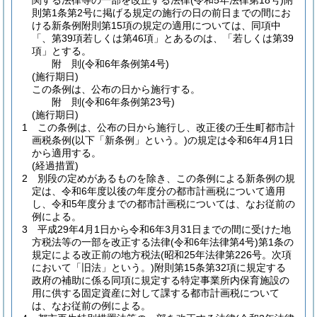
関する法律等の一部を改正する法律
(令和5年法律第18号)
附
則第1条第2号に掲げる規定の施行の日の前日までの間にお
ける新条例附則第15項の規定の適用については、同項中
「、第39項若しくは第46項」とあるのは、「若しくは第39
項」とする。
附
則
(令和6年
条例第4号)
(施行期日)
この条例は、公布の日から施行する。
附
則
(令和6年
条例第23号)
(施行期日)
1
この条例は、公布の日から施行し、改正後の壬生町都市計
画税条例
(以下「新条例」という。)
の規定は令和6年4月1日
から適用する。
(経過措置)
2
別段の定めがあるものを除き、この条例による新条例の規
定は、令和6年度以後の年度分の都市計画税について適用
し、令和5年度分までの都市計画税については、なお従前の
例による。
3
平成29年4月1日から令和6年3月31日までの間に受けた地
方税法等の一部を改正する法律
(令和6年法律第4号)
第1条の
規定による改正前の地方税法
(昭和25年法律第226号。次項
において「旧法」という。)
附則第15条第32項に規定する
政府の補助に係る同項に規定する特定事業所内保育施設の
用に供する固定資産に対して課する都市計画税について
は、なお従前の例による。