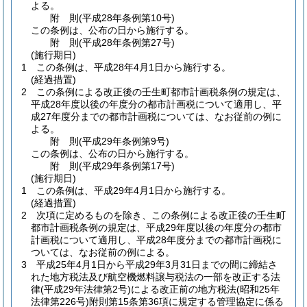
よる。
附
則
(平成28年
条例第10号)
この条例は、公布の日から施行する。
附
則
(平成28年
条例第27号)
(施行期日)
1
この条例は、平成28年4月1日から施行する。
(経過措置)
2
この条例による改正後の壬生町都市計画税条例の規定は、
平成28年度以後の年度分の都市計画税について適用し、平
成27年度分までの都市計画税については、なお従前の例に
よる。
附
則
(平成29年
条例第9号)
この条例は、公布の日から施行する。
附
則
(平成29年
条例第17号)
(施行期日)
1
この条例は、平成29年4月1日から施行する。
(経過措置)
2
次項に定めるものを除き、この条例による改正後の壬生町
都市計画税条例の規定は、平成29年度以後の年度分の都市
計画税について適用し、平成28年度分までの都市計画税に
ついては、なお従前の例による。
3
平成25年4月1日から平成29年3月31日までの間に締結さ
れた地方税法及び航空機燃料譲与税法の一部を改正する法
律
(平成29年法律第2号)
による改正前の地方税法
(昭和25年
法律第226号)
附則第15条第36項に規定する管理協定に係る