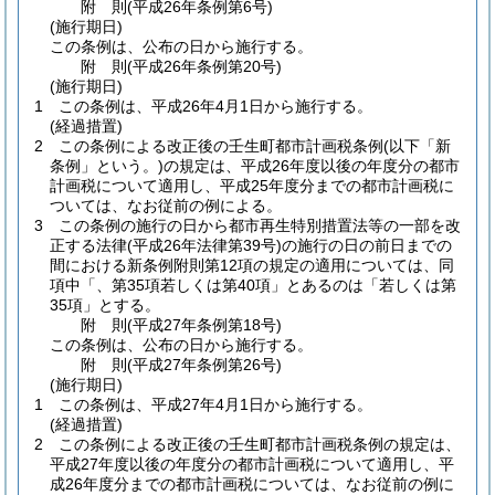
附
則
(平成26年
条例第6号)
(施行期日)
この条例は、公布の日から施行する。
附
則
(平成26年
条例第20号)
(施行期日)
1
この条例は、平成26年4月1日から施行する。
(経過措置)
2
この条例による改正後の壬生町都市計画税条例
(以下「新
条例」という。)
の規定は、平成26年度以後の年度分の都市
計画税について適用し、平成25年度分までの都市計画税に
ついては、なお従前の例による。
3
この条例の施行の日から都市再生特別措置法等の一部を改
正する法律
(平成26年法律第39号)
の施行の日の前日までの
間における新条例附則第12項の規定の適用については、同
項中「、第35項若しくは第40項」とあるのは「若しくは第
35項」とする。
附
則
(平成27年
条例第18号)
この条例は、公布の日から施行する。
附
則
(平成27年
条例第26号)
(施行期日)
1
この条例は、平成27年4月1日から施行する。
(経過措置)
2
この条例による改正後の壬生町都市計画税条例の規定は、
平成27年度以後の年度分の都市計画税について適用し、平
成26年度分までの都市計画税については、なお従前の例に