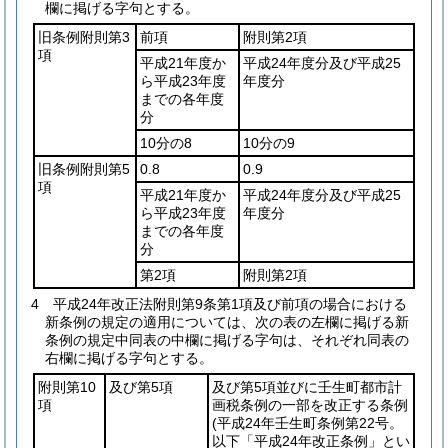
欄に掲げる字句とする。
旧条例附則第3
前項
附則第2項
項
平成21年度か
平成24年度分及び平成25
ら平成23年度
年度分
までの各年度
分
10分の8
10分の9
旧条例附則第5
0.8
0.9
項
平成21年度か
平成24年度分及び平成25
ら平成23年度
年度分
までの各年度
分
第2項
附則第2項
4
平成24年改正法附則第9条第1項及び前項の場合における
新条例の規定の適用については、次の表の左欄に掲げる新
条例の規定中同表の中欄に掲げる字句は、それぞれ同表の
右欄に掲げる字句とする。
附則第10
及び第5項
及び第5項並びに壬生町都市計
項
画税条例の一部を改正する条例
(平成24年壬生町条例第22号。
以下「平成24年改正条例」とい