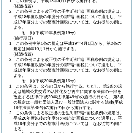
1
この条例は、平成18年4月1日から施行する。
(経過措置)
2
この条例による改正後の壬生町都市計画税条例の規定は、
平成18年度以後の年度分の都市計画税について適用し、平
成17年度分までの都市計画税については、なお従前の例に
よる。
附
則
(平成19年
条例第19号)
(施行期日)
1
この条例中第1条の規定は平成19年4月1日から、第2条の
規定は同年10月1日から施行する。
(経過措置)
2
この条例による改正後の壬生町都市計画税条例の規定は、
平成19年度以後の年度分の都市計画税について適用し、平
成18年度分までの都市計画税については、なお従前の例に
よる。
附
則
(平成20年
条例第16号)
1
この条例は、公布の日から施行する。
ただし、第2条の規
定は地域公共交通の活性化及び再生に関する法律の一部を
改正する法律
(平成20年法律第49号)
の施行の日から、第3条
の規定は一般社団法人及び一般財団法人に関する法律
(平成
18年法律第48号)
の施行の日から施行する。
2
この条例による改正後の壬生町都市計画税条例の規定は、
平成20年度以後の年度分の都市計画税について適用し、平
成19年度分までの都市計画税については、なお従前の例に
よる。