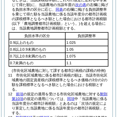
るときは、当該課税標準額にこれらの規定に定める率を乗
じて得た額)
に、当該農地の当該年度の
次の表
の左欄に掲げ
る負担水準の区分に応じ、
同表
の右欄に掲げる負担調整率
を乗じて得た額を当該農地に係る当該年度分の都市計画税
の課税標準となるべき額とした場合における都市計画税額
(以下「農地調整都市計画税額」という。)
を超える場合に
は、当該農地調整都市計画税額とする。
負担水準の区分
負担調整率
0.9以上のもの
1.025
0.8以上0.9未満のもの
1.05
0.7以上0.8未満のもの
1.075
0.7未満のもの
1.1
(市街化区域農地に対して課する都市計画税の課税の特例)
11
市街化区域農地に係る都市計画税の額は、当該市街化区
域農地の固定資産税の課税標準となるべき価格の3分の2の
額を課税標準となるべき額とした場合における税額とす
る。
12
前項
の規定の適用を受ける市街化区域農地に対する
附則
第10項
の規定の適用については、
同項
中「当該農地に係る
当該年度分の都市計画税額」とあるのは「次項の規定によ
り算定した当該農地に係る当該年度分の都市計画税額」と
する。