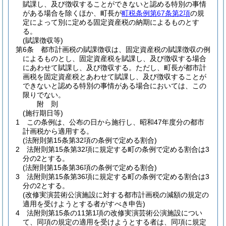
賦課し、及び徴収することができないと認める特別の事情
がある場合を除くほか、町長が
町税条例第67条第2項
の規
定によって別に定める固定資産税の納期によるものとす
る。
(賦課徴収等)
第6条
都市計画税の賦課徴収は、固定資産税の賦課徴収の例
によるものとし、固定資産税を賦課し、及び徴収する場合
にあわせて賦課し、及び徴収する。
ただし、町長が都市計
画税を固定資産税とあわせて賦課し、及び徴収することが
できないと認める特別の事情がある場合においては、この
限りでない。
附
則
(施行期日等)
1
この条例は、公布の日から施行し、昭和47年度分の都市
計画税から適用する。
(法附則第15条第32項の条例で定める割合)
2
法附則第15条第32項に規定する町の条例で定める割合は3
分の2とする。
(法附則第15条第36項の条例で定める割合)
3
法附則第15条第36項に規定する町の条例で定める割合は3
分の2とする。
(改修実演芸術公演施設に対する都市計画税の減額の規定の
適用を受けようとする者がすべき申告)
4
法附則第15条の11第1項の改修実演芸術公演施設につい
て、同項の規定の適用を受けようとする者は、同項に規定