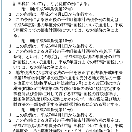
計画税については、なお従前の例による。
附
則
(平成5年
条例第22号)
1
この条例は、平成6年4月1日から施行する。
2
この条例による改正後の壬生町都市計画税条例の規定は、
平成6年度以後の年度分の都市計画税について適用し、平成
5年度分までの都市計画税については、なお従前の例によ
る。
附
則
(平成6年
条例第16号)
1
この条例は、平成6年4月1日から施行する。
2
この条例による改正後の壬生町都市計画税条例
(以下「新
条例」という。)
の規定は、平成6年度以後の年度分の都市
計画税について適用し、平成5年度分までの都市計画税につ
いては、なお従前の例による。
3
地方税法及び地方財政法の一部を改正する法律
(平成6年法
律第15号)
附則第9条の規定の適用を受ける地方税法の一部
を改正する法律
(平成11年法律第15号)
による改正後の地方
税法
(昭和25年法律第226号)
第349条の3第34項に規定する
事務所及び倉庫に対して課する都市計画税の課税標準は、
新条例第2条第1項の規定にかかわらず、地方税法及び地方
財政法の一部を改正する法律附則第9条に定める額とする。
附
則
(平成7年
条例第11号)
1
この条例は、平成7年4月1日から施行する。
2
この条例による改正後の壬生町都市計画税条例の規定は、
平成7年度以後の年度分の都市計画税について適用し、平成
6年度分までの都市計画税については、なお従前の例によ