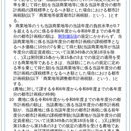
率を乗じて得た額)
を当該商業地等に係る当該年度分の都市
計画税の課税標準となるべき額とした場合における都市計
画税額
(以下「商業地等据置都市計画税額」という。)
とす
る。
9
商業地等のうち当該商業地等の当該年度の負担水準が0.7
を超えるものに係る令和6年度から令和8年度までの各年度
分の都市計画税の額は、
附則第5項
の規定にかかわらず、当
該商業地等に係る当該年度分の都市計画税の課税標準とな
るべき価格に10分の7を乗じて得た額
(当該商業地等が当該
年度分の固定資産税について法第349条の3
(第18項を除
く。)
又は附則第15条から第15条の3までの規定の適用を受
ける商業地等であるときは、当該額にこれらの規定に定め
る率を乗じて得た額)
を当該商業地等に係る当該年度分の都
市計画税の課税標準となるべき額とした場合における都市
計画税額
(以下「商業地等調整都市計画税額」という。)
と
する。
(農地に対して課する令和6年度から令和8年度までの各年度
分の都市計画税の特例)
10
農地に係る令和6年度から令和8年度までの各年度分の都
市計画税の額は、当該農地に係る当該年度分の都市計画税
額が、当該農地に係る当該年度分の都市計画税に係る前年
度分の都市計画税の課税標準額
(当該農地が当該年度分の固
定資産税について法第349条の3
(第18項を除く。)
又は附則
第15条から第15条の3までの規定の適用を受ける農地であ