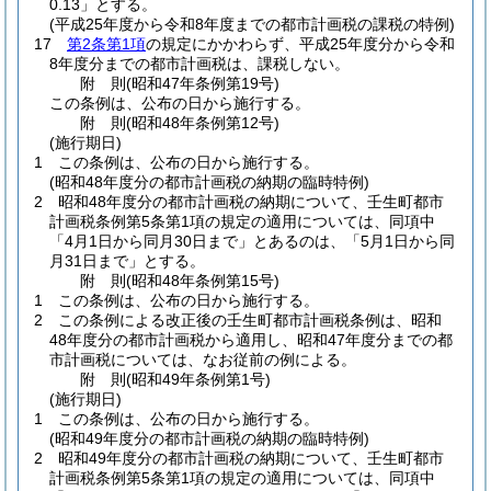
0.13」とする。
(平成25年度から令和8年度までの都市計画税の課税の特例)
17
第2条第1項
の規定にかかわらず、平成25年度分から令和
8年度分までの都市計画税は、課税しない。
附
則
(昭和47年
条例第19号)
この条例は、公布の日から施行する。
附
則
(昭和48年
条例第12号)
(施行期日)
1
この条例は、公布の日から施行する。
(昭和48年度分の都市計画税の納期の臨時特例)
2
昭和48年度分の都市計画税の納期について、壬生町都市
計画税条例第5条第1項の規定の適用については、同項中
「4月1日から同月30日まで」とあるのは、「5月1日から同
月31日まで」とする。
附
則
(昭和48年
条例第15号)
1
この条例は、公布の日から施行する。
2
この条例による改正後の壬生町都市計画税条例は、昭和
48年度分の都市計画税から適用し、昭和47年度分までの都
市計画税については、なお従前の例による。
附
則
(昭和49年
条例第1号)
(施行期日)
1
この条例は、公布の日から施行する。
(昭和49年度分の都市計画税の納期の臨時特例)
2
昭和49年度分の都市計画税の納期について、壬生町都市
計画税条例第5条第1項の規定の適用については、同項中