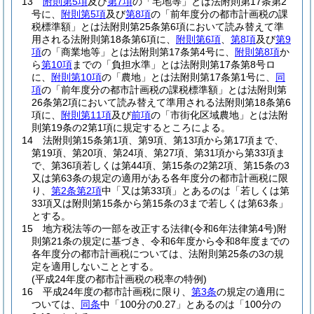
13
附則第5項
及び
第7項
の「宅地等」とは法附則第17条第2
号に、
附則第5項
及び
第8項
の「前年度分の都市計画税の課
税標準額」とは法附則第25条第6項において読み替えて準
用される法附則第18条第6項に、
附則第6項
、
第8項
及び
第9
項
の「商業地等」とは法附則第17条第4号に、
附則第8項
か
ら
第10項
までの「負担水準」とは法附則第17条第8号ロ
に、
附則第10項
の「農地」とは法附則第17条第1号に、
同
項
の「前年度分の都市計画税の課税標準額」とは法附則第
26条第2項において読み替えて準用される法附則第18条第6
項に、
附則第11項
及び
前項
の「市街化区域農地」とは法附
則第19条の2第1項に規定するところによる。
14
法附則第15条第1項、第9項、第13項から第17項まで、
第19項、第20項、第24項、第27項、第31項から第33項ま
で、第36項若しくは第44項、第15条の2第2項、第15条の3
又は第63条の規定の適用がある各年度分の都市計画税に限
り、
第2条第2項
中「又は第33項」とあるのは「若しくは第
33項又は附則第15条から第15条の3まで若しくは第63条」
とする。
15
地方税法等の一部を改正する法律
(令和6年法律第4号)
附
則第21条の規定に基づき、令和6年度から令和8年度までの
各年度分の都市計画税については、法附則第25条の3の規
定を適用しないこととする。
(平成24年度の都市計画税の税率の特例)
16
平成24年度の都市計画税に限り、
第3条
の規定の適用に
ついては、
同条
中「100分の0.27」とあるのは「100分の