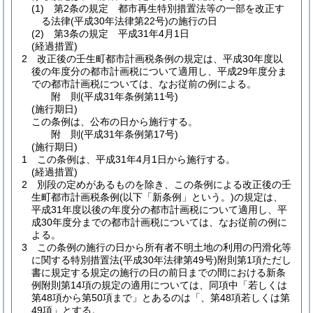
(1)
第2条の規定 都市再生特別措置法等の一部を改正す
る法律
(平成30年法律第22号)
の施行の日
(2)
第3条の規定 平成31年4月1日
(経過措置)
2
改正後の壬生町都市計画税条例の規定は、平成30年度以
後の年度分の都市計画税について適用し、平成29年度分ま
での都市計画税については、なお従前の例による。
附
則
(平成31年
条例第11号)
(施行期日)
この条例は、公布の日から施行する。
附
則
(平成31年
条例第17号)
(施行期日)
1
この条例は、平成31年4月1日から施行する。
(経過措置)
2
別段の定めがあるものを除き、この条例による改正後の壬
生町都市計画税条例
(以下「新条例」という。)
の規定は、
平成31年度以後の年度分の都市計画税について適用し、平
成30年度分までの都市計画税については、なお従前の例に
よる。
3
この条例の施行の日から所有者不明土地の利用の円滑化等
に関する特別措置法
(平成30年法律第49号)
附則第1項ただし
書に規定する規定の施行の日の前日までの間における新条
例附則第14項の規定の適用については、同項中「若しくは
第48項から第50項まで」とあるのは「、第48項若しくは第
49項」とする。