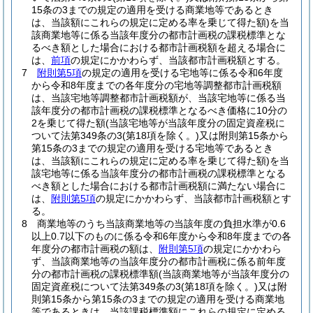
15条の3までの規定の適用を受ける商業地等であるとき
は、当該額にこれらの規定に定める率を乗じて得た額)
を当
該商業地等に係る当該年度分の都市計画税の課税標準とな
るべき額とした場合における都市計画税額を超える場合に
は、
前項
の規定にかかわらず、当該都市計画税額とする。
7
附則第5項
の規定の適用を受ける宅地等に係る令和6年度
から令和8年度までの各年度分の宅地等調整都市計画税額
は、当該宅地等調整都市計画税額が、当該宅地等に係る当
該年度分の都市計画税の課税標準となるべき価格に10分の
2を乗じて得た額
(当該宅地等が当該年度分の固定資産税に
ついて法第349条の3
(第18項を除く。)
又は附則第15条から
第15条の3までの規定の適用を受ける宅地等であるとき
は、当該額にこれらの規定に定める率を乗じて得た額)
を当
該宅地等に係る当該年度分の都市計画税の課税標準となる
べき額とした場合における都市計画税額に満たない場合に
は、
附則第5項
の規定にかかわらず、当該都市計画税額とす
る。
8
商業地等のうち当該商業地等の当該年度の負担水準が0.6
以上0.7以下のものに係る令和6年度から令和8年度までの各
年度分の都市計画税の額は、
附則第5項
の規定にかかわら
ず、当該商業地等の当該年度分の都市計画税に係る前年度
分の都市計画税の課税標準額
(当該商業地等が当該年度分の
固定資産税について法第349条の3
(第18項を除く。)
又は附
則第15条から第15条の3までの規定の適用を受ける商業地
等であるときは、当該課税標準額にこれらの規定に定める