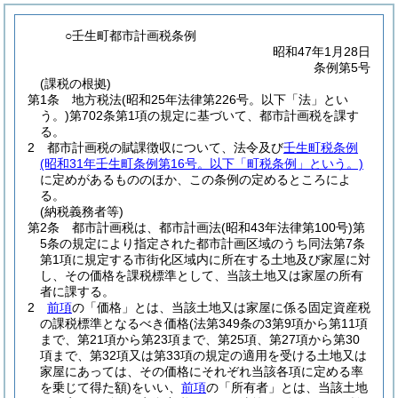
○壬生町都市計画税条例
昭和47年1月28日
条例第5号
(課税の根拠)
第1条
地方税法
(昭和25年法律第226号。以下「法」とい
う。)
第702条第1項の規定に基づいて、都市計画税を課す
る。
2
都市計画税の賦課徴収について、法令及び
壬生町税条例
(昭和31年壬生町条例第16号。以下「町税条例」という。)
に定めがあるもののほか、この条例の定めるところによ
る。
(納税義務者等)
第2条
都市計画税は、都市計画法
(昭和43年法律第100号)
第
5条の規定により指定された都市計画区域のうち同法第7条
第1項に規定する市街化区域内に所在する土地及び家屋に対
し、その価格を課税標準として、当該土地又は家屋の所有
者に課する。
2
前項
の「価格」とは、当該土地又は家屋に係る固定資産税
の課税標準となるべき価格
(法第349条の3第9項から第11項
まで、第21項から第23項まで、第25項、第27項から第30
項まで、第32項又は第33項の規定の適用を受ける土地又は
家屋にあっては、その価格にそれぞれ当該各項に定める率
を乗じて得た額)
をいい、
前項
の「所有者」とは、当該土地