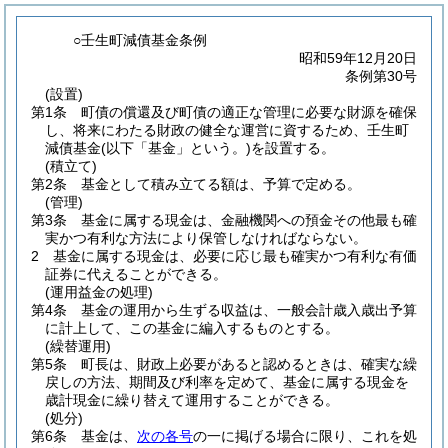
○壬生町減債基金条例
昭和59年12月20日
条例第30号
(設置)
第1条
町債の償還及び町債の適正な管理に必要な財源を確保
し、将来にわたる財政の健全な運営に資するため、壬生町
減債基金
(以下「基金」という。)
を設置する。
(積立て)
第2条
基金として積み立てる額は、予算で定める。
(管理)
第3条
基金に属する現金は、金融機関への預金その他最も確
実かつ有利な方法により保管しなければならない。
2
基金に属する現金は、必要に応じ最も確実かつ有利な有価
証券に代えることができる。
(運用益金の処理)
第4条
基金の運用から生ずる収益は、一般会計歳入歳出予算
に計上して、この基金に編入するものとする。
(繰替運用)
第5条
町長は、財政上必要があると認めるときは、確実な繰
戻しの方法、期間及び利率を定めて、基金に属する現金を
歳計現金に繰り替えて運用することができる。
(処分)
第6条
基金は、
次の各号
の一に掲げる場合に限り、これを処