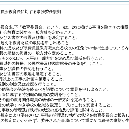
委員会教育長に対する事務委任規則
委員会
(以下「教育委員会」という。)
は、次に掲げる事項を除きその権限
社会教育に関する一般方針を定めること。
及び図書館の設置及び廃止を決定すること。
円を超える教育財産の取得を申し出ること。
員の懲戒及び県費負担教育職員たる校長の任免その他の進退について内
員の服務の監督の一般方針を定めること。
るもののほか、人事の一般方針を定め及び懲戒を行うこと。
員以外の校長、公民館長及び図書館長の任免を行うこと。
事及び課長の任免を行うこと。
及び図書館の敷地を選定すること。
0万円以上の工事の計画を策定すること。
規則の制定又は改廃を行うこと。
の他議会の議決を経るべき議案について意見を申し出ること。
所管に属する特別職の職員の委嘱を行うこと。
その他の教育関係職員の研修の一般方針を定めること。
徒の就学すべき学校の区域を設定し、又はこれを変更すること。
る事務の管理及び執行の状況の点検及び評価に関すること。
の規定により委任された事務の管理及び執行の状況を教育委員会に報告
条
の規定にかかわらず、委任された事務について重要かつ異例の事態が