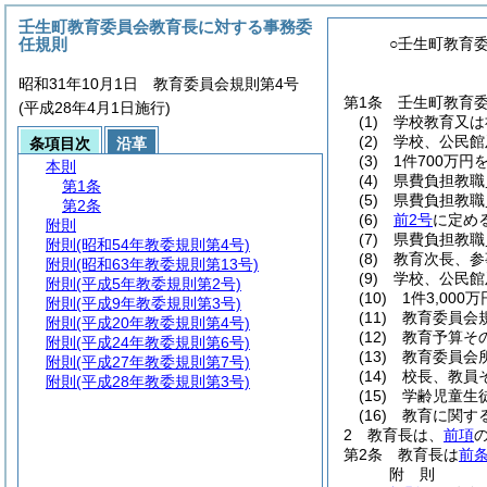
壬生町教育委員会教育長に対する事務委
任規則
○壬生町教育
昭和31年10月1日 教育委員会規則第4号
第1条
壬生町教育
(平成28年4月1日施行)
(1)
学校教育又は
(2)
学校、公民館
条項目次
沿革
(3)
1件700万
本則
(4)
県費負担教職
第1条
(5)
県費負担教職
第2条
(6)
前2号
に定め
附則
(7)
県費負担教職
附則
(昭和54年教委規則第4号)
(8)
教育次長、参
附則
(昭和63年教委規則第13号)
(9)
学校、公民館
附則
(平成5年教委規則第2号)
(10)
1件3,00
附則
(平成9年教委規則第3号)
(11)
教育委員会
附則
(平成20年教委規則第4号)
(12)
教育予算そ
附則
(平成24年教委規則第6号)
(13)
教育委員会
附則
(平成27年教委規則第7号)
(14)
校長、教員
附則
(平成28年教委規則第3号)
(15)
学齢児童生
(16)
教育に関す
2
教育長は、
前項
第2条
教育長は
前
附
則