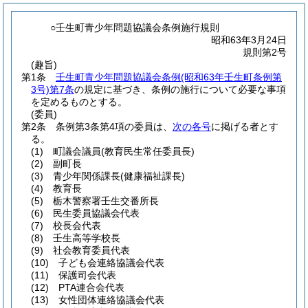
○壬生町青少年問題協議会条例施行規則
昭和63年3月24日
規則第2号
(趣旨)
第1条
壬生町青少年問題協議会条例
(昭和63年壬生町条例第
3号)
第7条
の規定に基づき、条例の施行について必要な事項
を定めるものとする。
(委員)
第2条
条例第3条第4項の委員は、
次の各号
に掲げる者とす
る。
(1)
町議会議員
(教育民生常任委員長)
(2)
副町長
(3)
青少年関係課長
(健康福祉課長)
(4)
教育長
(5)
栃木警察署壬生交番所長
(6)
民生委員協議会代表
(7)
校長会代表
(8)
壬生高等学校長
(9)
社会教育委員代表
(10)
子ども会連絡協議会代表
(11)
保護司会代表
(12)
PTA連合会代表
(13)
女性団体連絡協議会代表