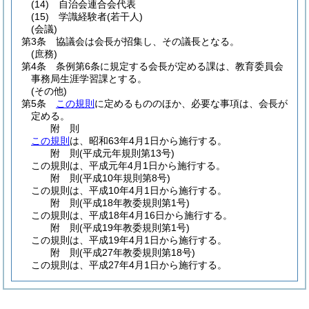
(14)
自治会連合会代表
(15)
学識経験者
(若干人)
(会議)
第3条
協議会は会長が招集し、その議長となる。
(庶務)
第4条
条例第6条に規定する会長が定める課は、教育委員会
事務局生涯学習課とする。
(その他)
第5条
この規則
に定めるもののほか、必要な事項は、会長が
定める。
附
則
この規則
は、昭和63年4月1日から施行する。
附
則
(平成元年
規則第13号)
この規則は、平成元年4月1日から施行する。
附
則
(平成10年
規則第8号)
この規則は、平成10年4月1日から施行する。
附
則
(平成18年
教委規則第1号)
この規則は、平成18年4月16日から施行する。
附
則
(平成19年
教委規則第1号)
この規則は、平成19年4月1日から施行する。
附
則
(平成27年
教委規則第18号)
この規則は、平成27年4月1日から施行する。