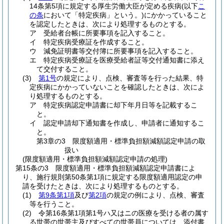
14条第5項に規定する厚生労働大臣が定める疾病
(以下
こ
の条
において「特定疾病」という。)
にかかっていること
を認定したときは、次により処理するものとする。
ア
受給者台帳に所要事項を記入すること。
イ
特定疾病受療証を作成すること。
ウ
減免証明書等交付簿に所要事項を記入すること。
エ
特定疾病受療証を医療受給者証等交付通知書に添え
て交付すること。
(3)
第1号
の規定により、点検、審査等を行った結果、特
定疾病にかかっていないことを確認したときは、次によ
り処理するものとする。
ア
特定疾病認定申請書に却下年月日等を記載するこ
と。
イ
認定申請却下通知書を作成し、申請者に通知するこ
と。
第3章の3
限度額適用・標準負担額減額認定申請の取
扱い
(限度額適用・標準負担額減額認定申請の処理)
第15条の3
限度額適用・標準負担額減額認定申請書によ
り、施行規則第50条第1項に規定する限度額適用認定の申
請を受けたときは、次により処理するものとする。
(1)
第9条第1項
及び
第2項
の規定の例により、点検、審査
等を行うこと。
(2)
令第16条第1項第1号ハ又はニの医療を受ける者の属す
る世帯の世帯主及びすべての世帯員については、添付書