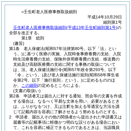
○壬生町老人医療事務取扱細則
平成14年10月29日
細則第1号
壬生町老人医療事務取扱細則(平成13年壬生町細則第1号)
の
全部を改正する。
第1章
総則
(趣旨)
第1条
老人保健法
(昭和57年法律第80号。以下「法」とい
う。)
に基づく医療の実施、入院時食事療養費の支給、入院
時生活療養費の支給、保険外併用療養費の支給、移送費の
支給及び高額医療費の支給に関する事務の取扱について
は、法、老人保健法施行令
(昭和57年政令第293号。以下
「令」という。)
及び老人保健法施行規則
(昭和58年厚生省
令第2号。以下「施行規則」という。)
に定めるもののほ
か、
この細則
の定めるところによる。
(文書の取扱い)
第2条
申請者又は届出人に対する通知、照会等の文書を作成
する場合は、なるべく平易な文体を用い、必要があるとき
は、ふりがなをつけ、又は注釈を加える等適宜な方法を講
じて記載内容を容易に了解させるよう努めるものとする。
2
申請者、届出人その他の関係者から提出された申請書又は
届書等の記載事項に軽微かつ明白な誤りがある場合におい
て、これを容易に補正できるものであるときは、当該職員