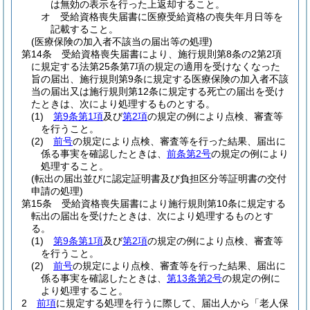
は無効の表示を行った上返却すること。
オ
受給資格喪失届書に医療受給資格の喪失年月日等を
記載すること。
(医療保険の加入者不該当の届出等の処理)
第14条
受給資格喪失届書により、施行規則第8条の2第2項
に規定する法第25条第7項の規定の適用を受けなくなった
旨の届出、施行規則第9条に規定する医療保険の加入者不該
当の届出又は施行規則第12条に規定する死亡の届出を受け
たときは、次により処理するものとする。
(1)
第9条第1項
及び
第2項
の規定の例により点検、審査等
を行うこと。
(2)
前号
の規定により点検、審査等を行った結果、届出に
係る事実を確認したときは、
前条第2号
の規定の例により
処理すること。
(転出の届出並びに認定証明書及び負担区分等証明書の交付
申請の処理)
第15条
受給資格喪失届書により施行規則第10条に規定する
転出の届出を受けたときは、次により処理するものとす
る。
(1)
第9条第1項
及び
第2項
の規定の例により点検、審査等
を行うこと。
(2)
前号
の規定により点検、審査等を行った結果、届出に
係る事実を確認したときは、
第13条第2号
の規定の例に
より処理すること。
2
前項
に規定する処理を行うに際して、届出人から「老人保