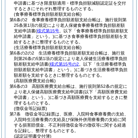
申請書に基づき限度額適用・標準負担額減額認定証を交付
するときにそれぞれ整理するものとする。
(食事療養標準負担額差額支給台帳)
第6条の2
食事療養標準負担額差額支給台帳は、施行規則第
25条第1項の規定により老人保健食事療養標準負担額差額
支給申請書
(
様式第15号
。以下「食事療養標準負担額差額支
給申請書」という。)
に基づき食事療養標準負担額差額を支
給するときに整理するものとする。
(生活療養標準負担額差額支給台帳)
第6条の2の2
生活療養標準負担額差額支給台帳は、施行規
則第26条の5第1項の規定により老人保健生活療養標準負担
額差額支給申請書
(
様式第15号の2
。以下「生活療養標準負
担額差額支給申請書」という。)
に基づき生活療養標準負担
額差額を支給するときに整理するものとする。
(高額医療費支給台帳)
第6条の3
高額医療費支給台帳は、施行規則第52条の規定に
より老人保健高額医療費支給申請書
(以下「高額医療費支給
申請書」という。)
に基づき高額医療費を支給するときに整
理するものとする。
(徴収金等記録票)
第7条
徴収金等記録票は、医療、入院時食事療養費の支給、
入院時生活療養費の支給及び保険外併用療養費の支給に関
する損害賠償金、不正利得徴収金等の徴収等に関する経過
を記録し、整理するものとする。
(認定証明書交付簿)