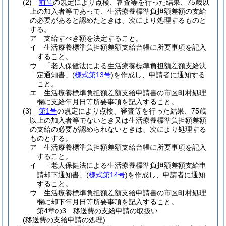
(2)
前号
の規定により点検、審査等を行った結果、75歳以
上の加入者等であって、生活療養標準負担額差額の支給
の必要があると認めたときは、次により処理するものと
する。
ア
支給すべき額を決定すること。
イ
生活療養標準負担額差額支給台帳に所要事項を記入
すること。
ウ
「老人保健法による生活療養標準負担額差額支給決
定通知書」
(
様式第13号
)
を作成し、申請者に通知する
こと。
エ
生活療養標準負担額差額支給申請書の市区町村処理
欄に支給年月日等所要事項を記入すること。
(3)
第1号
の規定により点検、審査等を行った結果、75歳
以上の加入者等でないとき又は生活療養標準負担額差額
の支給の必要が認められないときは、次により処理する
ものとする。
ア
生活療養標準負担額差額支給台帳に所要事項を記入
すること。
イ
「老人保健法による生活療養標準負担額差額支給申
請却下通知書」
(
様式第14号
)
を作成し、申請者に通知
すること。
ウ
生活療養標準負担額差額支給申請書の市区町村処理
欄に却下年月日等所要事項を記入すること。
第4章の3
移送費の支給申請の取扱い
(移送費の支給申請の処理)