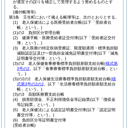
が適宜その誤りを補正して受理するよう努めるものとす
る。
(備付帳簿等)
第3条
壬生町において備える帳簿等は、次のとおりとする。
(1)
老人保健法による医療受給者台帳
(以下「受給者台
帳」という。)
(1)の2
負担区分管理台帳
(2)
健康手帳・医療受給者証交付簿
(以下「受給者証交付
簿」という。)
(3)
老人医療の特定疾病受療証、限度額適用・標準負担額
減額認定証及び一部負担金減免証明書交付簿
(以下「減免
証明書等交付簿」という。)
(3)の2
老人保健食事療養標準負担額差額支給台帳
(
様式第
3号の2
。以下「食事療養標準負担額差額支給台帳」とい
う。)
(3)の2の2
老人保健生活療養標準負担額差額支給台帳
(
様
式第3号の2の2
。以下「生活療養標準負担額差額支給台
帳」という。)
(3)の3
高額医療費支給台帳
(4)
損害賠償金、不正利得徴収金等記録票
(以下「徴収金
等記録票」という。)
(5)
老人保健法による認定証明書交付簿
(以下「認定証明
書交付簿」という。)
(6)
負担区分等証明書交付簿
(受給者台帳)