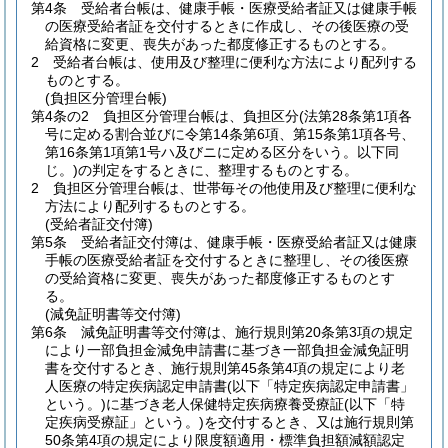
第4条
受給者台帳は、健康手帳・医療受給者証又は健康手帳
の医療受給者証を交付するときに作成し、その後医療の受
給資格に変更、喪失があった都度修正するものとする。
2
受給者台帳は、使用及び整理に便利な方法により配列する
ものとする。
(負担区分管理台帳)
第4条の2
負担区分管理台帳は、負担区分
(法第28条第1項各
号に定める割合並びに令第14条第6項、第15条第1項各号、
第16条第1項第1号ハ及びニに定める区分をいう。以下同
じ。)
の判定をするときに、整理するものとする。
2
負担区分管理台帳は、世帯毎その他使用及び整理に便利な
方法により配列するものとする。
(受給者証交付簿)
第5条
受給者証交付簿は、健康手帳・医療受給者証又は健康
手帳の医療受給者証を交付するときに整理し、その後医療
の受給資格に変更、喪失があった都度修正するものとす
る。
(減免証明書等交付簿)
第6条
減免証明書等交付簿は、施行規則第20条第3項の規定
により一部負担金減免申請書に基づき一部負担金減免証明
書を交付するとき、施行規則第45条第4項の規定により老
人医療の特定疾病認定申請書
(以下「特定疾病認定申請書」
という。)
に基づき老人保健特定疾病療養受療証
(以下「特
定疾病受療証」という。)
を交付するとき、又は施行規則第
50条第4項の規定により限度額適用・標準負担額減額認定