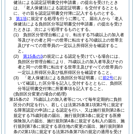
健法による認定証明書交付申請書」の提出を受けたとき
は、「老人保健法による認定証明書」を交付するととも
に、その旨を認定証明書交付簿に記入するものとする。
3
第1項
に規定する処理を行うに際して、届出人から「老人
保健法による負担区分等証明書交付申請書」の提出を受け
たときは、次により処理するものとする。
(1)
負担区分管理台帳により、転出する75歳以上の加入者
等及びその者と同一の世帯に転出する70歳以上の世帯主
及びすべての世帯員の一定以上所得区分を確認するこ
と。
(2)
第15条の3
の規定による認定を受けている場合には、
負担区分管理台帳により、75歳以上の加入者等及びその
者と同一の世帯に転出する世帯主及びすべての世帯員の
一定以上所得区分及び低所得区分を確認すること。
(3)
「老人保健法による負担区分等証明書」に
前2号
にお
いて確認した区分等を記入し交付するとともに、負担区
分等証明書交付簿に所要事項を記入すること。
(負担区分変更の場合の処理)
第15条の2
75歳以上の加入者等について毎年定期的に負担
区分の判定を行い、若しくは法第25条第1項第2号に規定す
る障害認定の申請による認定を行い、又は施行規則第2条に
規定する75歳到達の届出、施行規則第3条に規定する医療
保険加入の届出、施行規則第4条に規定する転入の届出、施
行規則第7条に規定する居住地の変更の届出、施行規則第8
条の2第1項に規定する法第25条第7項の規定の適用を受け