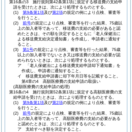
第16条の3
施行規則第42条第1項に規定する移送費の支給申
請を受けたときは、次により処理するものとする。
(1)
第9条第1項
及び
第2項
の規定の例により点検、審査等
を行うこと。
(2)
前号
の規定により点検、審査等を行った結果、75歳以
上の加入者等であって、移送費の支給の必要があると認
めたときは、その額を決定するとともに「老人保健法に
よる移送費支給決定通知書」を作成し、申請者に通知す
ること。
(3)
第1号
の規定により点検、審査等を行った結果、75歳
以上の加入者等でないとき又は移送費の支給の必要が認
められないときは、次により処理するものとする。
ア
「老人保健法による移送費支給申請却下通知書」を
作成し、申請者に通知すること。
イ
移送費支給申請書に却下年月日等を記載すること。
第4章の4
高額医療費の支給申請の取扱い
(高額医療費の支給申請の処理)
第16条の4
施行規則第52条第1項に規定する高額医療費の支
給申請を受けたときは、次により処理するものとする。
(1)
第9条第1項
及び
第2項
の規定の例により点検、審査等
を行うこと。
(2)
前号
の規定により点検、審査等を行った結果、75歳以
上の加入者等であって、高額医療費の支給の必要がある
と認めたときは、次により処理するものとする。
ア
支給すべき額を決定すること。