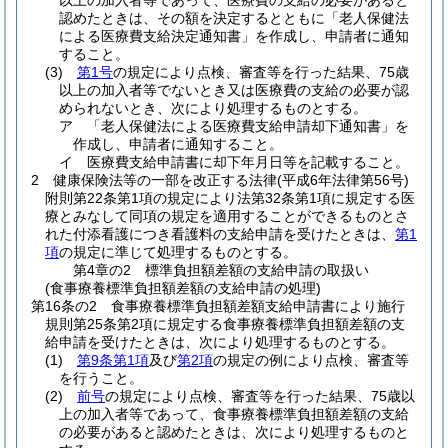
以上の加入者等であって、医療費の支給の必要があると
認めたときは、その額を決定するとともに「老人保健法
による医療費支給決定通知書」を作成し、申請者に通知
すること。
(3)
第1号
の規定により点検、審査等を行った結果、75歳
以上の加入者等でないとき又は医療費の支給の必要が認
められないとき、次により処理するものとする。
ア
「老人保健法による医療費支給申請却下通知書」を
作成し、申請者に通知すること。
イ
医療費支給申請書に却下年月日等を記載すること。
2
健康保険法等の一部を改正する法律
(平成6年法律第56号)
附則第22条第1項の規定により法第32条第1項に規定する医
療とみなして同項の規定を適用することができるものとさ
れた付添看護につき看護料の支給申請を受けたときは、
第1
項
の規定に準じて処理するものとする。
第4章の2
標準負担額差額の支給申請の取扱い
(食事療養標準負担額差額の支給申請の処理)
第16条の2
食事療養標準負担額差額支給申請書により施行
規則第25条第2項に規定する食事療養標準負担額差額の支
給申請を受けたときは、次により処理するものとする。
(1)
第9条第1項
及び
第2項
の規定の例により点検、審査等
を行うこと。
(2)
前号
の規定により点検、審査等を行った結果、75歳以
上の加入者等であって、食事療養標準負担額差額の支給
の必要があると認めたときは、次により処理するものと