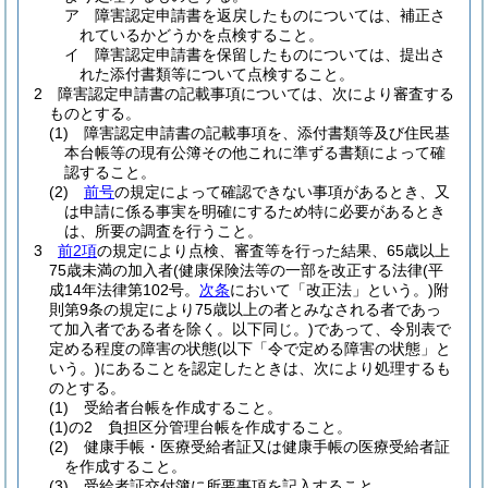
ア
障害認定申請書を返戻したものについては、補正さ
れているかどうかを点検すること。
イ
障害認定申請書を保留したものについては、提出さ
れた添付書類等について点検すること。
2
障害認定申請書の記載事項については、次により審査する
ものとする。
(1)
障害認定申請書の記載事項を、添付書類等及び住民基
本台帳等の現有公簿その他これに準ずる書類によって確
認すること。
(2)
前号
の規定によって確認できない事項があるとき、又
は申請に係る事実を明確にするため特に必要があるとき
は、所要の調査を行うこと。
3
前2項
の規定により点検、審査等を行った結果、65歳以上
75歳未満の加入者
(健康保険法等の一部を改正する法律
(平
成14年法律第102号。
次条
において「改正法」という。)
附
則第9条の規定により75歳以上の者とみなされる者であっ
て加入者である者を除く。以下同じ。)
であって、令別表で
定める程度の障害の状態
(以下「令で定める障害の状態」と
いう。)
にあることを認定したときは、次により処理するも
のとする。
(1)
受給者台帳を作成すること。
(1)の2
負担区分管理台帳を作成すること。
(2)
健康手帳・医療受給者証又は健康手帳の医療受給者証
を作成すること。
(3)
受給者証交付簿に所要事項を記入すること。