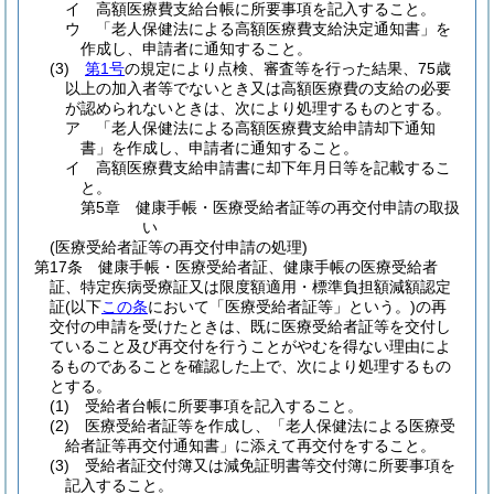
イ
高額医療費支給台帳に所要事項を記入すること。
ウ
「老人保健法による高額医療費支給決定通知書」を
作成し、申請者に通知すること。
(3)
第1号
の規定により点検、審査等を行った結果、75歳
以上の加入者等でないとき又は高額医療費の支給の必要
が認められないときは、次により処理するものとする。
ア
「老人保健法による高額医療費支給申請却下通知
書」を作成し、申請者に通知すること。
イ
高額医療費支給申請書に却下年月日等を記載するこ
と。
第5章
健康手帳・医療受給者証等の再交付申請の取扱
い
(医療受給者証等の再交付申請の処理)
第17条
健康手帳・医療受給者証、健康手帳の医療受給者
証、特定疾病受療証又は限度額適用・標準負担額減額認定
証
(以下
この条
において「医療受給者証等」という。)
の再
交付の申請を受けたときは、既に医療受給者証等を交付し
ていること及び再交付を行うことがやむを得ない理由によ
るものであることを確認した上で、次により処理するもの
とする。
(1)
受給者台帳に所要事項を記入すること。
(2)
医療受給者証等を作成し、「老人保健法による医療受
給者証等再交付通知書」に添えて再交付をすること。
(3)
受給者証交付簿又は減免証明書等交付簿に所要事項を
記入すること。