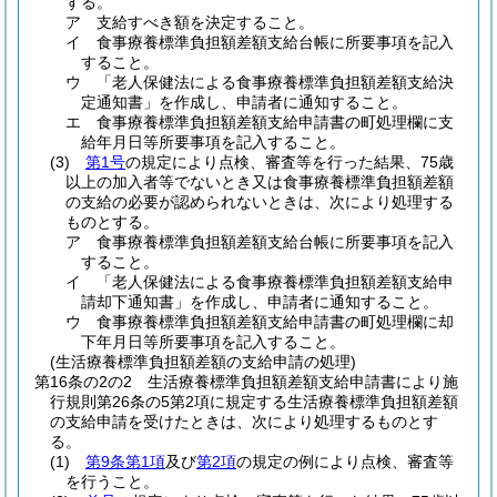
する。
ア
支給すべき額を決定すること。
イ
食事療養標準負担額差額支給台帳に所要事項を記入
すること。
ウ
「老人保健法による食事療養標準負担額差額支給決
定通知書」を作成し、申請者に通知すること。
エ
食事療養標準負担額差額支給申請書の町処理欄に支
給年月日等所要事項を記入すること。
(3)
第1号
の規定により点検、審査等を行った結果、75歳
以上の加入者等でないとき又は食事療養標準負担額差額
の支給の必要が認められないときは、次により処理する
ものとする。
ア
食事療養標準負担額差額支給台帳に所要事項を記入
すること。
イ
「老人保健法による食事療養標準負担額差額支給申
請却下通知書」を作成し、申請者に通知すること。
ウ
食事療養標準負担額差額支給申請書の町処理欄に却
下年月日等所要事項を記入すること。
(生活療養標準負担額差額の支給申請の処理)
第16条の2の2
生活療養標準負担額差額支給申請書により施
行規則第26条の5第2項に規定する生活療養標準負担額差額
の支給申請を受けたときは、次により処理するものとす
る。
(1)
第9条第1項
及び
第2項
の規定の例により点検、審査等
を行うこと。