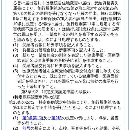
る旨の届出若しくは継続居住地変更の届出、受給資格喪失
届書により、施行規則第8条の2第2項に規定する法第25条
第7項の規定の適用を受けなくなった旨の届出、施行規則第
9条に規定する医療保険の加入者不該当の届出、施行規則第
10条に規定する転出の届出、施行規則第11条に規定する障
害状態不該当の届出若しくは施行規則第12条に規定する死
亡の届出を受け、一部負担金の割合を修正する必要がある
と認めるときは、次により処理するものとする。
(1)
受給者台帳に所要事項を記入すること。
(2)
負担区分管理台帳に所要事項を記入すること。
(3)
新たな一部負担金の割合を表記した健康手帳・医療受
給者証又は健康手帳の医療受給者証を作成すること。
(4)
受給者証交付簿に所要事項を記入すること。
(5)
医療受給者証を医療受給者証等交付通知書に添えて交
付するとともに、既に交付している健康手帳・医療受給
者証を提出させ、これを回収するか又は無効の表示を行
った上返却すること。
第3章の2
特定疾病認定申請の取扱い
(特定疾病認定申請の処理)
第15条の2の2
特定疾病認定申請書により、施行規則第45条
第1項に規定する申請を受けたときは、次により処理するも
のとする。
(1)
第9条第1項
及び
第2項
の規定の例により、点検、審査
等を行うこと。
(2)
前号
の規定により、点検、審査等を行った結果、令第