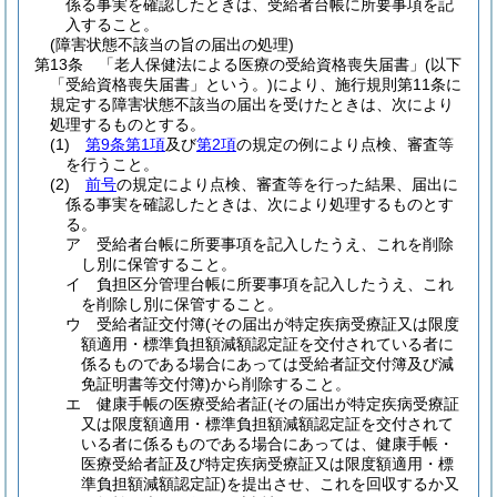
係る事実を確認したときは、受給者台帳に所要事項を記
入すること。
(障害状態不該当の旨の届出の処理)
第13条
「老人保健法による医療の受給資格喪失届書」
(以下
「受給資格喪失届書」という。)
により、施行規則第11条に
規定する障害状態不該当の届出を受けたときは、次により
処理するものとする。
(1)
第9条第1項
及び
第2項
の規定の例により点検、審査等
を行うこと。
(2)
前号
の規定により点検、審査等を行った結果、届出に
係る事実を確認したときは、次により処理するものとす
る。
ア
受給者台帳に所要事項を記入したうえ、これを削除
し別に保管すること。
イ
負担区分管理台帳に所要事項を記入したうえ、これ
を削除し別に保管すること。
ウ
受給者証交付簿
(その届出が特定疾病受療証又は限度
額適用・標準負担額減額認定証を交付されている者に
係るものである場合にあっては受給者証交付簿及び減
免証明書等交付簿)
から削除すること。
エ
健康手帳の医療受給者証
(その届出が特定疾病受療証
又は限度額適用・標準負担額減額認定証を交付されて
いる者に係るものである場合にあっては、健康手帳・
医療受給者証及び特定疾病受療証又は限度額適用・標
準負担額減額認定証)
を提出させ、これを回収するか又