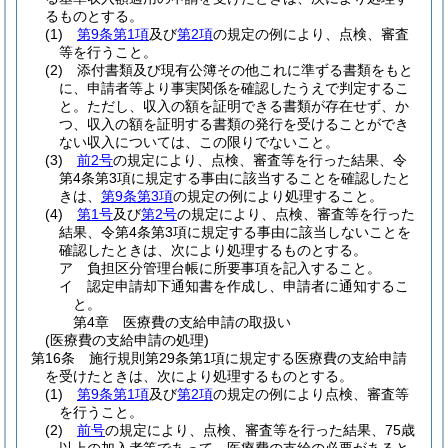
るものとする。
(1)
第9条第1項
及び
第2項
の規定の例により、点検、審査
等を行うこと。
(2)
添付書類及び現有公簿その他これに準ずる書類をもと
に、申請者等より事実関係を確認したうえで判定するこ
と。
ただし、収入の額を証明できる書類が存在せず、か
つ、収入の額を証明する書類の発行を受けることができ
ない収入については、この限りでないこと。
(3)
前2号
の規定により、点検、審査等を行った結果、令
第4条第3項に規定する事由に該当することを確認したと
きは、
第9条第3項
の規定の例により処理すること。
(4)
第1号
及び
第2号
の規定により、点検、審査等を行った
結果、令第4条第3項に規定する事由に該当しないことを
確認したときは、次により処理するものとする。
ア
負担区分管理台帳に所要事項を記入すること。
イ
認定申請却下通知書を作成し、申請者に通知するこ
と。
第4章
医療費の支給申請の取扱い
(医療費の支給申請の処理)
第16条
施行規則第29条第1項に規定する医療費の支給申請
を受けたときは、次により処理するものとする。
(1)
第9条第1項
及び
第2項
の規定の例により点検、審査等
を行うこと。
(2)
前号
の規定により、点検、審査等を行った結果、75歳