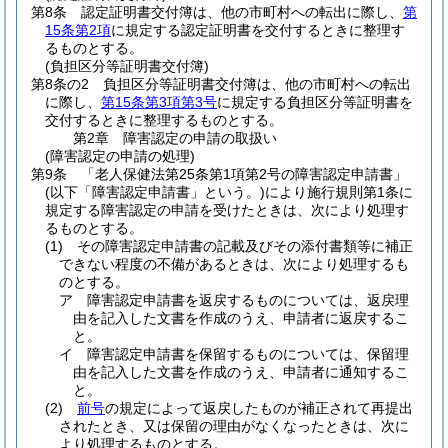
第8条
認定証明書交付簿は、他の市町村への転出に際し、
第
15条第2項
に規定する認定証明書を交付するときに整理す
るものとする。
(負担区分等証明書交付簿)
第8条の2
負担区分等証明書交付簿は、他の市町村への転出
に際し、
第15条第3項第3号
に規定する負担区分等証明書を
交付するときに整理するものとする。
第2章
障害認定の申請の取扱い
(障害認定の申請の処理)
第9条
「老人保健法第25条第1項第2号の障害認定申請書」
(以下「障害認定申請書」という。)
により施行規則第1条に
規定する障害認定の申請を受けたときは、次により処理す
るものとする。
(1)
その障害認定申請書の記載及びその添付書類等に補正
できない程度の不備があるときは、次により処理するも
のとする。
ア
障害認定申請書を返戻するものについては、返戻理
由を記入した文書を作成のうえ、申請者に返戻するこ
と。
イ
障害認定申請書を保留するものについては、保留理
由を記入した文書を作成のうえ、申請者に通知するこ
と。
(2)
前号
の規定によって返戻したものが補正されて再提出
されたとき、又は保留の理由がなくなったときは、次に
より処理するものとする。