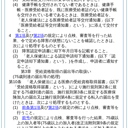
(4)
健康手帳を交付されてない者であるときは、健康手
帳・医療受給者証を、既に医療受給者証のない健康手帳
を交付されている者であるときは、医療受給者証を、
「老人保健法による医療受給者証等交付通知書」
(以下
「医療受給者証等交付通知書」という。)
に添えて交付す
ること。
4
第1項
及び
第2項
の規定により点検、審査等を行った結
果、令で定める障害の状態にないことを確認したときは、
次により処理するものとする。
(1)
障害認定申請書に却下年月日等を記載すること。
(2)
「老人保健法による認定申請却下通知書」
(以下「認
定申請却下通知書」という。)
を作成し、申請者に通知す
ること。
第3章
受給資格取得の届出等の取扱い
(75歳到達の届出等の処理)
第10条
「老人保健法による医療の受給資格取得届書」
(以下
「受給資格取得届書」という。)
により施行規則第2条に規
定する75歳到達の届出、施行規則第3条に規定する医療保
険加入の届出又は施行規則第4条に規定する転入の届出を受
けたときは、次により処理するものとする。
(1)
前条第1項
及び
第2項
の規定の例により点検、審査等を
行うこと。
(2)
前号
の規定により点検、審査等を行った結果、75歳以
上の加入者等
(75歳以上の加入者
(改正法附則第9条の規定