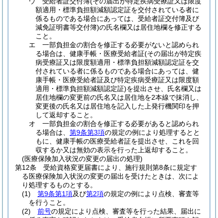
ウ
受給者証交付簿
(その届出が特定疾病受療証又は限度
額適用・標準負担額減額認定証を交付されている者に
係るものである場合にあっては、受給者証交付簿及び
減免証明書等交付簿)
の氏名欄又は居住地欄を修正する
こと。
エ
一部負担金の割合を修正する必要がないと認められ
る場合は、健康手帳・医療受給者証
(その届出が特定疾
病受療証又は限度額適用・標準負担額減額認定証を交
付されている者に係るものである場合にあっては、健
康手帳・医療受給者証及び特定疾病受療証又は限度額
適用・標準負担額減額認定証)
を提出させ、氏名欄又は
居住地欄の変更前の氏名又は居住地を2本線で抹消し、
変更後の氏名又は居住地を記入した上発行機関印を押
して返却すること。
オ
一部負担金の割合を修正する必要があると認められ
る場合は、
第9条第3項
の規定の例により処理するとと
もに、健康手帳の医療受給者証を提出させ、これを回
収するか又は無効の表示を行った上返却すること。
(医療保険加入状況の変更の届出の処理)
第12条
受給資格変更届書により、施行規則第8条に規定す
る医療保険加入状況の変更の届出を受けたときは、次によ
り処理するものとする。
(1)
第9条第1項
及び
第2項
の規定の例により点検、審査等
を行うこと。
(2)
前号
の規定により点検、審査等を行った結果、届出に