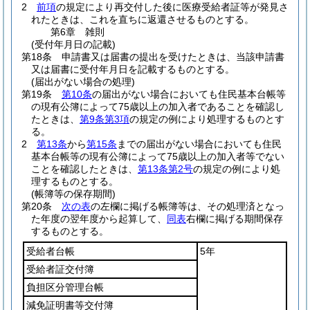
2
前項
の規定により再交付した後に医療受給者証等が発見さ
れたときは、これを直ちに返還させるものとする。
第6章
雑則
(受付年月日の記載)
第18条
申請書又は届書の提出を受けたときは、当該申請書
又は届書に受付年月日を記載するものとする。
(届出がない場合の処理)
第19条
第10条
の届出がない場合においても住民基本台帳等
の現有公簿によって75歳以上の加入者であることを確認し
たときは、
第9条第3項
の規定の例により処理するものとす
る。
2
第13条
から
第15条
までの届出がない場合においても住民
基本台帳等の現有公簿によって75歳以上の加入者等でない
ことを確認したときは、
第13条第2号
の規定の例により処
理するものとする。
(帳簿等の保存期間)
第20条
次の表
の左欄に掲げる帳簿等は、その処理済となっ
た年度の翌年度から起算して、
同表
右欄に掲げる期間保存
するものとする。
受給者台帳
5年
受給者証交付簿
負担区分管理台帳
減免証明書等交付簿