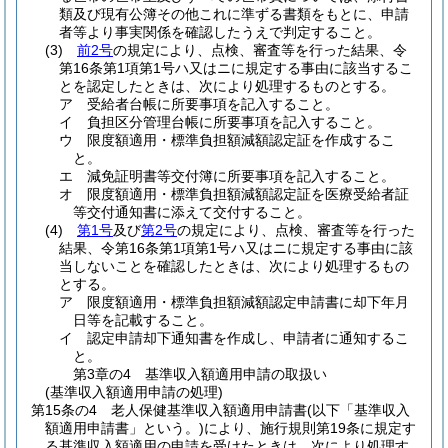
類及び現有公簿その他これに準ずる書類をもとに、申請
者等より事実関係を確認したうえで判定すること。
(3)
前2号
の規定により、点検、審査等を行った結果、令
第16条第1項第1号ハ又はニに規定する事由に該当するこ
とを認定したときは、次により処理するものとする。
ア
受給者台帳に所要事項を記入すること。
イ
負担区分管理台帳に所要事項を記入すること。
ウ
限度額適用・標準負担額減額認定証を作成するこ
と。
エ
減免証明書等交付簿に所要事項を記入すること。
オ
限度額適用・標準負担額減額認定証を医療受給者証
等交付通知書に添えて交付すること。
(4)
第1号
及び
第2号
の規定により、点検、審査等を行った
結果、令第16条第1項第1号ハ又はニに規定する事由に該
当しないことを確認したときは、次により処理するもの
とする。
ア
限度額適用・標準負担額減額認定申請書に却下年月
日等を記載すること。
イ
認定申請却下通知書を作成し、申請者に通知するこ
と。
第3章の4
基準収入額適用申請の取扱い
(基準収入額適用申請の処理)
第15条の4
老人保健基準収入額適用申請書
(以下「基準収入
額適用申請書」という。)
により、施行規則第19条に規定す
る基準収入額適用の申請を受けたときは、次により処理す