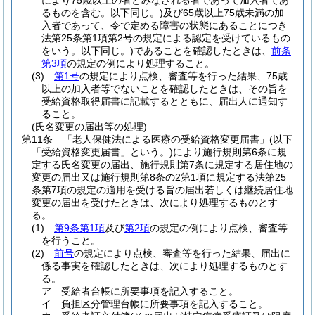
により75歳以上の者とみなされる者であって加入者であ
るものを含む。以下同じ。)
及び65歳以上75歳未満の加
入者であって、令で定める障害の状態にあることにつき
法第25条第1項第2号の規定による認定を受けているもの
をいう。以下同じ。)
であることを確認したときは、
前条
第3項
の規定の例により処理すること。
(3)
第1号
の規定により点検、審査等を行った結果、75歳
以上の加入者等でないことを確認したときは、その旨を
受給資格取得届書に記載するとともに、届出人に通知す
ること。
(氏名変更の届出等の処理)
第11条
「老人保健法による医療の受給資格変更届書」
(以下
「受給資格変更届書」という。)
により施行規則第6条に規
定する氏名変更の届出、施行規則第7条に規定する居住地の
変更の届出又は施行規則第8条の2第1項に規定する法第25
条第7項の規定の適用を受ける旨の届出若しくは継続居住地
変更の届出を受けたときは、次により処理するものとす
る。
(1)
第9条第1項
及び
第2項
の規定の例により点検、審査等
を行うこと。
(2)
前号
の規定により点検、審査等を行った結果、届出に
係る事実を確認したときは、次により処理するものとす
る。
ア
受給者台帳に所要事項を記入すること。
イ
負担区分管理台帳に所要事項を記入すること。