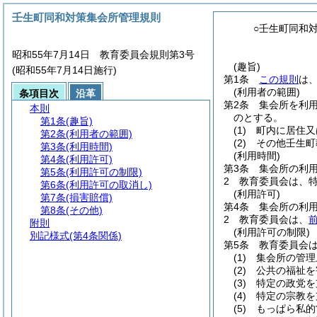
壬生町同和対策集会所管理規則
○壬生町同和
昭和55年7月14日 教育委員会規則第3号
(趣旨)
(昭和55年7月14日施行)
第1条
この規則
は
(利用者の範囲)
条項目次
沿革
第2条
集会所を利
本則
のとする。
第1条
(趣旨)
(1)
町内に居住又
第2条
(利用者の範囲)
(2)
その他壬生町
第3条
(利用時間)
(利用時間)
第4条
(利用許可)
第3条
集会所の利用
第5条
(利用許可の制限)
2
教育委員会は、
第6条
(利用許可の取消し)
(利用許可)
第7条
(損害賠償)
第4条
集会所の利
第8条
(その他)
2
教育委員会は、
附則
(利用許可の制限)
別記様式
(第4条関係)
第5条
教育委員会
(1)
集会所の管理
(2)
公共の福祉を
(3)
特定の政党を
(4)
特定の宗教を
(5)
もっぱら私的