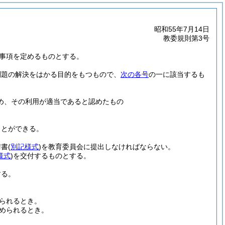
昭和55年7月14日
教委規則第3号
事項を定めるものとする。
問題の解決をはかる目的をもつもので、
次の各号
の一に該当するも
め、その利用が適当であると認めたもの
ことができる。
請書
(
別記様式
)
を教育委員会に提出しなければならない。
様式
)
を交付するものとする。
する。
られるとき。
められるとき。