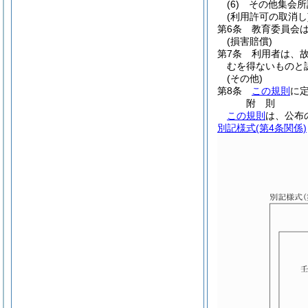
(6)
その他集会所
(利用許可の取消し
第6条
教育委員会
(損害賠償)
第7条
利用者は、
むを得ないものと
(その他)
第8条
この規則
に
附
則
この規則
は、公布
別記様式
(第4条関係)