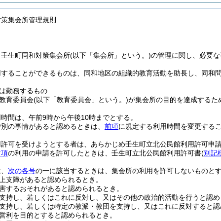
対策集会所管理規則
、壬生町同和対策集会所
(以下「集会所」という。)
の管理に関し、必要な
用することができるものは、同和地区の組織的教育活動を助長し、同和
は勤務するもの
教育委員会
(以下「教育委員会」という。)
が集会所の目的を達成するた
時間は、午前9時から午後10時までとする。
特別の事情があると認めるときは、
前項
に規定する利用時間を変更する
用許可を受けようとする者は、あらかじめ壬生町立北公民館利用許可申
前項
の利用の申請を許可したときは、壬生町立北公民館利用許可書
(
別記
は、
次の各号
の一に該当するときは、集会所の利用を許可しないものと
上支障があると認められるとき。
害するおそれがあると認められるとき。
支持し、若しくはこれに反対し、又はその他の政治的活動を行うと認め
支持し、若しくは特定の教派・教団を支持し、又はこれに反対すると認
営利を目的とすると認められるとき。