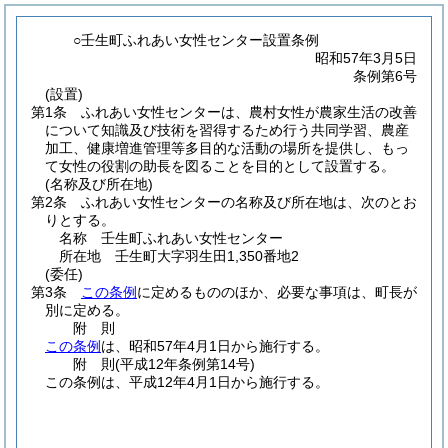
○壬生町ふれあい女性センター設置条例
昭和57年3月5日
条例第6号
(設置)
第1条
ふれあい女性センターは、農村女性が農家生活の改善
について知識及び技術を習得するため行う共同学習、農産
加工、健康増進管理等多目的な活動の場所を提供し、もっ
て女性の役割の助長を図ることを目的として設置する。
(名称及び所在地)
第2条
ふれあい女性センターの名称及び所在地は、次のとお
りとする。
名称 壬生町ふれあい女性センター
所在地 壬生町大字羽生田1,350番地2
(委任)
第3条
この条例
に定めるもののほか、必要な事項は、町長が
別に定める。
附
則
この条例
は、昭和57年4月1日から施行する。
附
則
(平成12年
条例第14号)
この条例は、平成12年4月1日から施行する。