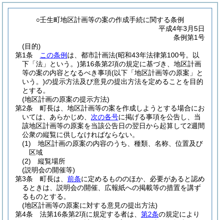
○壬生町地区計画等の案の作成手続に関する条例
平成4年3月5日
条例第1号
(目的)
第1条
この条例
は、都市計画法
(昭和43年法律第100号。以
下「法」という。)
第16条第2項の規定に基づき、地区計画
等の案の内容となるべき事項
(以下「地区計画等の原案」と
いう。)
の提示方法及び意見の提出方法を定めることを目的
とする。
(地区計画の原案の提示方法)
第2条
町長は、地区計画等の案を作成しようとする場合にお
いては、あらかじめ、
次の各号
に掲げる事項を公告し、当
該地区計画等の原案を当該公告日の翌日から起算して2週間
公衆の縦覧に供しなければならない。
(1)
地区計画の原案の内容のうち、種類、名称、位置及び
区域
(2)
縦覧場所
(説明会の開催等)
第3条
町長は、
前条
に定めるもののほか、必要があると認め
るときは、説明会の開催、広報紙への掲載等の措置を講ず
るものとする。
(地区計画等の原案に対する意見の提出方法)
第4条
法第16条第2項に規定する者は、
第2条
の規定により