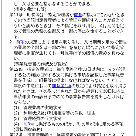
し、又は必要な指示をすることができる。
(指定の取消し等)
第11条
町長等は、指定管理者が
前条
の指示に従わないとき
その他当該指定管理者による管理を継続することが適当で
ないと認めるときは、その指定を取り消し、又は期間を定
めて管理の業務の全部又は一部の停止を命ずることができ
る。
2
前項
の規定により指定を取り消し、又は期間を定めて管理
の業務の全部又は一部の停止を命じた場合において指定管
理者に損害が生じても、町長等はその賠償の責めを負わな
い。
(事業報告書の作成及び提出)
第12条
指定管理者は、毎年度終了後30日以内に、その管理
する公の施設に関する次に掲げる事項を記載した事業報告
書を作成し、町長等に提出しなければならない。
ただし、
年度の中途において
前条第1項
の規定により指定を取り消さ
れたときは、その取り消された日から起算して30日以内に
当該年度の当該日までの間の事業報告書を提出しなければ
ならない。
(1)
管理業務の実施状況
(2)
利用状況及び利用拒否等の件数・理由
(3)
管理経費の収支状況
(4)
前3号
に掲げるもののほか、町長等が別に定める事項
(原状回復義務)
第13条
指定管理者は、当該指定の期間が満了したとき、又