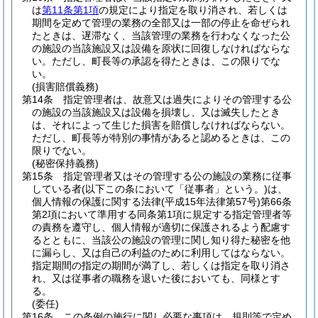
は
第11条第1項
の規定により指定を取り消され、若しくは
期間を定めて管理の業務の全部又は一部の停止を命ぜられ
たときは、遅滞なく、当該管理の業務を行わなくなった公
の施設の当該施設又は設備を原状に回復しなければならな
い。
ただし、町長等の承認を得たときは、この限りでな
い。
(損害賠償義務)
第14条
指定管理者は、故意又は過失によりその管理する公
の施設の当該施設又は設備を損壊し、又は滅失したとき
は、それによって生じた損害を賠償しなければならない。
ただし、町長等が特別の事情があると認めるときは、この
限りでない。
(秘密保持義務)
第15条
指定管理者又はその管理する公の施設の業務に従事
している者
(以下この条において「従事者」という。)
は、
個人情報の保護に関する法律
(平成15年法律第57号)
第66条
第2項において準用する同条第1項に規定する指定管理者等
の責務を遵守し、個人情報が適切に保護されるよう配慮す
るとともに、当該公の施設の管理に関し知り得た秘密を他
に漏らし、又は自己の利益のために利用してはならない。
指定期間の指定の期間が満了し、若しくは指定を取り消さ
れ、又は従事者の職務を退いた後においても、同様とす
る。
(委任)
第16条
この条例の施行に関し必要な事項は、規則等で定め