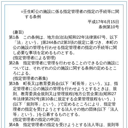
○壬生町公の施設に係る指定管理者の指定の手続等に関
する条例
平成17年6月15日
条例第10号
(趣旨)
第1条
この条例は、地方自治法
(昭和22年法律第67号。以下
「法」という。)
第244条の2第3項の規定に基づき、本町の
公の施設の管理を行わせる指定管理者の指定の手続等に関
し必要な事項を定めるものとする。
(指定管理者による管理)
第2条
指定管理者に管理を行わせることのできる公の施設に
ついては、それぞれの公の施設に関する条例の定めるとこ
ろによる。
(指定管理者の募集)
第3条
町長又は教育委員会
(以下「町長等」という。)
は、指
定管理者に公の施設の管理を行わせようとするときは、規
則、教育委員会規則又は管理規程
(地方公営企業法
(昭和27
年法律第292号)
第10条に規定する企業管理規程をいう。)
(以下「規則等」という。)
で定めるところにより、指定管
理者の指定を受けようとする法人その他の団体
(以下「法人
等」という。)
を公募するものとする。
(指定管理者の指定の申請)
第4条
指定管理者の指定を受けようとする法人等は、規則等