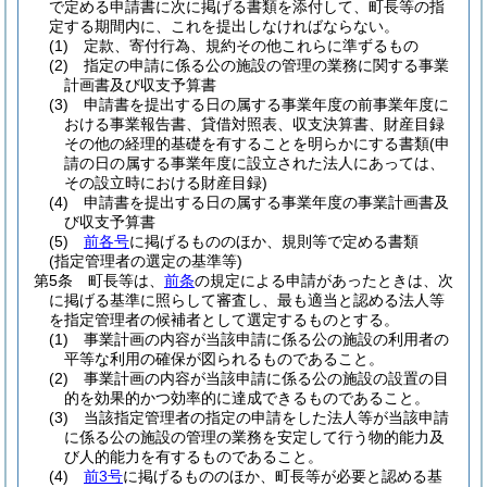
で定める申請書に次に掲げる書類を添付して、町長等の指
定する期間内に、これを提出しなければならない。
(1)
定款、寄付行為、規約その他これらに準ずるもの
(2)
指定の申請に係る公の施設の管理の業務に関する事業
計画書及び収支予算書
(3)
申請書を提出する日の属する事業年度の前事業年度に
おける事業報告書、貸借対照表、収支決算書、財産目録
その他の経理的基礎を有することを明らかにする書類
(申
請の日の属する事業年度に設立された法人にあっては、
その設立時における財産目録)
(4)
申請書を提出する日の属する事業年度の事業計画書及
び収支予算書
(5)
前各号
に掲げるもののほか、規則等で定める書類
(指定管理者の選定の基準等)
第5条
町長等は、
前条
の規定による申請があったときは、次
に掲げる基準に照らして審査し、最も適当と認める法人等
を指定管理者の候補者として選定するものとする。
(1)
事業計画の内容が当該申請に係る公の施設の利用者の
平等な利用の確保が図られるものであること。
(2)
事業計画の内容が当該申請に係る公の施設の設置の目
的を効果的かつ効率的に達成できるものであること。
(3)
当該指定管理者の指定の申請をした法人等が当該申請
に係る公の施設の管理の業務を安定して行う物的能力及
び人的能力を有するものであること。
(4)
前3号
に掲げるもののほか、町長等が必要と認める基