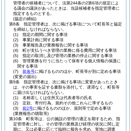
管理者の侯補者について、法第244条の2第6項の規定によ
る議会の議決があったときは、当該候補者を指定管理者に
指定するものとする。
(協定の締結)
第8条
指定管理者は、次に掲げる事項について町長等と協定
を締結しなければならない。
(1)
指定の期間に関する事項
(2)
事業計画に関する事項
(3)
事業報告及び業務報告に関する事項
(4)
町が支払うべき管理の業務に係る費用に関する事項
(5)
指定の取消し及び管理の業務の停止に関する事項
(6)
管理業務を行うに当たって保有する個人情報の保護に
関する事項
(7)
前各号
に掲げるもののほか、町長等が別に定める事項
(変更の届出)
第9条
指定管理者は、次に掲げる事項に変更があったとき
は、その事実を証する書類を添付して、遅滞なく、町長等
に届け出なければならない。
(1)
名称若しくは住所又は代表者等の氏名
(2)
定款、寄付行為、規約その他これらに準ずるもの
(3)
前2号
に掲げるもののほか、規則等で定める事項
(業務報告の聴取等)
第10条
町長等は、公の施設の管理の適正を期するため、指
定管理者に対し、その管理の業務及び経理の状況に関し定
期に、又は必要に応じて臨時に報告を求め、実地に調査