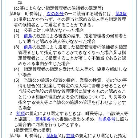
準
(公募によらない指定管理者の候補者の選定等)
第6条
町長等は、
次の各号
の一に該当する場合には、
第3条
の規定にかかわらず、その適当と認める法人等を指定管理
者の候補者として選定することができる。
(1)
公募に対し申請がなかった場合
(2)
前条
の規定による審査の結果、指定管理者の候補者と
して適当と認める法人等がなかった場合
(3)
前条
の規定により選定した指定管理者の侯補者を指定
管理者として指定することができなくなった場合又は指
定管理者として指定することが著しく不適当であると認
められる事由が生じた場合
(4)
指定管理者の指定を受けた法人等が、協定を締結しな
い場合
(5)
当該公の施設の設置の目的、業務の性質、その他の事
情を総合的に勘案して特定の法人等に管理させることが
当該公の施設の適切な管理運営に資するものと認めるこ
とにつき相当の理由がある公の施設について、町長等の
指名する法人等に当該公の施設の管理を行わせようとす
る場合
2
前項
の規定により選定するときは、町長等は、当該法人等
と協議し、
第4条各号
の書類の提出を求め、
前条各号
に照ら
し総合的に判断を行うものとする。
(指定管理者の指定)
第7条
町長等は、
第5条
又は
前条
の規定により選定した指定