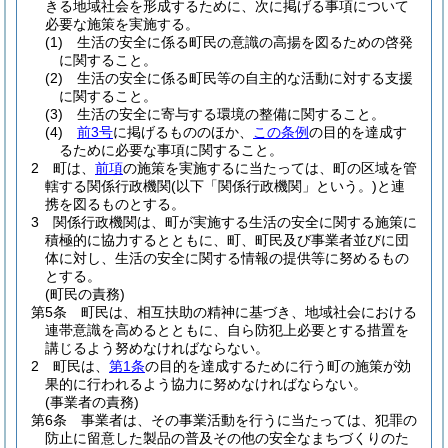
きる地域社会を形成するために、次に掲げる事項について
必要な施策を実施する。
(1)
生活の安全に係る町民の意識の高揚を図るための啓発
に関すること。
(2)
生活の安全に係る町民等の自主的な活動に対する支援
に関すること。
(3)
生活の安全に寄与する環境の整備に関すること。
(4)
前3号
に掲げるもののほか、
この条例
の目的を達成す
るために必要な事項に関すること。
2
町は、
前項
の施策を実施するに当たっては、町の区域を管
轄する関係行政機関
(以下「関係行政機関」という。)
と連
携を図るものとする。
3
関係行政機関は、町が実施する生活の安全に関する施策に
積極的に協力するとともに、町、町民及び事業者並びに団
体に対し、生活の安全に関する情報の提供等に努めるもの
とする。
(町民の責務)
第5条
町民は、相互扶助の精神に基づき、地域社会における
連帯意識を高めるとともに、自ら防犯上必要とする措置を
講じるよう努めなければならない。
2
町民は、
第1条
の目的を達成するために行う町の施策が効
果的に行われるよう協力に努めなければならない。
(事業者の責務)
第6条
事業者は、その事業活動を行うに当たっては、犯罪の
防止に留意した製品の普及その他の安全なまちづくりのた