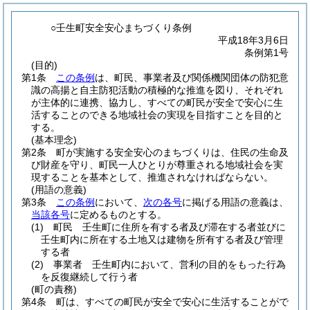
○壬生町安全安心まちづくり条例
平成18年3月6日
条例第1号
(目的)
第1条
この条例
は、町民、事業者及び関係機関団体の防犯意
識の高揚と自主防犯活動の積極的な推進を図り、それぞれ
が主体的に連携、協力し、すべての町民が安全で安心に生
活することのできる地域社会の実現を目指すことを目的と
する。
(基本理念)
第2条
町が実施する安全安心のまちづくりは、住民の生命及
び財産を守り、町民一人ひとりが尊重される地域社会を実
現することを基本として、推進されなければならない。
(用語の意義)
第3条
この条例
において、
次の各号
に掲げる用語の意義は、
当該各号
に定めるものとする。
(1)
町民 壬生町に住所を有する者及び滞在する者並びに
壬生町内に所在する土地又は建物を所有する者及び管理
する者
(2)
事業者 壬生町内において、営利の目的をもった行為
を反復継続して行う者
(町の責務)
第4条
町は、すべての町民が安全で安心に生活することがで