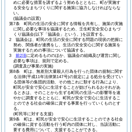
めに必要な措置を講ずるよう努めるとともに、町が実施す
る安全なまちづくりに関する施策に協力しなければならな
い。
(協議会の設置)
第7条
町民の生活の安全に関する情報を共有し、施策の実施
に関し必要な事項を協議するため、壬生町安全安心まちづ
くり協議会
(以下「協議会」という。)
を設置する。
2
協議会は、町民の生活の安全に関する問題の現状の把握に
努め、関係者が連携をし、生活の安全安心に関する施策を
実施するための事項について協議する。
3
前2項
に定めるもののほか、協議会の組織及び運営に関し
必要な事項は、規則で定める。
(調査及び事業の実施)
第8条
町は、無差別大量殺人行為を行った団体の規制に関す
る法律
(平成11年法律第147号)
の規定による処分を受けてい
る団体等の集団的活動、その他これに類する行為により、
町民が安全で安心に生活することが妨げられるおそれがあ
るときは、そのことから生ずる町民の生活への影響等を速
やかに調査するとともに、町民が安全で安心に生活するこ
とのできる社会の確保に資する事業を行っていくものとす
る。
(町民等に対する支援)
第9条
町は、町民が安全で安心に生活することのできる社会
の確保に資する活動を行う町内の団体に対し、当該活動に
要する費用について、支援することができる。