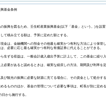
振興基金条例
光の振興を図るため、壬生町産業振興基金
(以下「基金」という。)
を設置
として積み立てる額は、予算に定めた額とする。
る現金は、金融機関への預金その他最も確実かつ有利な方法により保管
金は、必要に応じ最も確実かつ有利な有価証券に代えることができる。
から生ずる収益は、一般会計歳入歳出予算に計上して、この基金に繰り
政上必要があると認めるときは、確実な繰戻しの方法、期間及び利率を
業及び観光の振興に必要な財源に充てる場合に、その資金として処分す
定めるもののほか、基金の管理について必要な事項は、町長が別に定め
の日から施行する。