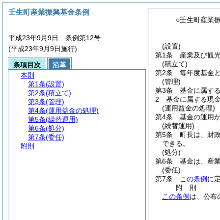
壬生町産業振興基金条例
○壬生町産業
平成23年9月9日 条例第12号
(設置)
(平成23年9月9日施行)
第1条
産業及び観
(積立て)
条項目次
沿革
第2条
毎年度基金
本則
(管理)
第1条
(設置)
第3条
基金に属す
第2条
(積立て)
2
基金に属する現
第3条
(管理)
(運用益金の処理)
第4条
(運用益金の処理)
第4条
基金の運用
第5条
(繰替運用)
(繰替運用)
第6条
(処分)
第5条
町長は、財
第7条
(委任)
できる。
附則
(処分)
第6条
基金は、産
(委任)
第7条
この条例
に
附
則
この条例
は、公布