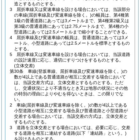
造とするものとする。
3
屈折車線又は変速車線を設ける場合においては、当該部分
の車線
(屈折車線及び変速車線を除く。)
の幅員は、第4種第
1級の普通道路にあっては3メートルまで、第4種第2級又は
第3級の普通道路にあっては2.75メートルまで、第4種の小
型道路にあっては2.5メートルまで縮小することができる。
4
屈折車線及び変速車線の幅員は、普通道路にあっては3メ
ートル、小型道路にあっては2.5メートルを標準とするもの
とする。
5
屈折車線又は変速車線を設ける場合においては、当該道路
の設計速度に応じ、適切にすりつけをするものとする。
(立体交差)
第30条
車線
(登坂車線、屈折車線及び変速車線を除く。)
の
数が4以上である普通道路が相互に交差する場合において
は、当該交差方式は、立体交差とするものとする。
ただ
し、交通状況により不適当なとき又は地形の状況にその他
の特別の理由によりやむを得ないときは、この限りでな
い。
2
車線
(屈折車線及び変速車線を除く。)
の数が4以上である
小型道路が相互に交差する場合及び普通道路と小型道路が
交差する場合においては、当該交差の方式は、立体交差と
するものとする。
3
道路を立体交差とする場合においては、必要に応じ、交差
する道路を相互に連結する道路
(以下「連結路」という。)
を設けるものとする。