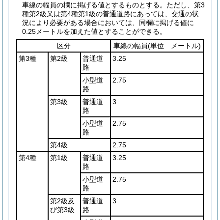
車線の幅員の欄に掲げる値とするものとする。
ただし、第3
種第2級又は第4種第1級の普通道路にあっては、交通の状
況により必要がある場合においては、同欄に掲げる値に
0.25メートルを加えた値とすることができる。
区分
車線の幅員
(単位 メートル)
第3種
第2級
普通道
3.25
路
小型道
2.75
路
第3級
普通道
3
路
小型道
2.75
路
第4級
2.75
第4種
第1級
普通道
3.25
路
小型道
2.75
路
第2級及
普通道
3
び第3級
路