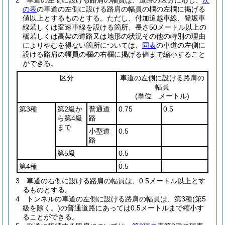
2
車道の左側に設ける路肩の幅員は、道路の区分に応じ、
次
の表
の車道の左側に設ける路肩の幅員の欄の左欄に掲げる
値以上とするものとする。
ただし、付加追越車線、登坂車
線若しくは変速車線を設ける箇所、長さ50メートル以上の
橋若しくは高架の道路又は地形の状況その他の特別の理由
によりやむを得ない箇所については、
同表
の車道の左側に
設ける路肩の幅員の欄の右欄に掲げる値まで縮小すること
ができる。
区分
車道の左側に設ける路肩の
幅員
(単位 メートル)
第3種
第2級か
普通道
0.75
0.5
ら第4級
路
まで
小型道
0.5
路
第5級
0.5
第4種
0.5
3
車道の右側に設ける路肩の幅員は、0.5メートル以上とす
るものとする。
4
トンネルの車道の左側に設ける路肩の幅員は、第3種
(第5
級を除く。)
の普通道路にあっては0.5メートルまで縮小す
ることができる。