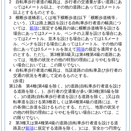
2
自転車歩行者道の幅員は、歩行者の交通量が多い道路にあ
っては4メートル以上、その他の道路にあっては3メートル
以上とするものとする。
3
横断歩道橋若しくは地下横断歩道
(以下「横断歩道橋等」
という。)
又は路上施設を設ける自転車歩行者道の幅員につ
いては、
前項
に規定する幅員の値に横断歩道橋等を設ける
場合にあっては3メートル、ベンチの上屋を設ける場合にあ
っては2メートル、並木を設ける場合にあっては1.5メート
ル、ベンチを設ける場合にあっては1メートル、その他の場
合にあっては0.5メートルを加えて
同項
の規定を適用するも
のとする。
ただし、第3種第5級又は第4種第4級の道路にあ
っては、地形の状況その他の特別の理由によりやむを得な
い場合においては、この限りでない。
4
自転車歩行者道の幅員は、当該道路の自転車及び歩行者の
交通の状況を考慮して定めるものとする。
(歩道)
第12条
第4種
(第4級を除く。)
の道路
(自転車歩行者道を設け
る道路を除く。)
、歩行者の交通量が多い第3種
(第5級を除
く。)
の道路
(自転車歩行者道を設ける道路を除く。)
又は自
転車道を設ける第3種若しくは第4種第4級の道路には、そ
の各側に歩道を設けるものとする。
ただし、地形の状況そ
の他の特別の理由によりやむを得ない場合においては、こ
の限りでない。
2
第3種又は第4種第4級の道路
(自転車歩行者道を設ける道
路及び
前項
に規定する道路を除く。)
には、安全かつ円滑な