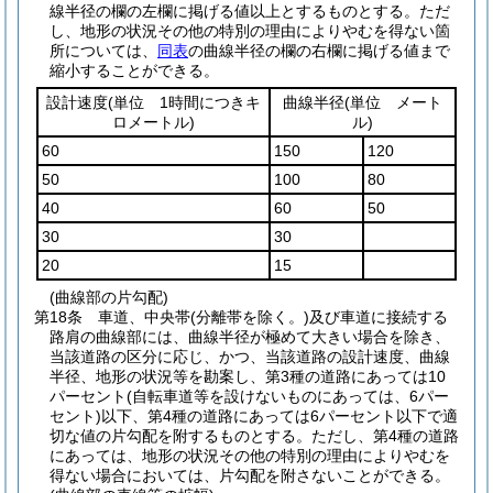
線半径の欄の左欄に掲げる値以上とするものとする。
ただ
し、地形の状況その他の特別の理由によりやむを得ない箇
所については、
同表
の曲線半径の欄の右欄に掲げる値まで
縮小することができる。
設計速度
(単位 1時間につきキ
曲線半径
(単位 メート
ロメートル)
ル)
60
150
120
50
100
80
40
60
50
30
30
20
15
(曲線部の片勾配)
第18条
車道、中央帯
(分離帯を除く。)
及び車道に接続する
路肩の曲線部には、曲線半径が極めて大きい場合を除き、
当該道路の区分に応じ、かつ、当該道路の設計速度、曲線
半径、地形の状況等を勘案し、第3種の道路にあっては10
パーセント
(自転車道等を設けないものにあっては、6パー
セント)
以下、第4種の道路にあっては6パーセント以下で適
切な値の片勾配を附するものとする。
ただし、第4種の道路
にあっては、地形の状況その他の特別の理由によりやむを
得ない場合においては、片勾配を附さないことができる。