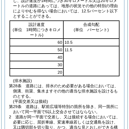
し、設計速度が1時間につき30キロメートル又は20キロメ
ートルの道路にあっては、地形の状況その他の特別の理由
によりやむを得ない場合においては、12.5パーセント以下
とすることができる。
設計速度
合成勾配
(単位 1時間につきキロメ
(単位 パーセント)
ートル)
60
10.5
50
11.5
40
30
20
(排水施設)
第28条
道路には、排水のため必要がある場合においては、
側溝、街渠、集水ますその他の適当な排水施設を設けるも
のとする。
(平面交差又は接続)
第29条
道路は、駅前広場等特別の箇所を除き、同一箇所に
おいて同一平面で5以上交会させてはならない。
2
道路が同一平面で交差し、又は接続する場合においては、
必要に応じ、屈折車線、変速車線若しくは交通島を設け、
又は隅切部を切り取り、かつ、適当な見とおしができる構