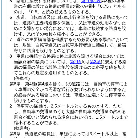
5
副道に接続する路肩については、
第2項の表
第3種の項車
道の左側に設ける路肩の幅員の欄の左欄中「0.75」とある
のは、「0.5」と読み替えるものとする。
6
歩道、自転車道又は自転車歩行者道を設ける道路にあって
は、道路の主要構造部を保護し、又は車道の効用を保つた
めに支障がない場合においては、車道に接続する路肩を設
けず、又はその幅員を縮小することができる。
7
道路の主要構造部を保護するため必要がある場合において
は、歩道、自転車道又は自転車歩行者道に接続して、路端
寄りに路肩を設けるものとする。
8
車道に接続する路肩に路上施設を設ける場合においては、
当該路肩の幅員については、
第2項
又は
第3項
に規定する路
肩の幅員の値に当該路上施設を設けるのに必要な値を加え
てこれらの規定を適用するものとする。
(停車帯)
第8条
第4種
(第4級を除く。)
の道路には、自動車の停車によ
り車両の安全かつ円滑な通行が妨げられないようにするた
め必要がある場合においては、車道の左端よりに停車帯を
設けるものとする。
2
停車帯の幅員は、2.5メートルとするものとする。
ただ
し、自動車の交通量のうち大型の自動車の交通量の占める
割合が低いと認められる場合においては、1.5メートルまで
縮小することができる。
(軌道敷)
第9条
軌道敷の幅員は、単線にあっては3メートル以上、複