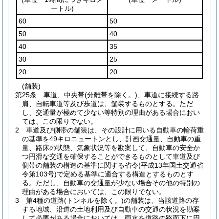
ートル)
60
50
50
40
40
35
30
25
20
20
(舗装)
第25条
車道、中央帯
(分離帯を除く。)
、車道に接続する路
肩、自転車道等及び歩道は、舗装するものとする。
ただ
し、交通量が極めて少ない等特別の理由がある場合におい
ては、この限りでない。
2
車道及び側帯の舗装は、その設計に用いる自動車の輪荷重
の基準を49キロニュートンとし、計画交通量、自動車の重
量、路床の状態、気象状況等を勘案して、自動車の安全か
つ円滑な交通を確保することができるものとして車道及び
側帯の舗装の構造の基準に関する省令
(平成13年国土交通省
令第103号)
で定める基準に適合する構造とするものとす
る。
ただし、自動車の交通量が少ない場合その他の特別の
理由がある場合においては、この限りでない。
3
第4種の道路
(トンネルを除く。)
の舗装は、当該道路の存
する地域、沿道の土地利用及び自動車の交通の状況を勘案
して必要がある場合においては、雨水を道路の路面下に円