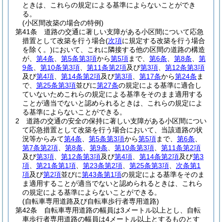
ときは、これらの規定による基準によらないことができ
る。
(小区間改築の場合の特例)
第41条
道路の交通に著しい支障がある小区間について応急
措置として改築を行う場合
(
次項
に規定する改築を行う場合
を除く。)
において、これに隣接する他の区間の道路の構造
が、
第4条
、
第5条第3項
から
第5項
まで、
第6条
、
第8条
、
第
9条
、
第10条第3項
、
第11条第2項
及び
第3項
、
第12条第3項
及び
第4項
、
第14条第2項
及び
第3項
、
第17条
から
第24条
ま
で、
第25条第3項
並びに
第27条
の規定による基準に適合し
ていないためこれらの規定による基準をそのまま適用する
ことが適当でないと認められるときは、これらの規定によ
る基準によらないことができる。
2
道路の交通の安全の保持に著しい支障がある小区間につい
て応急措置として改築を行う場合において、当該道路の状
況等からみて
第4条
、
第5条第3項
から
第5項
まで、
第6条
、
第7条第2項
、
第8条
、
第9条
、
第10条第3項
、
第11条第2項
及び
第3項
、
第12条第3項
及び
第4項
、
第14条第2項
及び
第3
項
、
第21条第1項
、
第23条第2項
、
第25条第3項
、
次条第1
項
及び
第2項
並びに
第43条第1項
の規定による基準をそのま
ま適用することが適当でないと認められるときは、これら
の規定による基準によらないことができる。
(自転車専用道路及び自転車歩行者専用道路)
第42条
自転車専用道路の幅員は3メートル以上とし、自転
車歩行者専用道路の幅員は4メートル以上とするものとす