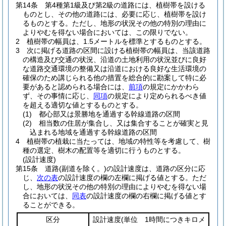
第14条
第4種第1級及び第2級の道路には、植樹帯を設ける
ものとし、その他の道路には、必要に応じ、植樹帯を設け
るものとする。
ただし、地形の状況その他の特別の理由に
よりやむを得ない場合においては、この限りでない。
2
植樹帯の幅員は、1.5メートルを標準とするものとする。
3
次に掲げる道路の区間に設ける植樹帯の幅員は、当該道路
の構造及び交通の状況、沿道の土地利用の状況並びに良好
な道路交通環境の整備又は沿道における良好な生活環境の
確保のため講じられる他の措置を総合的に勘案して特に必
要があると認められる場合には、
前項
の規定にかかわら
ず、その事情に応じ、
同項
の規定により定められるべき値
を超える適切な値とするものとする。
(1)
都心部又は景勝地を通過する幹線道路の区間
(2)
相当数の住居が集合し、又は集合することが確実と見
込まれる地域を通過する幹線道路の区間
4
植樹帯の植栽に当たっては、地域の特性等を考慮して、樹
種の選定、樹木の配置等を適切に行うものとする。
(設計速度)
第15条
道路
(副道を除く。)
の設計速度は、道路の区分に応
じ、
次の表
の設計速度の欄の左欄に掲げる値とする。
ただ
し、地形の状況その他の特別の理由によりやむを得ない場
合においては、
同表
の設計速度の欄の右欄に掲げる値とす
ることができる。
区分
設計速度
(単位 1時間につきキロメ