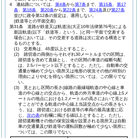
4
連結路については、
第4条
から
第7条
まで、
第15条
、
第17
条
、
第18条
、
第20条
から
第22条
まで、
第24条
及び
第27条
並びに政令第12条の規定は、適用しない。
(鉄道等との平面交差)
第31条
道路が鉄道又は軌道法
(大正10年法律第76号)
による
新設軌道
(以下「鉄道等」という。)
と同一平面で交差する
場合においては、その交差する道路は次に定める構造とす
るものとする。
(1)
交差角は、45度以上とすること。
(2)
踏切道の両側からそれぞれ30メートルまでの区間は、
踏切道を含めて直線とし、その区間の車道の縦断勾配
は、2.5パーセント以下とすること。
ただし、自動車の交
通量が極めて少ない箇所又は地形の状況その他の特別の
理由によりやむを得ない箇所については、この限りでな
い。
(3)
見とおし区間の長さ
(線路の最縁端軌道の中心線と車
道の中心線との交点から、軌道の外方車道の中心線上5メ
ートルの地点における1.2メートルの高さにおいて見とお
すことができる軌道の中心線上当該交点からの長さをい
う。)
は、踏切道における鉄道等の車両の最高速度に応
じ、
次の表
の右欄に掲げる値以上とすること。
ただし、
踏切遮断機その他の保安設備が設置される箇所又は自動
車の交通量及び鉄道等の運転回数が極めて少ない箇所に
ついては、この限りでない。