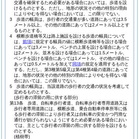
交通を確保するため必要がある場合においては、歩道を設
けるものとする。
ただし、地形の状況その他の特別の理由
によりやむを得ない場合においては、この限りでない。
3
歩道の幅員は、歩行者の交通量が多い道路にあっては3.5
メートル以上、その他の道路にあっては2メートル以上とす
るものとする。
4
横断歩道橋等又は路上施設を設ける歩道の幅員について
は、
前項
に規定する幅員の値に横断歩道橋等を設ける場合
にあっては3メートル、ベンチの上屋を設ける場合にあって
は2メートル、並木を設ける場合にあっては1.5メートル、
ベンチを設ける場合にあっては1メートル、その他の場合に
あっては0.5メートルを加えて
同項
の規定を適用するものと
する。
ただし、第3種第5級又は第4種第4級の道路にあって
は、地形の状況その他の特別の理由によりやむを得ない場
合においては、この限りでない。
5
歩道の幅員は、当該道路の歩行者の交通の状況を考慮して
定めるものとする。
(歩行者の滞留の用に供する部分)
第13条
歩道、自転車歩行者道、自転車歩行者専用道路又は
歩行者専用道路には、横断歩道、乗合自動車停車所等に係
る歩行者の滞留により歩行者又は自転車の安全かつ円滑な
通行が妨げられないようにするため必要がある場合におい
ては、主として歩行者の滞留の用に供する部分を設けるも
のとする。
(植樹帯)