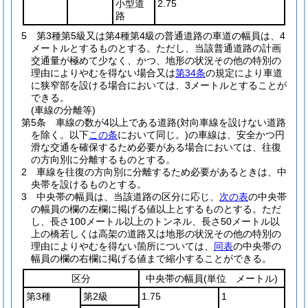
小型道
2.75
路
5
第3種第5級又は第4種第4級の普通道路の車道の幅員は、4
メートルとするものとする。
ただし、当該普通道路の計画
交通量が極めて少なく、かつ、地形の状況その他の特別の
理由によりやむを得ない場合又は
第34条
の規定により車道
に狭窄部を設ける場合においては、3メートルとすることが
できる。
(車線の分離等)
第5条
車線の数が4以上である道路
(対向車線を設けない道路
を除く。以下
この条
において同じ。)
の車線は、安全かつ円
滑な交通を確保するため必要がある場合においては、往復
の方向別に分離するものとする。
2
車線を往復の方向別に分離するため必要があるときは、中
央帯を設けるものとする。
3
中央帯の幅員は、当該道路の区分に応じ、
次の表
の中央帯
の幅員の欄の左欄に掲げる値以上とするものとする。
ただ
し、長さ100メートル以上のトンネル、長さ50メートル以
上の橋若しくは高架の道路又は地形の状況その他の特別の
理由によりやむを得ない箇所については、
同表
の中央帯の
幅員の欄の右欄に掲げる値まで縮小することができる。
区分
中央帯の幅員
(単位 メートル)
第3種
第2級
1.75
1