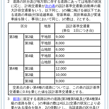
2
道路の区分及び地方部に存する道路にあっては地形の状況
に応じ、計画交通量が
次の表
の設計基準交通量
(自動車の最
大許容交通量をいう。以下同じ。)
の欄に掲げる値以下であ
る道路の車線
(付加追越車線、登坂車線、屈折車線及び変速
車線を除く。事項において同じ。)
の数は、2とする。
区分
地形
設計基準交通量
(単位 1日につき台)
第3種
第2級
平地部
9,000
第3級
平地部
8,000
山地部
6,000
第4級
平地部
8,000
山地部
6,000
第4種
第1級
12,000
第2級
10,000
第3級
9,000
交差点の多い第4種の道路については、この表の設計基準
交通量に0.8を乗じた値を設計基準交通量とする。
3
前項
に規定する道路以外の道路
(第3種第5級及び第4種第4
級の道路を除く。)
の車線の数は4以上
(交通の状況により必
要がある場合を除き、2の倍数)
とし、当該道路の区分及び