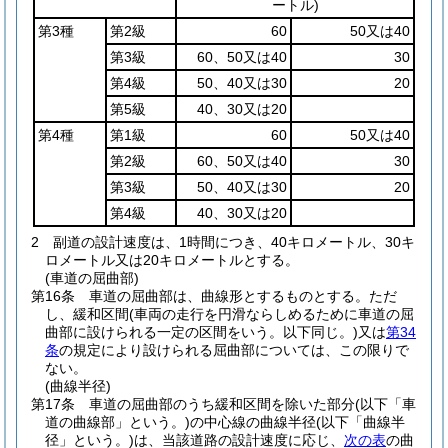
ートル)
第3種
第2級
60
50又は40
第3級
60、50又は40
30
第4級
50、40又は30
20
第5級
40、30又は20
第4種
第1級
60
50又は40
第2級
60、50又は40
30
第3級
50、40又は30
20
第4級
40、30又は20
2
副道の設計速度は、1時間につき、40キロメートル、30キ
ロメートル又は20キロメートルとする。
(車道の屈曲部)
第16条
車道の屈曲部は、曲線形とするものとする。
ただ
し、緩和区間
(車両の走行を円滑ならしめるために車道の屈
曲部に設けられる一定の区間をいう。以下同じ。)
又は
第34
条
の規定により設けられる屈曲部については、この限りで
ない。
(曲線半径)
第17条
車道の屈曲部のうち緩和区間を除いた部分
(以下「車
道の曲線部」という。)
の中心線の曲線半径
(以下「曲線半
径」という。)
は、当該道路の設計速度に応じ、
次の表
の曲