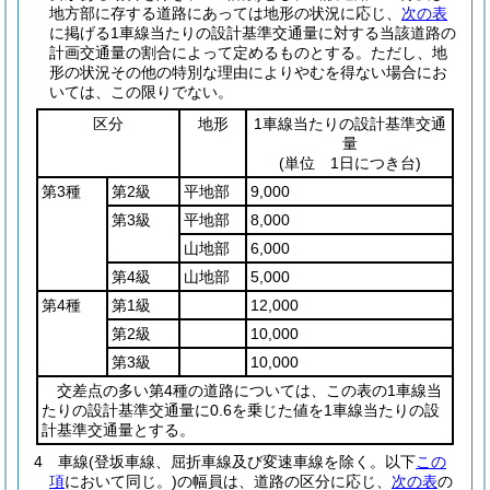
地方部に存する道路にあっては地形の状況に応じ、
次の表
に掲げる1車線当たりの設計基準交通量に対する当該道路の
計画交通量の割合によって定めるものとする。
ただし、地
形の状況その他の特別な理由によりやむを得ない場合にお
いては、この限りでない。
区分
地形
1車線当たりの設計基準交通
量
(単位 1日につき台)
第3種
第2級
平地部
9,000
第3級
平地部
8,000
山地部
6,000
第4級
山地部
5,000
第4種
第1級
12,000
第2級
10,000
第3級
10,000
交差点の多い第4種の道路については、この表の1車線当
たりの設計基準交通量に0.6を乗じた値を1車線当たりの設
計基準交通量とする。
4
車線
(登坂車線、屈折車線及び変速車線を除く。以下
この
項
において同じ。)
の幅員は、道路の区分に応じ、
次の表
の