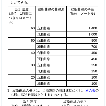
とができる。
設計速度
縦断曲線の曲線形
縦断曲線の半径
(単位 1時間に
(単位 メートル)
つきキロメート
ル)
60
凸形曲線
1,400
凹形曲線
1,000
50
凸形曲線
800
凹形曲線
700
40
凸形曲線
450
凹形曲線
450
30
凸形曲線
250
凹形曲線
250
20
凸形曲線
100
凹形曲線
100
3
縦断曲線の長さは、当該道路の設計速度に応じ、
次の表
の
右欄に掲げる値以上とするものとする。
設計速度
縦断曲線の長さ
(単位 1時間につきキロメ
(単位 メートル)