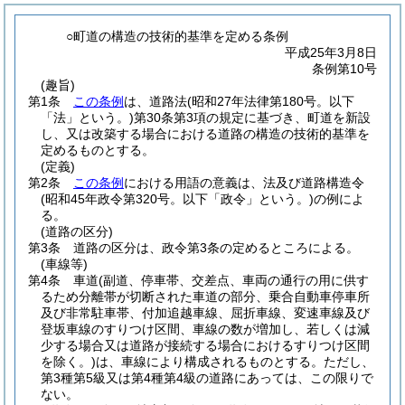
○町道の構造の技術的基準を定める条例
平成25年3月8日
条例第10号
(趣旨)
第1条
この条例
は、道路法
(昭和27年法律第180号。以下
「法」という。)
第30条第3項の規定に基づき、町道を新設
し、又は改築する場合における道路の構造の技術的基準を
定めるものとする。
(定義)
第2条
この条例
における用語の意義は、法及び道路構造令
(昭和45年政令第320号。以下「政令」という。)
の例によ
る。
(道路の区分)
第3条
道路の区分は、政令第3条の定めるところによる。
(車線等)
第4条
車道
(副道、停車帯、交差点、車両の通行の用に供す
るため分離帯が切断された車道の部分、乗合自動車停車所
及び非常駐車帯、付加追越車線、屈折車線、変速車線及び
登坂車線のすりつけ区間、車線の数が増加し、若しくは減
少する場合又は道路が接続する場合におけるすりつけ区間
を除く。)
は、車線により構成されるものとする。
ただし、
第3種第5級又は第4種第4級の道路にあっては、この限りで
ない。