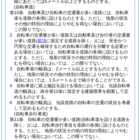
線にあたっては6メートル以上とするものとする。
(自転車道)
第10条
自動車及び自転車の交通量が多い道路には、自転車
道を道路の各側に設けるものとする。
ただし、地形の状況
その他の特別の理由によりやむを得ない場合においては、
この限りでない。
2
自転車の交通量が多い道路又は自動車及び歩行者の交通量
が多い道路
(
前項
に規定する道路を除く。)
には、安全かつ
円滑な交通を確保するため自転車の通行を分離する必要が
ある場合においては、自転車道を道路の各側に設けるもの
とする。
ただし、地形の状況その他の特別の理由によりや
むを得ない場合においては、この限りでない。
3
自転車道の幅員は、2メートル以上とするものとする。
た
だし、地形の状況その他の特別の理由によりやむを得ない
場合においては、1.5メートルまで縮小することができる。
4
自転車道に路上施設を設ける場合においては、当該自転車
道の幅員は、政令第12条に規定する建築限界を勘案して定
めるものとする。
5
自転車道の幅員は、当該道路の自転車の交通の状況を考慮
して定めるものとする。
(自転車歩行者道)
第11条
自転車の交通量が多い道路
(自転車道を設ける道路を
除く。)
には、自転車歩行者道を道路の各側に設けるものと
する。
ただし、地形の状況その他の特別の理由によりやむ
を得ない場合においては、この限りでない。