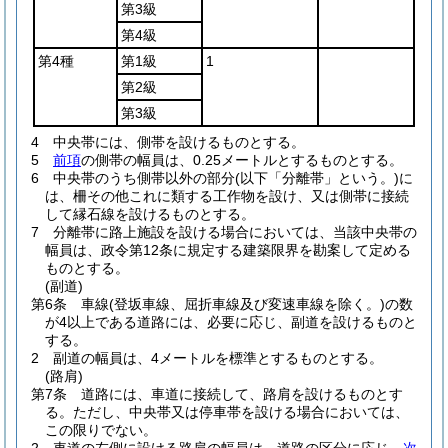
第3級
第4級
第4種
第1級
1
第2級
第3級
4
中央帯には、側帯を設けるものとする。
5
前項
の側帯の幅員は、0.25メートルとするものとする。
6
中央帯のうち側帯以外の部分
(以下「分離帯」という。)
に
は、柵その他これに類する工作物を設け、又は側帯に接続
して縁石線を設けるものとする。
7
分離帯に路上施設を設ける場合においては、当該中央帯の
幅員は、政令第12条に規定する建築限界を勘案して定める
ものとする。
(副道)
第6条
車線
(登坂車線、屈折車線及び変速車線を除く。)
の数
が4以上である道路には、必要に応じ、副道を設けるものと
する。
2
副道の幅員は、4メートルを標準とするものとする。
(路肩)
第7条
道路には、車道に接続して、路肩を設けるものとす
る。
ただし、中央帯又は停車帯を設ける場合においては、
この限りでない。