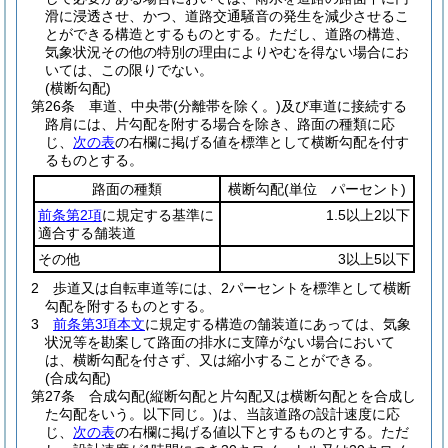
滑に浸透させ、かつ、道路交通騒音の発生を減少させるこ
とができる構造とするものとする。
ただし、道路の構造、
気象状況その他の特別の理由によりやむを得ない場合にお
いては、この限りでない。
(横断勾配)
第26条
車道、中央帯
(分離帯を除く。)
及び車道に接続する
路肩には、片勾配を附する場合を除き、路面の種類に応
じ、
次の表
の右欄に掲げる値を標準として横断勾配を付す
るものとする。
路面の種類
横断勾配
(単位 パーセント)
前条第2項
に規定する基準に
1.5以上2以下
適合する舗装道
その他
3以上5以下
2
歩道又は自転車道等には、2パーセントを標準として横断
勾配を附するものとする。
3
前条第3項本文
に規定する構造の舗装道にあっては、気象
状況等を勘案して路面の排水に支障がない場合において
は、横断勾配を付さず、又は縮小することができる。
(合成勾配)
第27条
合成勾配
(縦断勾配と片勾配又は横断勾配とを合成し
た勾配をいう。以下同じ。)
は、当該道路の設計速度に応
じ、
次の表
の右欄に掲げる値以下とするものとする。
ただ