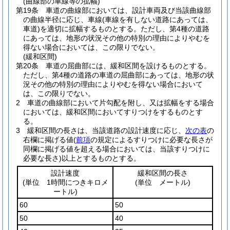
(曲線部の車線等の拡幅)
第19条
車道の曲線部においては、設計車両及び当該曲線部
の曲線半径に応じ、車線
(車線を有しない道路にあっては、
車道)
を適切に拡幅するものとする。
ただし、第4種の道路
にあっては、地形の状況その他の特別の理由によりやむを
得ない場合においては、この限りでない。
(緩和区間)
第20条
車道の屈曲部には、緩和区間を設けるものとする。
ただし、第4種の道路の車道の屈曲部にあっては、地形の状
況その他の特別の理由によりやむを得ない場合において
は、この限りでない。
2
車道の曲線部において片勾配を附し、又は拡幅をする場合
においては、緩和区間においてすりつけをするものとす
る。
3
緩和区間の長さは、当該道路の設計速度に応じ、
次の表
の
右欄に掲げる値
(
前項
の規定によるすりつけに必要な長さが
同欄に掲げる値を超える場合においては、当該すりつけに
必要な長さ)
以上とするものとする。
設計速度
緩和区間の長さ
(単位 1時間につきキロメ
(単位 メートル)
ートル)
60
50
50
40