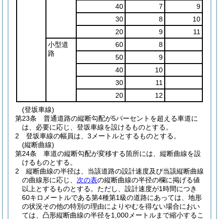
40
7
9
30
8
10
20
9
11
小型道
60
8
路
50
9
40
10
30
11
20
12
(登坂車線)
第23条
普通道路の縦断勾配が5パーセントを超える車道に
は、必要に応じ、登坂車線を設けるものとする。
2
登坂車線の幅員は、3メートルとするものとする。
(縦断曲線)
第24条
車道の縦断勾配が変移する箇所には、縦断曲線を設
けるものとする。
2
縦断曲線の半径は、当該道路の設計速度及び当該縦断曲線
の曲線形に応じ、
次の表
の縦断曲線の半径の欄に掲げる値
以上とするものとする。
ただし、設計速度が1時間につき
60キロメートルである第4種第1級の道路にあっては、地形
の状況その他の特別の理由によりやむを得ない場合におい
ては、凸形縦断曲線の半径を1,000メートルまで縮小するこ