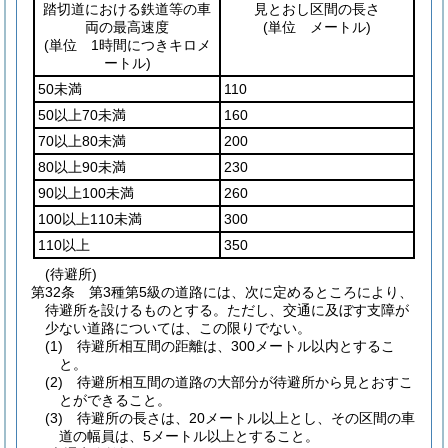
踏切道における鉄道等の車
見とおし区間の長さ
両の最高速度
(単位 メートル)
(単位 1時間につきキロメ
ートル)
50未満
110
50以上70未満
160
70以上80未満
200
80以上90未満
230
90以上100未満
260
100以上110未満
300
110以上
350
(待避所)
第32条
第3種第5級の道路には、次に定めるところにより、
待避所を設けるものとする。
ただし、交通に及ぼす支障が
少ない道路については、この限りでない。
(1)
待避所相互間の距離は、300メートル以内とするこ
と。
(2)
待避所相互間の道路の大部分が待避所から見とおすこ
とができること。
(3)
待避所の長さは、20メートル以上とし、その区間の車
道の幅員は、5メートル以上とすること。