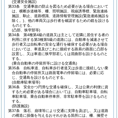
(交通安全施設)
第33条
交通事故の防止を図るため必要がある場合において
は、横断歩道橋等、柵、照明施設、視線誘導標、緊急連絡
施設、駒止、道路標識、道路情報管理施設
(緊急連絡施設を
除く。)
、他の車両又は歩行者を確認するための鏡を設ける
ものとする。
(凸部、狭窄部等)
第34条
第4種第4級の道路又は主として近隣に居住する者の
利用に供する第3種第5級の道路には、自動車を減速させて
歩行者又は自転車の安全な通行を確保する必要がある場合
においては、車道及びこれに接続する路肩の路面に凸部を
設置し、又は車道に狭窄部若しくは屈曲部を設けるものと
する。
(乗合自動車の停留所等に設ける交通島)
第35条
自転車道、自転車歩行者道又は歩道に接続しない乗
合自動車の停留所又は路面電車の停留場には、必要に応
じ、交通島を設けるものとする。
(自動車駐車場等)
第36条
安全かつ円滑な交通を確保し、又は公衆の利便に資
するため必要がある場合においては、自動車駐車場、自転
車駐車場、乗合自動車停車所、非常駐車帯を設けるものと
する。
(防護施設)
第37条
落石、崩壊等により交通に支障を及ぼし、又は道路
の構造に損傷を与えるおそれがある箇所には、柵、擁壁そ