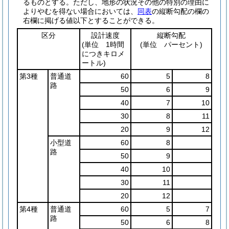
るものとする。
ただし、地形の状況その他の特別の理由に
よりやむを得ない場合においては、
同表
の縦断勾配の欄の
右欄に掲げる値以下とすることができる。
区分
設計速度
縦断勾配
(単位 1時間
(単位 パーセント)
につきキロメ
ートル)
第3種
普通道
60
5
8
路
50
6
9
40
7
10
30
8
11
20
9
12
小型道
60
8
路
50
9
40
10
30
11
20
12
第4種
普通道
60
5
7
路
50
6
8