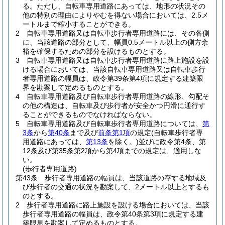
る。
ただし、自転車専用道路にあっては、地形の状況その
他の特別の理由によりやむを得ない場合においては、2.5メ
ートルまで縮小することができる。
2
自転車専用道路又は自転車歩行者専用道路には、その各側
に、当該道路の部分として、幅員0.5メートル以上の側方余
裕を確保するための部分を設けるものとする。
3
自転車専用道路又は自転車歩行者専用道路に路上施設を設
ける場合においては、当該自転車専用道路又は自転車歩行
者専用道路の幅員は、政令第39条第4項に規定する建築限
界を勘案して定めるものとする。
4
自転車専用道路及び自転車歩行者専用道路の線形、勾配そ
の他の構造は、自転車及び歩行者が安全かつ円滑に通行す
ることができるものでなければならない。
5
自転車専用道路及び自転車歩行者専用道路については、
第
3条
から
第40条
まで及び
前条第1項
の規定
(自転車歩行者専
用道路にあっては、
第13条
を除く。)
並びに政令第4条、第
12条及び第35条第2項から第4項までの規定は、適用しな
い。
(歩行者専用道路)
第43条
歩行者専用道路の幅員は、当該道路の存する地域及
び歩行者の交通の状況を勘案して、2メートル以上とするも
のとする。
2
歩行者専用道路に路上施設を設ける場合においては、当該
歩行者専用道路の幅員は、政令第40条第3項に規定する建
築限界を勘案して定めるものとする。