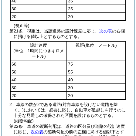
40
35
30
25
20
20
(視距等)
第21条
視距は、当該道路の設計速度に応じ、
次の表
の右欄
に掲げる値以上とするものとする。
設計速度
視距
(単位 メートル)
(単位 1時間につきキロメ
ートル)
60
75
50
55
40
40
30
30
20
20
2
車線の数が2である道路
(対向車線を設けない道路を除
く。)
においては、必要に応じ、自動車が追越しを行うのに
十分な見通しの確保された区間を設けるものとする。
(縦断勾配)
第22条
車道の縦断勾配は、道路の区分及び道路の設計速度
に応じ、
次の表
の縦断勾配の欄の左欄に掲げる値以下とす