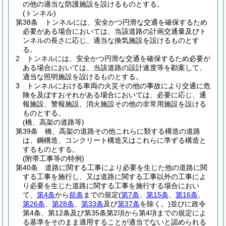
の他の適当な防護施設を設けるものとする。
(トンネル)
第38条
トンネルには、安全かつ円滑な交通を確保するため
必要がある場合においては、当該道路の計画交通量及びト
ンネルの長さに応じ、適当な換気施設を設けるものとす
る。
2
トンネルには、安全かつ円滑な交通を確保するため必要が
ある場合においては、当該道路の設計速度等を勘案して、
適当な照明施設を設けるものとする。
3
トンネルにおける車両の火災その他の事故により交通に危
険を及ぼすおそれがある場合においては、必要に応じ、通
報施設、警報施設、消火施設その他の非常用施設を設ける
ものとする。
(橋、高架の道路等)
第39条
橋、高架の道路その他これらに類する構造の道路
は、鋼構造、コンクリート構造又はこれらに準ずる構造と
するものとする。
(附帯工事等の特例)
第40条
道路に関する工事により必要を生じた他の道路に関
する工事を施行し、又は道路に関する工事以外の工事によ
り必要を生じた道路に関する工事を施行する場合におい
て、
第4条
から
前条
までの規定
(
第7条
、
第15条
、
第16条
、
第26条
、
第28条
、
第33条
及び
第37条
を除く。)
並びに政令
第4条、第12条及び第35条第2項から第4項までの規定によ
る基準をそのまま適用することが適当でないと認められる