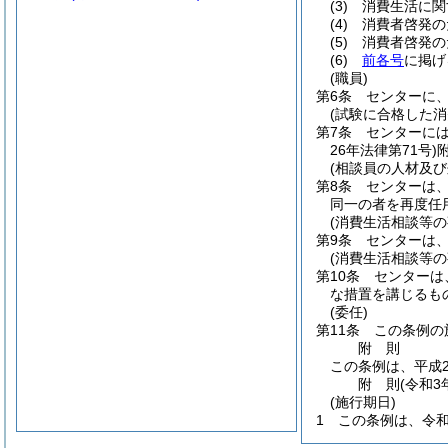
(3)
消費生活に関
(4)
消費者啓発の
(5)
消費者啓発の
(6)
前各号
に掲げ
(職員)
第6条
センターに
(試験に合格した消
第7条
センターには
26年法律第71号)
(相談員の人材及び
第8条
センターは
同一の者を再度任
(消費生活相談等
第9条
センターは
(消費生活相談等
第10条
センターは
な措置を講じるも
(委任)
第11条
この条例の
附
則
この条例は、平成2
附
則
(令和3
(施行期日)
1
この条例は、令和