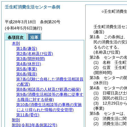
壬生町消費生活センター条例
○壬生町消費
平成28年3月18日 条例第20号
壬生町消費生活セン
(令和4年5月6日施行)
(趣旨)
第1条
この条例は
条項目次
沿革
民の消費生活の安
本則
るものとする。
第1条
(趣旨)
(名称及び位置)
第2条
(名称及び位置)
第2条
センターの
第3条
(開所時間)
(1)
名称 壬生町
第4条
(休所日)
(2)
位置 壬生町
第5条
(事業)
(開所時間)
第6条
(職員)
第3条
センターの開
第7条
(試験に合格した消費生活相談員
(休所日)
の配置)
第4条
センターの
第8条
(相談員の人材及び処遇の確保)
(1)
日曜日及び土
第9条
(消費生活相談等の事務に従事す
(2)
国民の祝日に
る職員に対する研修)
(3)
12月29日か
第10条
(消費生活相談等の事務の実施
(事業)
により得られた情報の安全管理)
第5条
センターは
第11条
(委任)
(1)
消費生活に関
附則
(2)
消費生活に関
附則
(令和3年条例第22号)