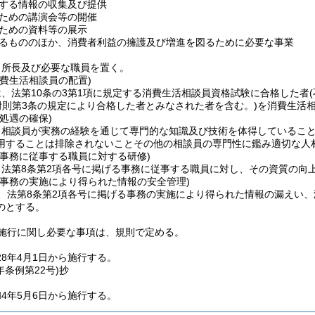
する情報の収集及び提供
ための講演会等の開催
ための資料等の展示
るもののほか、消費者利益の擁護及び増進を図るために必要な事業
、所長及び必要な職員を置く。
費生活相談員の配置)
、法第10条の3第1項に規定する消費生活相談員資格試験に合格した者
附則第3条の規定により合格した者とみなされた者を含む。)
を消費生活
処遇の確保)
、相談員が実務の経験を通じて専門的な知識及び技術を体得しているこ
用することは排除されないことその他の相談員の専門性に鑑み適切な人
の事務に従事する職員に対する研修)
、法第8条第2項各号に掲げる事務に従事する職員に対し、その資質の向
の事務の実施により得られた情報の安全管理)
、法第8条第2項各号に掲げる事務の実施により得られた情報の漏えい
のとする。
施行に関し必要な事項は、規則で定める。
8年4月1日から施行する。
年
条例第22号)
抄
4年5月6日から施行する。