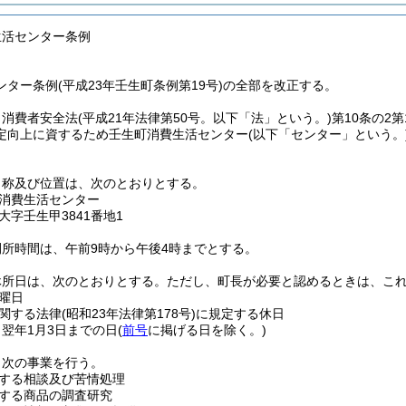
生活センター条例
ター条例(平成23年壬生町条例第19号)の全部を改正する。
、消費者安全法
(平成21年法律第50号。以下「法」という。)
第10条の2
定向上に資するため壬生町消費生活センター
(以下「センター」という。
名称及び位置は、次のとおりとする。
消費生活センター
大字壬生甲3841番地1
所時間は、午前9時から午後4時までとする。
休所日は、次のとおりとする。
ただし、町長が必要と認めるときは、こ
曜日
関する法律
(昭和23年法律第178号)
に規定する休日
ら翌年1月3日までの日
(
前号
に掲げる日を除く。)
、次の事業を行う。
する相談及び苦情処理
する商品の調査研究