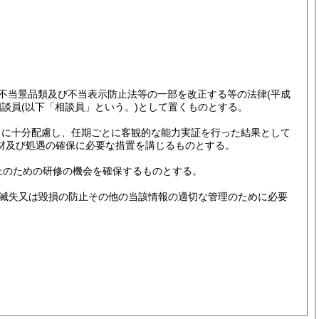
(不当景品類及び不当表示防止法等の一部を改正する等の法律
(平成
相談員
(以下「相談員」という。)
として置くものとする。
とに十分配慮し、任期ごとに客観的な能力実証を行った結果として
材及び処遇の確保に必要な措置を講じるものとする。
上のための研修の機会を確保するものとする。
、滅失又は毀損の防止その他の当該情報の適切な管理のために必要