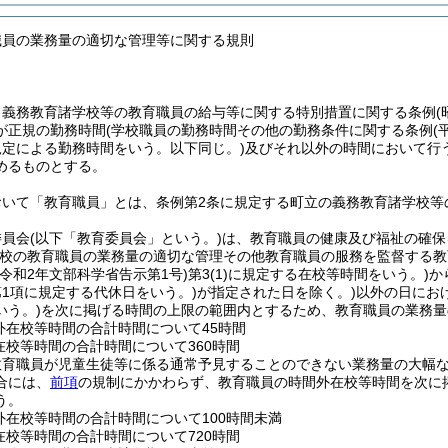
職員の業務量の適切な管理等に関する規則
、義務教育諸学校等の教育職員の給与等に関する特別措置に関する条例
が正規の勤務時間
(学校職員の勤務時間その他の勤務条件に関する条例
(
規定による勤務時間をいう。以下同じ。)
及びそれ以外の時間において行
めるものとする。
おいて「教育職員」とは、条例第2条に規定する町立の義務教育諸学校等
委員会
(以下「教育委員会」という。)
は、教育職員の健康及び福祉の確保
学校の教育職員の業務量の適切な管理その他教育職員の服務を監督する
(令和2年文部科学省告示第1号)
第3
(1)
に規定する在校等時間をいう。)
か
第1項に規定する代休日をいう。)
が指定された日を除く。)
以外の日にお
いう。)
を次に掲げる時間の上限の範囲内とするため、教育職員の業務量
外在校等時間の合計時間について45時間
在校等時間の合計時間について360時間
教育職員が児童生徒等に係る通常予見することのできない業務量の大幅
合には、
前項
の規制にかかわらず、教育職員の時間外在校等時間を次に
う。
外在校等時間の合計時間について100時間未満
在校等時間の合計時間について720時間