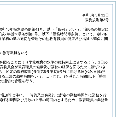
令和3年3月31日
教委規則第3号
(昭和46年栃木県条例第41号。以下「条例」という。)
第6条の規定に
平成7年栃木県条例第5号。以下「勤務時間等条例」という。)
第2条
う業務の量の適切な管理その他教育職員の健康及び福祉の確保に関
の教育職員をいう。
を図ることにより学校教育の水準の維持向上に資するよう、1日の
教育委員会が教育職員の健康及び福祉の確保を図るために講ずべき
ら、所定の勤務時間
(条例第5条第1項各号に掲げる日
(代休日
(勤務
ける正規の勤務時間をいう。以下同じ。)
を減じた時間
(以下「時間
の適切な管理を行う。
な増加等に伴い、一時的又は突発的に所定の勤務時間外に業務を行
掲げる時間及び月数の上限の範囲内とするため、教育職員の業務量