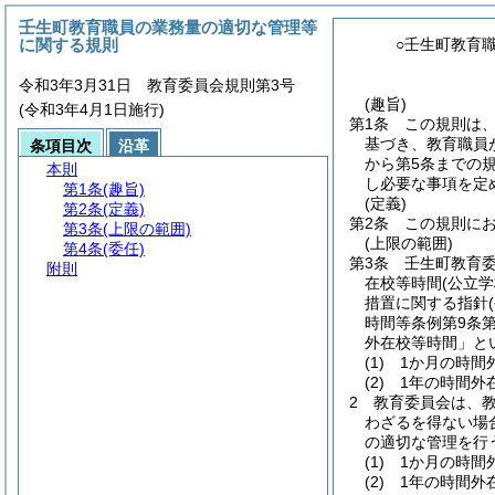
壬生町教育職員の業務量の適切な管理等
に関する規則
○壬生町教育
令和3年3月31日 教育委員会規則第3号
(趣旨)
(令和3年4月1日施行)
第1条
この規則は
基づき、教育職員
条項目次
沿革
から第5条までの
本則
し必要な事項を定
第1条
(趣旨)
(定義)
第2条
(定義)
第2条
この規則に
第3条
(上限の範囲)
(上限の範囲)
第4条
(委任)
第3条
壬生町教育
附則
在校等時間
(公立
措置に関する指針
時間等条例第9条
外在校等時間」と
(1)
1か月の時間
(2)
1年の時間外
2
教育委員会は、
わざるを得ない場
の適切な管理を行
(1)
1か月の時間
(2)
1年の時間外