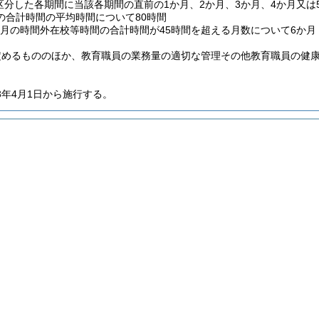
区分した各期間に当該各期間の直前の1か月、2か月、3か月、4か月又
の合計時間の平均時間について80時間
か月の時間外在校等時間の合計時間が45時間を超える月数について6か月
定めるもののほか、教育職員の業務量の適切な管理その他教育職員の健
3年4月1日から施行する。