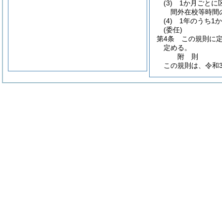
(3)
1か月ごとに
間外在校等時間
(4)
1年のうち1
(委任)
第4条
この規則に
定める。
附
則
この規則は、令和