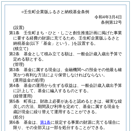
○壬生町企業版ふるさと納税基金条例
令和4年3月4日
条例第12号
(設置)
第1条
壬生町まち・ひと・しごと創生推進計画に掲げた事業
に要する経費の財源に充てるため、壬生町企業版ふるさと
納税基金
(以下「基金」という。)
を設置する。
(積立て)
第2条
基金として積み立てる額は、一般会計歳入歳出予算で
定める額とする。
(管理)
第3条
基金に属する現金は、金融機関への預金その他最も確
実かつ有利な方法により保管しなければならない。
(運用益金の処理)
第4条
基金の運用から生ずる収益は、一般会計歳入歳出予算
に計上して、基金に編入するものとする。
(繰替運用)
第5条
町長は、財政上必要があると認めるときは、確実な繰
戻しの方法、期間及び利率を定めて、基金に属する現金を
歳計現金に繰り替えて運用することができる。
(処分)
第6条
基金は、
第1条
に規定する事業の財源に充てる場合に
限り、その全部又は一部を処分することができる。