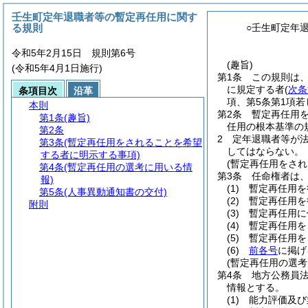
壬生町定年退職者等の暫定再任用に関す
る規則
○壬生町定年
令和5年2月15日 規則第6号
(趣旨)
(令和5年4月1日施行)
第1条
この規則は
に規定する者
(
次条
条項目次
沿革
項、第5条第1項
本則
第2条
暫定再任用
第1条
(趣旨)
任用の根本基準の
第2条
2
定年退職者等が法
第3条
(暫定再任用をされることを希望
してはならない。
する者に明示する事項)
(暫定再任用をさ
第4条
(暫定再任用の選考に用いる情
第3条
任命権者は
報)
(1)
暫定再任用を
第5条
(人事異動通知書の交付)
(2)
暫定再任用を
附則
(3)
暫定再任用に
(4)
暫定再任用を
(5)
暫定再任用を
(6)
前各号
に掲げ
(暫定再任用の選考
第4条
地方公務員
情報とする。
(1)
能力評価及び