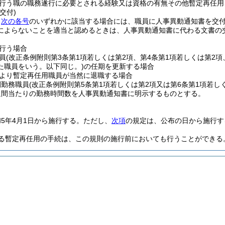
行う職の職務遂行に必要とされる経験又は資格の有無その他暫定再任用
交付)
、
次の各号
のいずれかに該当する場合には、職員に人事異動通知書を交
によらないことを適当と認めるときは、人事異動通知書に代わる文書の
行う場合
員
(改正条例附則第3条第1項若しくは第2項、第4条第1項若しくは第2項
た職員をいう。以下同じ。)
の任期を更新する場合
より暫定再任用職員が当然に退職する場合
間勤務職員
(改正条例附則第5条第1項若しくは第2項又は第6条第1項若し
週間当たりの勤務時間数を人事異動通知書に明示するものとする。
5年4月1日から施行する。
ただし、
次項
の規定は、公布の日から施行す
る暫定再任用の手続は、この規則の施行前においても行うことができる