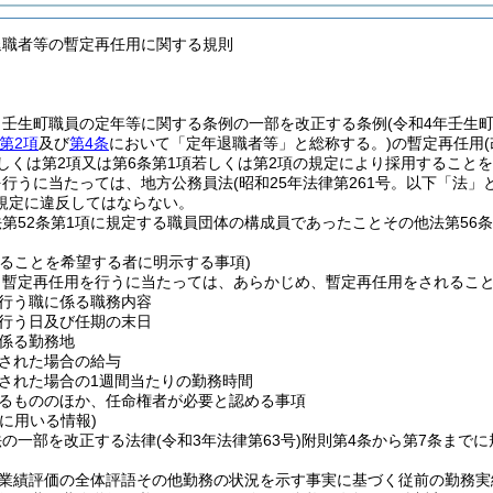
退職者等の暫定再任用に関する規則
、壬生町職員の定年等に関する条例の一部を改正する条例
(令和4年壬生
第2項
及び
第4条
において「定年退職者等」と総称する。)
の暫定再任用
若しくは第2項又は第6条第1項若しくは第2項の規定により採用することを
を行うに当たっては、地方公務員法
(昭和25年法律第261号。以下「法」
規定に違反してはならない。
第52条第1項に規定する職員団体の構成員であったことその他法第56
れることを希望する者に明示する事項)
、暫定再任用を行うに当たっては、あらかじめ、暫定再任用をされるこ
行う職に係る職務内容
行う日及び任期の末日
係る勤務地
された場合の給与
された場合の1週間当たりの勤務時間
るもののほか、任命権者が必要と認める事項
に用いる情報)
法の一部を改正する法律
(令和3年法律第63号)
附則第4条から第7条まで
業績評価の全体評語その他勤務の状況を示す事実に基づく従前の勤務実