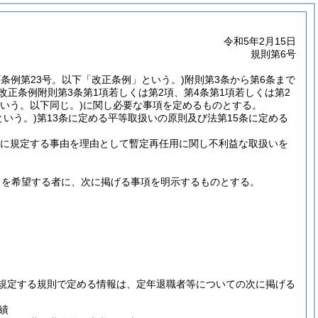
令和5年2月15日
規則第6号
町条例第23号。以下「改正条例」という。)
附則第3条から第6条まで
(改正条例附則第3条第1項若しくは第2項、第4条第1項若しくは第2
いう。以下同じ。)
に関し必要な事項を定めるものとする。
という。)
第13条に定める平等取扱いの原則及び法第15条に定める
条に規定する事由を理由として暫定再任用に関し不利益な取扱いを
とを希望する者に、次に掲げる事項を明示するものとする。
に規定する規則で定める情報は、定年退職者等についての次に掲げる
績