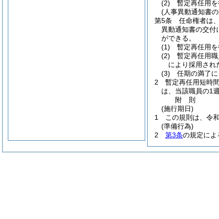
(2)
暫定再任用を
(人事異動通知書の
第5条
任命権者は
異動通知書の交付
ができる。
(1)
暫定再任用を
(2)
暫定再任用職
により採用され
(3)
任期の満了に
2
暫定再任用短時
は、当該職員の1
附
則
(施行期日)
1
この規則は、令和
(準備行為)
2
第3条
の規定によ