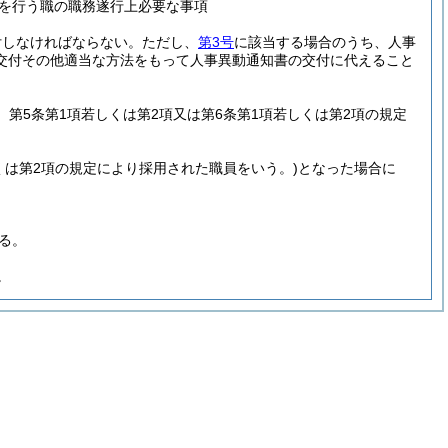
を行う職の職務遂行上必要な事項
付しなければならない。
ただし、
第3号
に該当する場合のうち、人事
交付その他適当な方法をもって人事異動通知書の交付に代えること
、第5条第1項若しくは第2項又は第6条第1項若しくは第2項の規定
くは第2項の規定により採用された職員をいう。)
となった場合に
る。
。