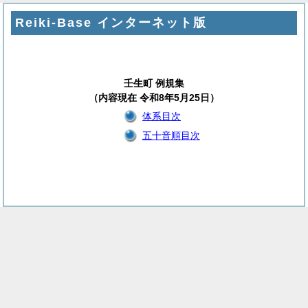
Reiki-Base インターネット版
壬生町 例規集
（内容現在 令和8年5月25日）
体系目次
五十音順目次