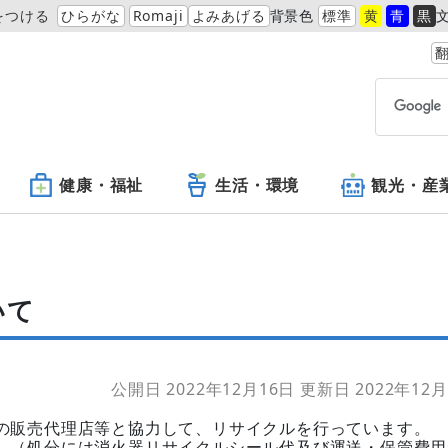
をつける
ひらがな
Romaji
よみあげる
背景色
標準
黄
青
黒
翻
健康・福祉
生活・環境
観光・産
いて
公開日 2022年12月16日
更新日 2022年12月
の販売代理店等と協力して、リサイクルを行っています。
。（処分には消火器リサイクルシール代及び運送・保管費用