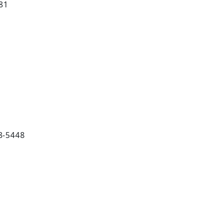
81
5448
1