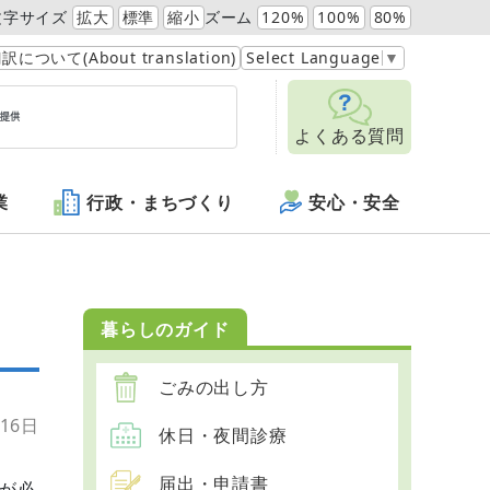
文字サイズ
拡大
標準
縮小
ズーム
120%
100%
80%
訳について(About translation)
Select Language
▼
よくある質問
業
行政・まちづくり
安心・安全
暮らしのガイド
ごみの出し方
16日
休日・夜間診療
届出・申請書
が必