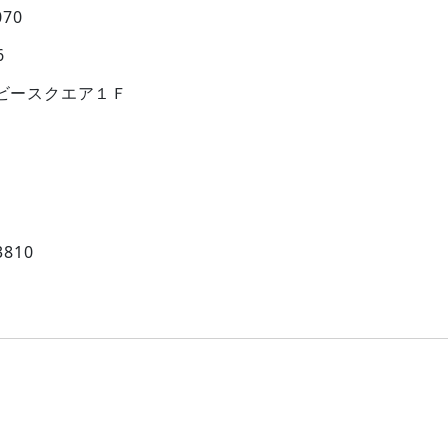
70
6
・ビースクエア１Ｆ
810