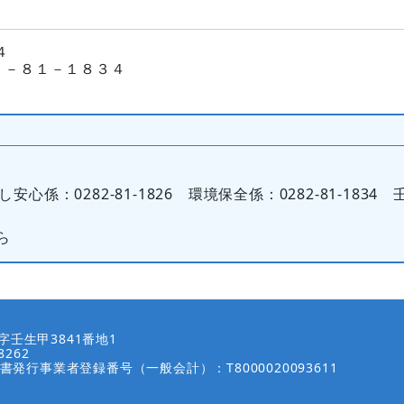
４
２－８１－１８３４
安心係：0282-81-1826 環境保全係：0282-81-1834 
ら
壬生甲3841番地1
8262
書発行事業者登録番号（一般会計）：T8000020093611