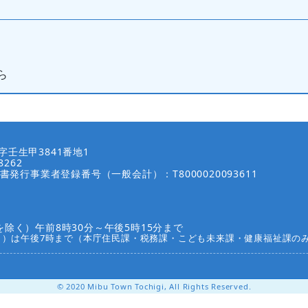
ら
壬生甲3841番地1
8262
書発行事業者登録番号（一般会計）：T8000020093611
除く）午前8時30分～午後5時15分まで
く）は午後7時まで（本庁住民課・税務課・こども未来課・健康福祉課の
© 2020 Mibu Town Tochigi, All Rights Reserved.