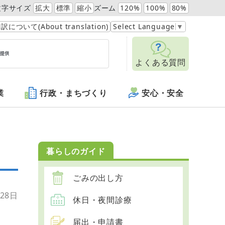
文字サイズ
拡大
標準
縮小
ズーム
120%
100%
80%
訳について(About translation)
Select Language
▼
よくある質問
業
行政・まちづくり
安心・安全
暮らしのガイド
ごみの出し方
28日
休日・夜間診療
届出・申請書