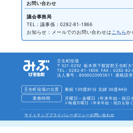
お問い合わせ
議会事務局
TEL
：議事係：0282-81-1866
お知らせ
：メールでのお問い合わせは
こちら
か
壬生町役場
〒321-0292
栃木県下都賀郡壬生町大字
TEL：0282-81-1806
FAX：0282-82-
法人番号：8000020093611
適格請求
壬生町役場の位置
東経 139度81分 北緯 36度44分
業務時間
月曜日～金曜日（年末年始・祝日を
※毎週月曜日（年末年始・祝日を除
サイトマップ
プライバシーポリシー
お問い合わせ