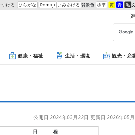
をつける
ひらがな
Romaji
よみあげる
背景色
標準
黄
青
黒
翻
健康・福祉
生活・環境
観光・産
公開日 2024年03月22日
更新日 2026年05月
日 程