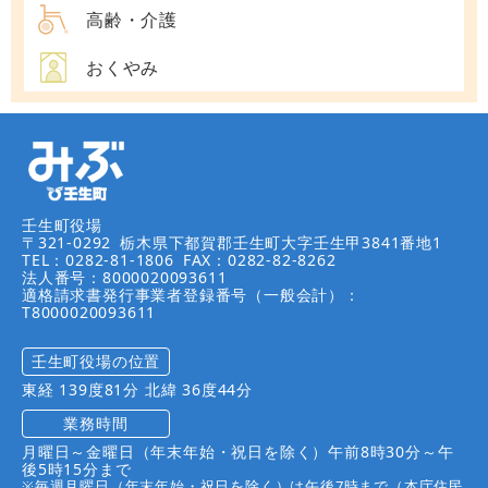
高齢・介護
おくやみ
壬生町役場
〒321-0292
栃木県下都賀郡壬生町大字壬生甲3841番地1
TEL：0282-81-1806
FAX：0282-82-8262
法人番号：8000020093611
適格請求書発行事業者登録番号（一般会計）：
T8000020093611
壬生町役場の位置
東経 139度81分 北緯 36度44分
業務時間
月曜日～金曜日（年末年始・祝日を除く）午前8時30分～午
後5時15分まで
※毎週月曜日（年末年始・祝日を除く）は午後7時まで（本庁住民