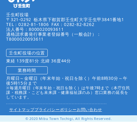
壬生町役場
〒321-0292
栃木県下都賀郡壬生町大字壬生甲3841番地1
TEL：0282-81-1806
FAX：0282-82-8262
法人番号：8000020093611
適格請求書発行事業者登録番号（一般会計）：
T8000020093611
壬生町役場の位置
東経 139度81分 北緯 36度44分
業務時間
月曜日～金曜日（年末年始・祝日を除く）午前8時30分～午
後5時15分まで
※毎週月曜日（年末年始・祝日を除く）は午後7時まで（本庁住民
課・税務課・こども未来課・健康福祉課のみ）窓口業務の延長を
しています。
サイトマップ
プライバシーポリシー
お問い合わせ
© 2020 Mibu Town Tochigi, All Rights Reserved.