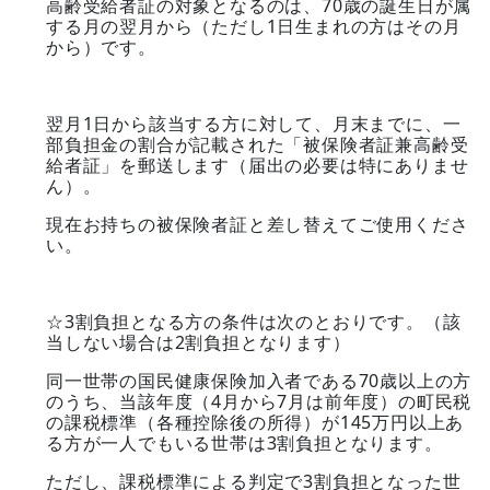
高齢受給者証の対象となるのは、70歳の誕生日が属
する月の翌月から（ただし1日生まれの方はその月
から）です。
翌月1日から該当する方に対して、月末までに、一
部負担金の割合が記載された「被保険者証兼高齢受
給者証」を郵送します（届出の必要は特にありませ
ん）。
現在お持ちの被保険者証と差し替えてご使用くださ
い。
☆3割負担となる方の条件は次のとおりです。（該
当しない場合は2割負担となります）
同一世帯の国民健康保険加入者である70歳以上の方
のうち、当該年度（4月から7月は前年度）の町民税
の課税標準（各種控除後の所得）が145万円以上あ
る方が一人でもいる世帯は3割負担となります。
ただし、課税標準による判定で3割負担となった世