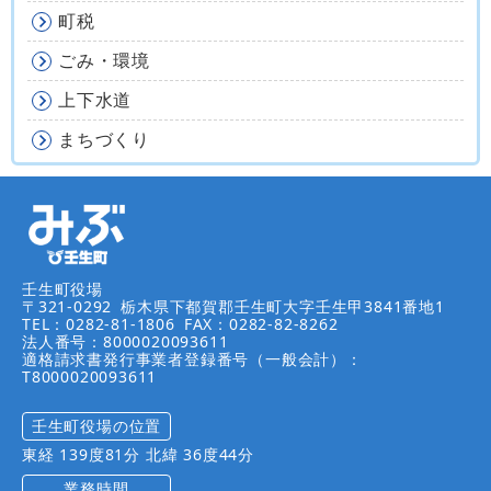
町税
ごみ・環境
上下水道
まちづくり
壬生町役場
〒321-0292
栃木県下都賀郡壬生町大字壬生甲3841番地1
TEL：0282-81-1806
FAX：0282-82-8262
法人番号：8000020093611
適格請求書発行事業者登録番号（一般会計）：
T8000020093611
壬生町役場の位置
東経 139度81分 北緯 36度44分
業務時間