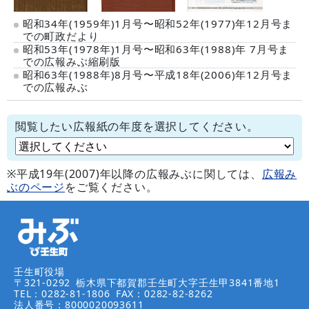
昭和34年(1959年)1月号〜昭和52年(1977)年12月号ま
での町政だより
昭和53年(1978年)1月号〜昭和63年(1988)年 7月号ま
での広報みぶ縮刷版
昭和63年(1988年)8月号〜平成18年(2006)年12月号ま
での広報みぶ
閲覧したい広報紙の年度を選択してください。
※平成19年(2007)年以降の広報みぶに関しては、
広報み
ぶのページ
をご覧ください。
壬生町役場
〒321-0292
栃木県下都賀郡壬生町大字壬生甲3841番地1
TEL：0282-81-1806
FAX：0282-82-8262
法人番号：8000020093611