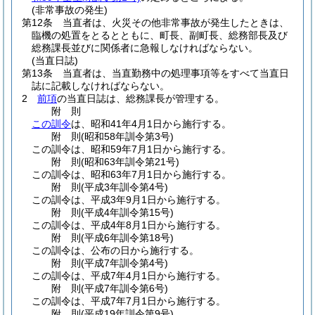
(非常事故の発生)
第12条
当直者は、火災その他非常事故が発生したときは、
臨機の処置をとるとともに、町長、副町長、総務部長及び
総務課長並びに関係者に急報しなければならない。
(当直日誌)
第13条
当直者は、当直勤務中の処理事項等をすべて当直日
誌に記載しなければならない。
2
前項
の当直日誌は、総務課長が管理する。
附
則
この訓令
は、昭和41年4月1日から施行する。
附
則
(昭和58年
訓令第3号)
この訓令は、昭和59年7月1日から施行する。
附
則
(昭和63年
訓令第21号)
この訓令は、昭和63年7月1日から施行する。
附
則
(平成3年
訓令第4号)
この訓令は、平成3年9月1日から施行する。
附
則
(平成4年
訓令第15号)
この訓令は、平成4年8月1日から施行する。
附
則
(平成6年
訓令第18号)
この訓令は、公布の日から施行する。
附
則
(平成7年
訓令第4号)
この訓令は、平成7年4月1日から施行する。
附
則
(平成7年
訓令第6号)
この訓令は、平成7年7月1日から施行する。
附
則
(平成19年
訓令第9号)