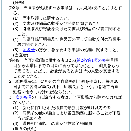
(任務)
第3条
当直者が処理すべき事項は、おおむね次のとおりとす
る。
(1)
庁中取締りに関すること。
(2)
文書及び物品の収受及び発送に関すること。
(3)
引継ぎ及び寄託を受けた文書及び物品の保管に関する
こと。
(4)
印鑑登録証明書及び住民票の写し等自動交付の取扱事
務に関すること。
(5)
前各号
のほか、急を要する事務の処理に関すること。
(当直者)
第4条
当直の勤務に服する者は2人
(
第2条第1項の表
中月曜
日から金曜日までの日直にあっては1人)
とし、職員をもっ
て充てる。
ただし、必要があるときはその人数を変更する
ことができる。
2
総務課長は、翌月分の当直勤務割当表を作成し、毎月20
日までに各課室局長
(以下「所属長」という。)
を経て当直
勤務を命令しなければならない。
3
次の各号
の一に該当する者は、当直勤務から除かなければ
ならない。
(1)
新たに採用された職員で勤務月数が6月以内の者
(2)
病気その他の理由により当直勤務に服することが不適
当と認める者
(3)
課長相当職以上の者及び技能労務職員
(当直の代勤)