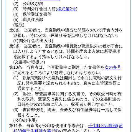
(2)
公印及び鍵
(3)
時間外庁舎出入簿
(
様式第2号
)
(4)
保管受託文書等
(5)
職員住所録
(巡視)
第8条
当直者は、当直勤務中適当な間隔をおいて庁舎内外を
巡視し、特に火気、戸締り等を点検しなければならない。
(時間外庁舎の出入り)
第9条
当直者は、当直勤務中職員及び職員以外の者が庁舎に
出入りしようとするときは、時間外庁舎出入簿に所要事項
を記載するよう指示しなければならない。
(文書等の取扱い)
第10条
当直者は、当直勤務中に到達した文書等を
次の各号
に定めるところにより処理しなければならない。
(1)
親展電報以外の電報は開封して余白に電報の訳文を付
記し緊急重要と認められるものは、直ちに主管課室長に
通知すること。
(2)
訴訟、審査請求等に関する文書で、その収受日時が権
利の取得、変更又は喪失に係るものは、その文書到達の
日時を封皮の余白に記入し、収受者が押印すること。
(3)
書留郵便物、現金、金券及び有価証券等は一括して保
管すること。
(公印の使用)
第11条
当直者が公印を使用する場合は、
壬生町公印規程
(昭
和39年壬生町訓令第1号)
の定めるところによる。