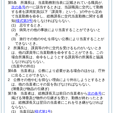
第5条
所属長は、当直勤務割当表に記載されている職員が、
次の各号
の一に該当するときは、当該職員に交代して勤務
する者を課局室員
(以下「課員等」という。)
の中から定め
て当直勤務を命令し、総務課長に交代当直勤務に関する通
知
(
様式第3号
)
をしなければならない。
(1)
忌引するとき。
(2)
病気その他の事故により当直することができないと
き。
(3)
旅行その他のやむを得ない公務により当直することが
できないとき。
2
所属長は、課員等の中に交代を受けるものがいないとき
は、他の課員等に当直勤務を命令することができる。
この
場合所属長は、命令をしようとする課員等の所属長と協議
しなければならない。
(当直中の外出)
第6条
当直者は、公務により必要がある場合のほかは、庁外
に出ることができない。
2
公務その他やむを得ない理由により外出しようとするとき
は、他の当直者にその旨を告げなければならない。
(簿冊及び物品の引継ぎ)
第7条
当直者は、総務課長又は前日の当直者から
次の各号
に
掲げる簿冊及び物件の引継ぎを受け、勤務が終わったとき
は、総務課長又は翌日の当直者にこれを引き継がなければ
ならない。
(1)
当直日誌
(
様式第1号
)