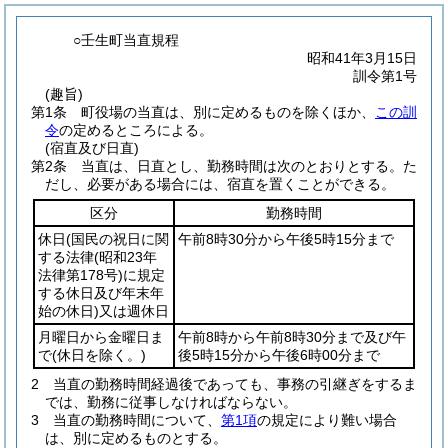
○壬生町当直規程
昭和41年3月15日
訓令第1号
(趣旨)
第1条
町役場の当直は、別に定めるものを除くほか、
この訓
令
の定めるところによる。
(宿直及び日直)
第2条
当直は、日直とし、勤務時間は次のとおりとする。
た
だし、必要がある場合には、宿直を置くことができる。
区分
勤務時間
休日
(国民の祝日に関
午前8時30分から午後5時15分まで
する法律
(昭和23年
法律第178号)
に規定
する休日及び年末年
始の休日)
又は週休日
月曜日から金曜日ま
午前8時から午前8時30分まで及び午
で
(休日を除く。)
後5時15分から午後6時00分まで
2
当直の勤務時間経過後であっても、事務の引継ぎをするま
では、勤務に従事しなければならない。
3
当直の勤務時間について、
第1項
の規定により難い場合
は、別に定めるものとする。