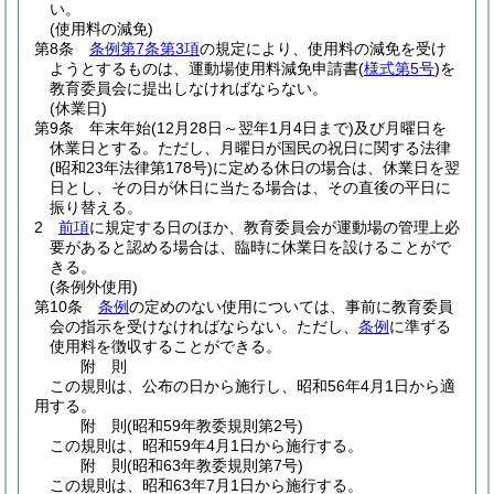
い。
(使用料の減免)
第8条
条例第7条第3項
の規定により、使用料の減免を受け
ようとするものは、運動場使用料減免申請書
(
様式第5号
)
を
教育委員会に提出しなければならない。
(休業日)
第9条
年末年始
(12月28日～翌年1月4日まで)
及び月曜日を
休業日とする。
ただし、月曜日が国民の祝日に関する法律
(昭和23年法律第178号)
に定める休日の場合は、休業日を翌
日とし、その日が休日に当たる場合は、その直後の平日に
振り替える。
2
前項
に規定する日のほか、教育委員会が運動場の管理上必
要があると認める場合は、臨時に休業日を設けることがで
きる。
(条例外使用)
第10条
条例
の定めのない使用については、事前に教育委員
会の指示を受けなければならない。
ただし、
条例
に準ずる
使用料を徴収することができる。
附
則
この規則は、公布の日から施行し、昭和56年4月1日から適
用する。
附
則
(昭和59年
教委規則第2号)
この規則は、昭和59年4月1日から施行する。
附
則
(昭和63年
教委規則第7号)
この規則は、昭和63年7月1日から施行する。