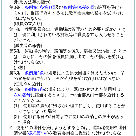
(利用方法等の指示)
第3条
条例第3条第1項
及び
条例第4条第2項
の許可を受けた
ものは、当該行為をする前に教育委員会の指示を受けなけ
ればならない。
(職員の立入り)
第4条
教育委員会は、運動場の管理のため必要と認めたとき
は、現に利用されている施設等に職員を立ち入らせること
ができる。
(滅失等の報告)
第5条
運動場の施設、設備等を滅失、破損又は汚損したとき
は、直ちに、その旨を係員に届け出て、その指示を受けな
ければならない。
(点検)
第6条
条例第6条
の規定による原状回復を終えたものは、そ
の旨を係員に告げて、その点検を受けなければならない。
(使用料の還付)
第7条
条例第7条
の規定により、既に納付された使用料は、
次の各号
に該当するときは、その全部又は一部を還付する
ことができる。
(1)
使用者の責めに帰さない理由により、使用することが
できなくなった場合
(2)
使用する日の7日前までに使用の取消しの届出があっ
た場合
2
使用料の還付を受けようとするものは、運動場使用料還付
請求書
(
様式第4号
)
を教育委員会に提出しなければならな