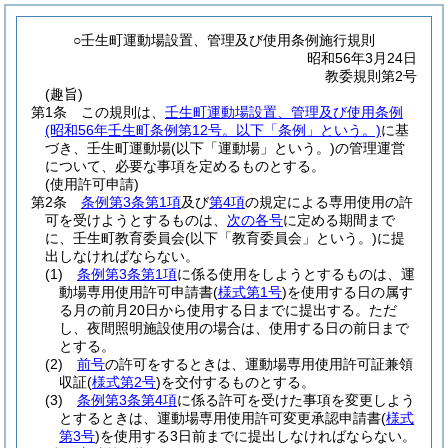
○壬生町運動場設置、管理及び使用条例施行規則
昭和56年3月24日
教委規則第2号
(趣旨)
第1条
この規則は、
壬生町運動場設置、管理及び使用条例
(昭和56年壬生町条例第12号。以下「条例」という。)
に基
づき、壬生町運動場
(以下「運動場」という。)
の管理運営
について、必要な事項を定めるものとする。
(使用許可申請)
第2条
条例第3条第1項
及び
第4項
の規定による専用使用の許
可を受けようとするものは、
次の各号
に定める期間まで
に、壬生町教育委員会
(以下「教育委員会」という。)
に提
出しなければならない。
(1)
条例第3条第1項
に係る使用をしようとするものは、運
動場専用使用許可申請書
(
様式第1号
)
を使用する日の属す
る月の前月20日から使用する日までに提出する。
ただ
し、夜間照明施設使用の場合は、使用する日の前日まで
とする。
(2)
前号
の許可をするときは、運動場専用使用許可証兼領
収証
(
様式第2号
)
を交付するものとする。
(3)
条例第3条第4項
に係る許可を受けた事項を変更しよう
とするときは、運動場専用使用許可変更承認申請書
(
様式
第3号
)
を使用する3日前までに提出しなければならない。