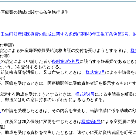
婦医療費の助成に関する条例施行規則
、
壬生町妊産婦医療費の助成に関する条例
(昭和48年壬生町条例第6号。
付申請)
規定による妊産婦医療費受給資格者証の交付を受けようとする者は、
様
付等)
条
の規定により申請した者が
条例第3条各号
に該当する妊産婦であるとき
という。)
を交付するものとする。
受給資格者証を汚損し、又は亡失したときは、
様式第3号
による申請書を
示)
が、医療を受けるときは、医療機関等に受給資格者証を提示するものと
規定する助成を受けようとするときは、
様式第4号
による申請書を町長
は、郵送又は町の窓口持参のいずれかによるものとする。
条
の申請を受理したときは、その内容を審査し、当該申請に係る助成の
は、住所又は加入保険に変更を生じたときは
様式第5号
による変更届に受
還)
が、助成を受ける資格を喪失したときは、速やかに受給資格者証を町長