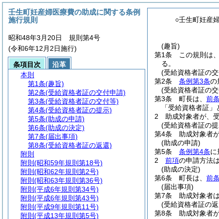
壬生町妊産婦医療費の助成に関する条例
施行規則
○壬生町妊産
昭和48年3月20日 規則第4号
(趣旨)
(令和6年12月2日施行)
第1条
この規則は
る。
条項目次
沿革
(受給資格者証の交
本則
第2条
条例第3条
の
第1条
(趣旨)
(受給資格者証の交
第2条
(受給資格者証の交付申請)
第3条
町長は、
前
第3条
(受給資格者証の交付等)
「受給資格者証」
第4条
(受給資格者証の提示)
2
助成対象者が、
第5条
(助成の申請)
(受給資格者証の提
第6条
(助成の決定)
第4条
助成対象者
第7条
(届出事項)
(助成の申請)
第8条
(受給資格者証の返還)
第5条
条例第4条
に
附則
2
前項
の申請方法
附則
(昭和59年規則第18号)
(助成の決定)
附則
(昭和62年規則第2号)
第6条
町長は、
前
附則
(昭和63年規則第36号)
(届出事項)
附則
(平成6年規則第34号)
第7条
助成対象者
附則
(平成6年規則第43号)
(受給資格者証の返
附則
(平成9年規則第11号)
第8条
助成対象者
附則
(平成13年規則第5号)