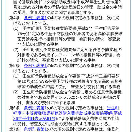
国民健康保険ドック検診助成要綱
(平成26年壬生町告示第2
号)
に定める対象者の予防検診受診日の管理、助成金の申請
の受理、審査及び支給に関する事務とする。
第4条
条例別表第1
の4の項の規則で定める事務は、次に掲
げるとおりとする。
(1)
壬生町個別予防接種実施要領
(平成24年壬生町告示第
75号)
に定める任意予防接種の対象者である高齢者肺炎球
菌受診券発行の接種日等の管理、委託料の請求、審査及
び支払いに関する事務
(2)
壬生町個別予防接種実施要領に定める任意予防接種の
対象者である幼児インフルエンザの接種日等の管理、委
託料の請求、審査及び支払いに関する事務
第5条
条例別表第1
の5の項の規則で定める事務は、次に掲
げるとおりとする。
(1)
壬生町予防接種助成金交付要領
(平成24年壬生町要領
第10号)
に定める任意予防接種の対象者である高齢者肺炎
球菌の助成金の申請の受付、審査及び交付に関する事務
(2)
壬生町予防接種助成金交付要領に定める任意予防接種
の対象者である幼児インフルエンザの助成金の申請の受
付、審査及び交付に関する事務
第6条
条例別表第1
の6の項の規則で定める事務は、
壬生町
軽度・中等度難聴児補聴器購入費等助成事業実施要綱
(平成
26年壬生町告示第61号)
による補聴器購入費等助成の申請
の受付、審査及び助成金の支給に関する事務とする。
第7条
条例別表第1
の7の項の規則で定める事務は、住登外