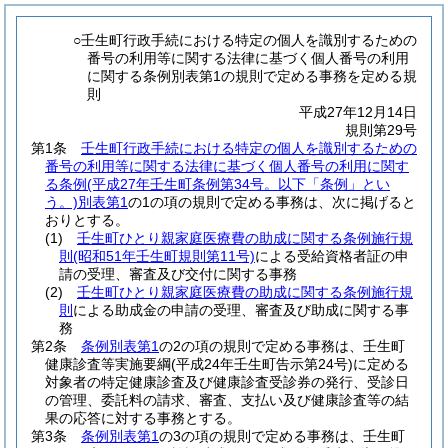
○壬生町行政手続における特定の個人を識別するための
番号の利用等に関する法律に基づく個人番号の利用
に関する条例別表第1の規則で定める事務を定める規
則
平成27年12月14日
規則第29号
第1条
壬生町行政手続における特定の個人を識別するための
番号の利用等に関する法律に基づく個人番号の利用に関す
る条例
(平成27年壬生町条例第34号。以下「条例」とい
う。)
別表第1
の1の項の規則で定める事務は、次に掲げると
おりとする。
(1)
壬生町ひとり親家庭医療費の助成に関する条例施行規
則
(昭和51年壬生町規則第11号)
による受給資格者証の申
請の受理、審査及び交付に関する事務
(2)
壬生町ひとり親家庭医療費の助成に関する条例施行規
則
による助成金の申請の受理、審査及び助成に関する事
務
第2条
条例別表第1
の2の項の規則で定める事務は、壬生町
健康診査等実施要綱
(平成24年壬生町告示第24号)
に定める
対象者の特定健康診査及び健康診査受診券の発行、受診日
の管理、委託料の請求、審査、支払い及び健康診査等の結
果の応答に対する事務とする。
第3条
条例別表第1
の3の項の規則で定める事務は、壬生町