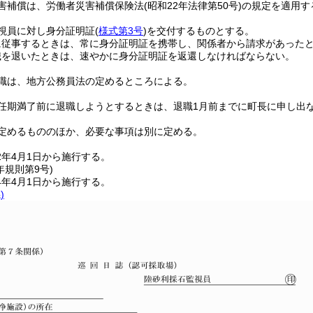
害補償は、労働者災害補償保険法
(昭和22年法律第50号)
の規定を適用す
視員に対し身分証明証
(
様式第3号
)
を交付するものとする。
に従事するときは、常に身分証明証を携帯し、関係者から請求があった
職を退いたときは、速やかに身分証明証を返還しなければならない。
職は、地方公務員法の定めるところによる。
任期満了前に退職しようとするときは、退職1月前までに町長に申し出
定めるもののほか、必要な事項は別に定める。
2年4月1日から施行する。
年
規則第9号)
4年4月1日から施行する。
)