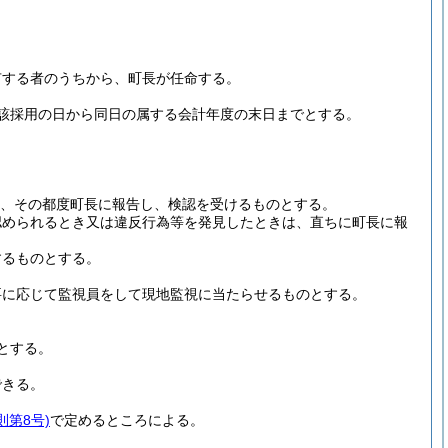
有する者のうちから、町長が任命する。
該採用の日から同日の属する会計年度の末日までとする。
、その都度町長に報告し、検認を受けるものとする。
認められるとき又は違反行為等を発見したときは、直ちに町長に報
するものとする。
要に応じて監視員をして現地監視に当たらせるものとする。
とする。
できる。
則第8号)
で定めるところによる。