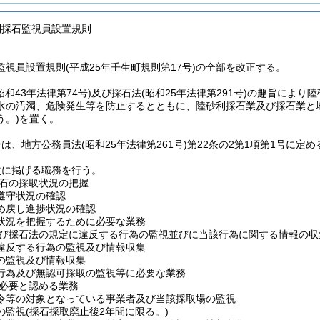
利採石監視員設置規則
視員設置規則(平成25年壬生町規則第17号)の全部を改正する。
昭和43年法律第74号)
及び採石法
(昭和25年法律第291号)
の趣旨により陸
水の汚濁、危険発生等を防止するとともに、陸砂利採石業及び採石業と
う。)
を置く。
分は、地方公務員法
(昭和25年法律第261号)
第22条の2第1項第1号に定
次に掲げる職務を行う。
石の採取状況の把握
遵守状況の確認
め戻し進捗状況の確認
状況を把握するために必要な業務
び採石法の規定に違反する行為の監視並びに当該行為に関する情報の収
違反する行為の監視及び情報収集
の監視及び情報収集
行為及び無認可採取の監視等に必要な業務
必要と認める業務
令等の対象となっている事業者及び当該採取場の監視
の監視
(採石採取廃止後2年間に限る。)