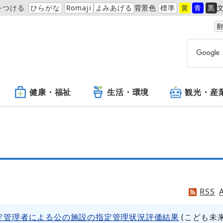
をつける
ひらがな
Romaji
よみあげる
背景色
標準
黄
青
黒
翻
健康・福祉
生活・環境
観光・産
RSS
定管理者による公の施設の指定管理状況評価結果
(
こども未