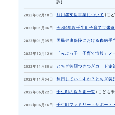
課
)
利用者支援事業について
(
こ
2023年02月10日
令和4年度壬生町子育て世帯
2023年01月06日
国民健康保険における傷病手
2023年01月05日
「みぶっ子 子育て情報」メ
2022年12月12日
とちぎ笑顔つぎつぎカード協
2022年11月30日
利用していますか？とちぎ笑
2022年11月04日
壬生町の保育園一覧
(
こども
2022年06月22日
壬生町ファミリー・サポート
2022年06月16日