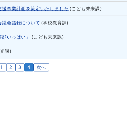
支援事業計画を策定いたしました
(
こども未来課
)
会議会議録について
(
学校教育課
)
笑顔いっぱい」
(
こども未来課
)
観光課
)
1
2
3
4
次へ