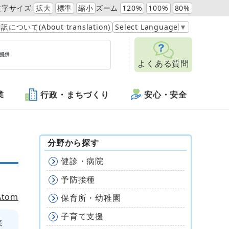
文字サイズ
拡大
標準
縮小
ズーム
120%
100%
80%
訳について(About translation)
Select Language
▼
よくある質問
業
行政・まちづくり
安心・安全
分野から探す
健診・病院
予防接種
Atom
保育所・幼稚園
子育て支援
来