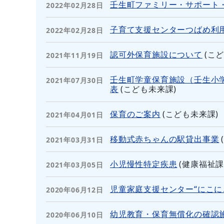
壬生町ファミリー・サポート
2022年02月28日
子育て支援センターつばめ利
2022年02月28日
認可外保育施設について
(
こ
2021年11月19日
壬生町学童保育施設（壬生小
2021年07月30日
表
(
こども未来課
)
保育のご案内
(
こども未来課
)
2021年04月01日
移動式赤ちゃんの駅貸出事業
2021年03月31日
小児慢性特定疾患
(
健康福祉
2021年03月05日
児童家庭支援センター“にこに
2020年06月12日
幼児教育・保育無償化の確認
2020年06月10日