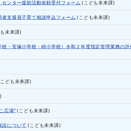
・センター援助活動依頼受付フォーム
(
こども未来課
)
用者支援員子育て相談申込フォーム
(
こども未来課
)
ども未来課
)
学校・安塚小学校・睦小学校）令和２年度指定管理業務の評
(
こども未来課
)
課
)
こ広場”
(
こども未来課
)
施設について
(
こども未来課
)