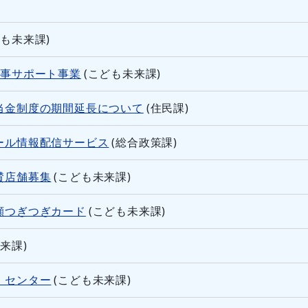
ども未来課
)
食事サポート事業
(
こども未来課
)
当金制度の期間延長について
(
住民課
)
ール情報配信サービス
(
総合政策課
)
賛店舗募集
(
こども未来課
)
顔つぎつぎカード
(
こども未来課
)
未来課
)
・センター
(
こども未来課
)