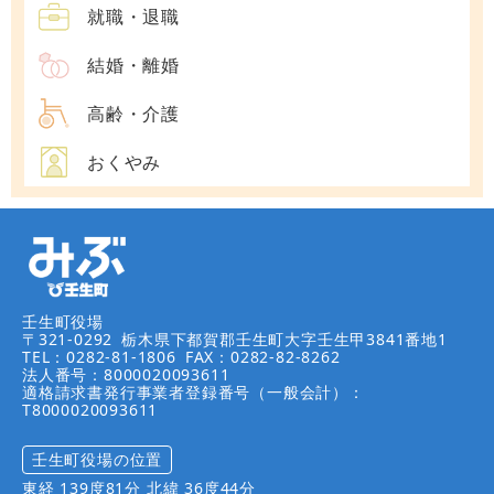
就職・退職
結婚・離婚
高齢・介護
おくやみ
壬生町役場
〒321-0292
栃木県下都賀郡壬生町大字壬生甲3841番地1
TEL：0282-81-1806
FAX：0282-82-8262
法人番号：8000020093611
適格請求書発行事業者登録番号（一般会計）：
T8000020093611
壬生町役場の位置
東経 139度81分 北緯 36度44分