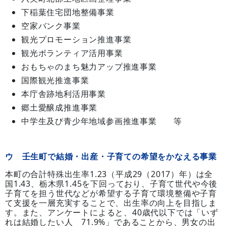
下稲葉住宅団地整備事業
空家バンク事業
観光プロモーション推進事業
観光ボランティア活用事業
おもちゃのまち魅力アップ推進事業
国際観光推進事業
本庁舎跡地利活用事業
郷土愛醸成推進事業
中学生及び青少年地域参画推進事業 等
ウ 壬生町で結婚・出産・子育ての希望をかなえる事業
本町の合計特殊出生率1.23（平成29（2017）年）は全
国1.43、栃木県1.45を下回っており、子育て世代や今後
子育てを担う世代などが希望する子育て環境整備や子育
て支援を一層充実することで、出生率の向上を目指しま
す。また、アンケートによると、40歳代以下では「いず
れは結婚したい人 71.9%」であることから、男女の出