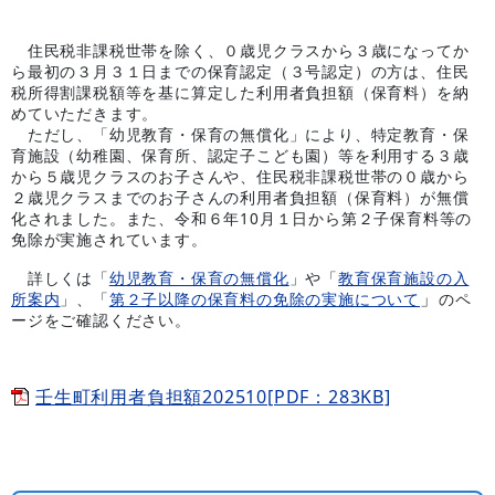
住民税非課税世帯を除く、０歳児クラスから３歳になってか
ら最初の３月３１日までの保育認定（３号認定）の方は、住民
税所得割課税額等を基に算定した利用者負担額（保育料）を納
めていただきます。
ただし、「幼児教育・保育の無償化」により、特定教育・保
育施設（幼稚園、保育所、認定子こども園）等を利用する３歳
から５歳児クラスのお子さんや、住民税非課税世帯の０歳から
２歳児クラスまでのお子さんの利用者負担額（保育料）が無償
化されました。また、令和６年10月１日から第２子保育料等の
免除が実施されています。
詳しくは「
幼児教育・保育の無償化
」や「
教育保育施設の入
」
所案内
」、「
第２子以降の保育料の免除の実施について
のペ
ージをご確認ください。
壬生町利用者負担額202510[PDF：283KB]