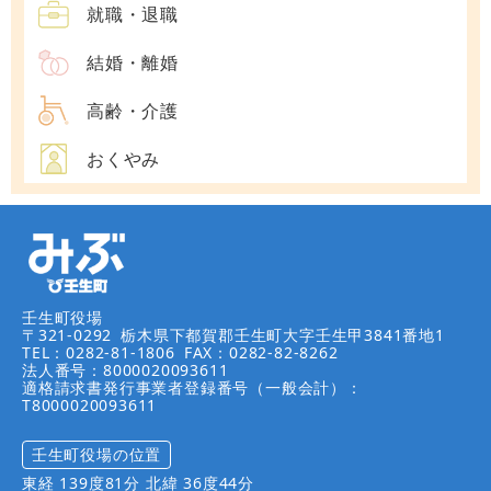
就職・退職
結婚・離婚
高齢・介護
おくやみ
壬生町役場
〒321-0292
栃木県下都賀郡壬生町大字壬生甲3841番地1
TEL：0282-81-1806
FAX：0282-82-8262
法人番号：8000020093611
適格請求書発行事業者登録番号（一般会計）：
T8000020093611
壬生町役場の位置
東経 139度81分 北緯 36度44分