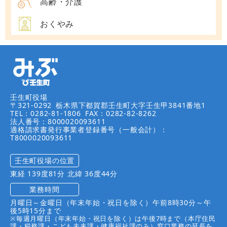
高齢・介護
おくやみ
壬生町役場
〒321-0292
栃木県下都賀郡壬生町大字壬生甲3841番地1
TEL：0282-81-1806
FAX：0282-82-8262
法人番号：8000020093611
適格請求書発行事業者登録番号（一般会計）：
T8000020093611
壬生町役場の位置
東経 139度81分 北緯 36度44分
業務時間
月曜日～金曜日（年末年始・祝日を除く）午前8時30分～午
後5時15分まで
※毎週月曜日（年末年始・祝日を除く）は午後7時まで（本庁住民
課・税務課・こども未来課・健康福祉課のみ）窓口業務の延長を