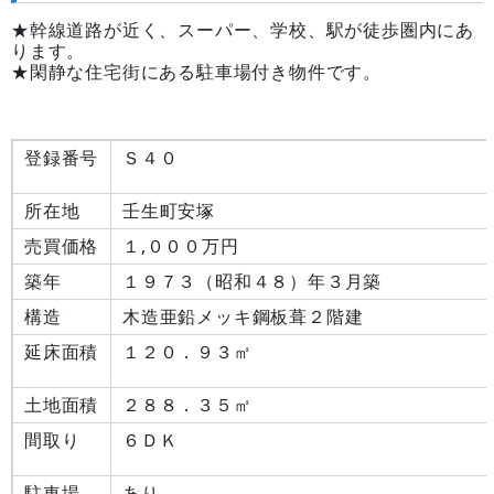
★幹線道路が近く、スーパー、学校、駅が徒歩圏内にあ
ります。
★閑静な住宅街にある駐車場付き物件です。
登録番号
Ｓ４０
所在地
壬生町安塚
売買価格
１,０００万円
築年
１９７３（昭和４８）年３月
構造
木造亜鉛メッキ鋼板葺２階建
延床面積
１２０．９３㎡
土地面積
２８８．３５㎡
間取り
６ＤＫ
駐車場
あり