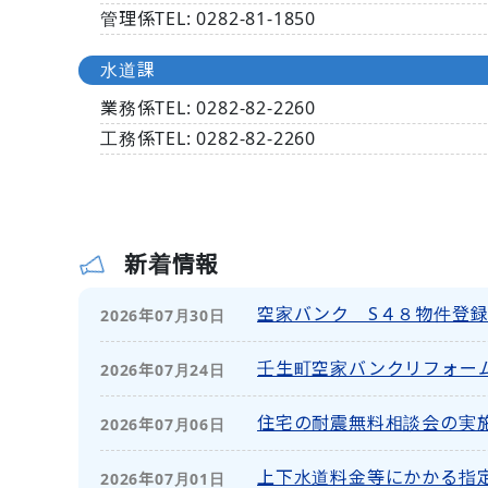
管理係
TEL:
0282‐
81-1850
水道課
業務係
TEL:
0282‐
82-2260
工務係
TEL:
0282‐
82-2260
新着情報
空家バンク S４８物件登
2026年07月30日
壬生町空家バンクリフォー
2026年07月24日
住宅の耐震無料相談会の実
2026年07月06日
上下水道料金等にかかる指
2026年07月01日