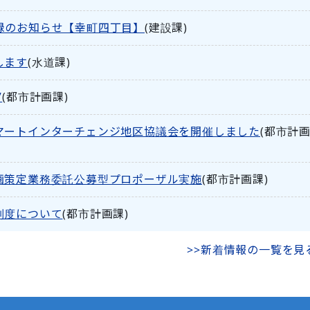
録のお知らせ【幸町四丁目】
(
建設課
)
します
(
水道課
)
”
(
都市計画課
)
マートインターチェンジ地区協議会を開催しました
(
都市計
画策定業務委託公募型プロポーザル実施
(
都市計画課
)
制度について
(
都市計画課
)
>>新着情報の一覧を見