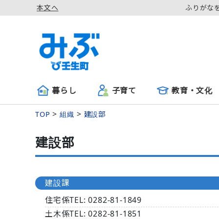
本文へ
ふりがな
暮らし
子育て
教育・文化
TOP
組織
建設部
建設部
建設課
住宅係
TEL:
0282‐
81-1849
土木係
TEL:
0282‐
81-1851