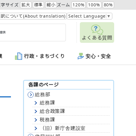
文字サイズ
拡大
標準
縮小
ズーム
120%
100%
80%
訳について(About translation)
Select Language
▼
よくある質問
業
行政・まちづくり
安心・安全
各課のページ
総務部
総務課
総合政策課
税務課
（旧）新庁舎建設室