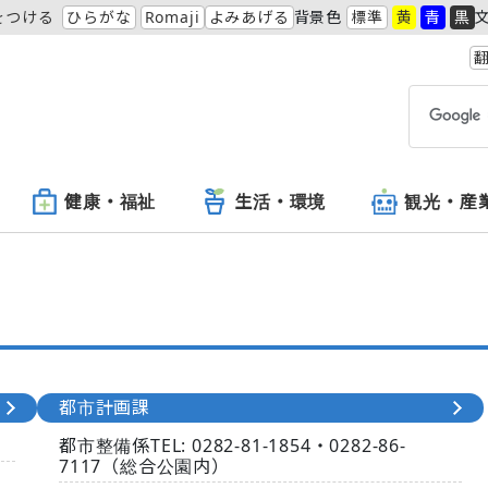
をつける
ひらがな
Romaji
よみあげる
背景色
標準
黄
青
黒
翻
健康・福祉
生活・環境
観光・産
都市計画課
都市整備係
TEL:
0282‐
81-1854・
0282‐
86-
7117（総合公園内）