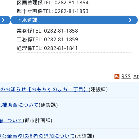
区画整理係
TEL:
0282‐
81-1854
都市計画係
TEL:
0282‐
81-1853
下水道課
業務係
TEL:
0282‐
81-1858
工務係
TEL:
0282‐
81-1859
経理係
TEL:
0282‐
81-1841
RSS
A
録のお知らせ【おもちゃのまち二丁目】
(
建設課
)
ム補助金について
(
建設課
)
施について
(
都市計画課
)
定公金事務取扱者の追加について
(
水道課
)