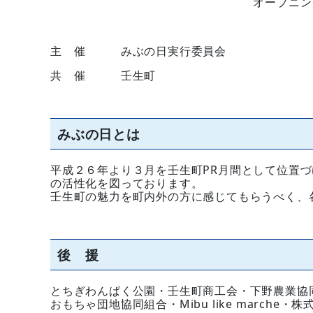
オープニン
主 催
みぶの日実行委員会
共 催 壬生町
みぶの日とは
平成２６年より３月を壬生町PR月間として位置
の活性化を図っております。
壬生町の魅力を町内外の方に感じてもらうべく、
後 援
とちぎわんぱく公園・壬生町商工会・下野農業協
おもちゃ団地協同組合・Mibu like marche・株式会社