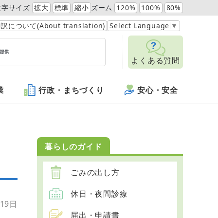
文字サイズ
拡大
標準
縮小
ズーム
120%
100%
80%
訳について(About translation)
Select Language
▼
よくある質問
業
行政・まちづくり
安心・安全
暮らしのガイド
）
ごみの出し方
休日・夜間診療
19日
届出・申請書