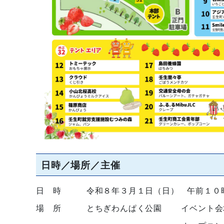
日時／場所／主催
日 時 令和８
年３月１日（日） 午前１０
場 所
とちぎわんぱく公園 イベント会場