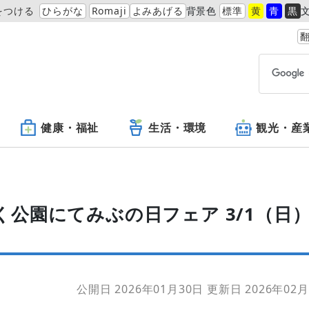
をつける
ひらがな
Romaji
よみあげる
背景色
標準
黄
青
黒
翻
健康・福祉
生活・環境
観光・産
公園にてみぶの日フェア 3/1（日
公開日 2026年01月30日
更新日 2026年02月