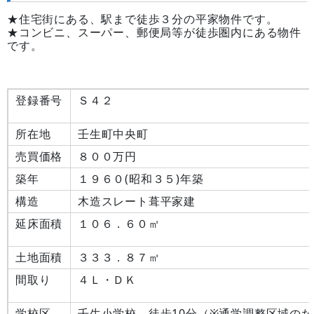
★住宅街にある、駅まで徒歩３分の平家物件です。
★コンビニ、スーパー、郵便局等が徒歩圏内にある物件
です。
登録番号
Ｓ４２
所在地
壬生町中央町
売買価格
８００万円
築年
１９６０(昭和３５)年築
構造
木造スレート葺平家建
延床面積
１０６．６０㎡
土地面積
３３３．８７㎡
間取り
４Ｌ・ＤＫ
学校区
壬生小学校 徒歩10分（※通学調整区域の