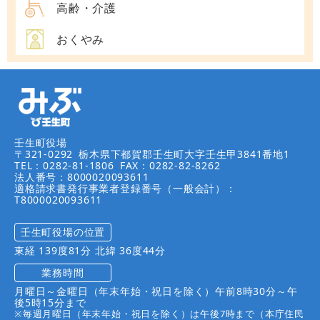
高齢・介護
おくやみ
壬生町役場
〒321-0292
栃木県下都賀郡壬生町大字壬生甲3841番地1
TEL：0282-81-1806
FAX：0282-82-8262
法人番号：8000020093611
適格請求書発行事業者登録番号（一般会計）：
T8000020093611
壬生町役場の位置
東経 139度81分 北緯 36度44分
業務時間
月曜日～金曜日（年末年始・祝日を除く）午前8時30分～午
後5時15分まで
※毎週月曜日（年末年始・祝日を除く）は午後7時まで（本庁住民