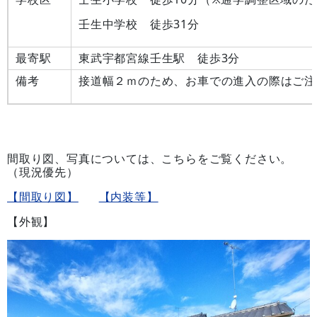
壬生中学校 徒歩31分
最寄駅
東武宇都宮線壬生駅 徒歩3分
備考
接道幅２ｍのため、お車での進入の際はご注
間取り図、写真については、こちらをご覧ください。
（現況優先）
【間取り図】
【内装等】
【外観】