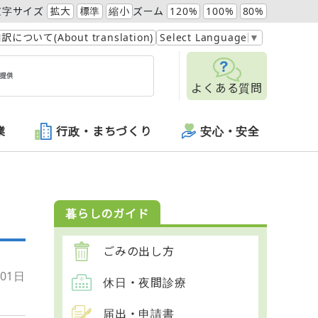
文字サイズ
拡大
標準
縮小
ズーム
120%
100%
80%
訳について(About translation)
Select Language
▼
よくある質問
業
行政・まちづくり
安心・安全
暮らしのガイド
ごみの出し方
01日
休日・夜間診療
届出・申請書