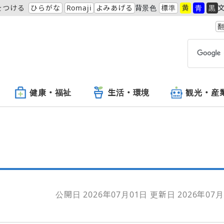
をつける
ひらがな
Romaji
よみあげる
背景色
標準
黄
青
黒
翻
健康・福祉
生活・環境
観光・産
公開日 2026年07月01日
更新日 2026年07月