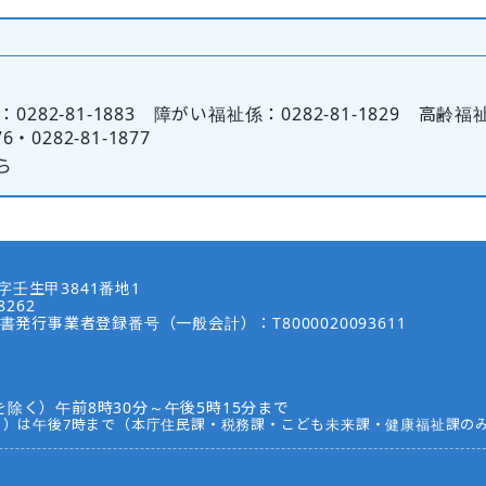
0282-81-1883 障がい福祉係：0282-81-1829 高齢福
・0282-81-1877
ら
壬生甲3841番地1
8262
書発行事業者登録番号（一般会計）：T8000020093611
除く）午前8時30分～午後5時15分まで
く）は午後7時まで（本庁住民課・税務課・こども未来課・健康福祉課の