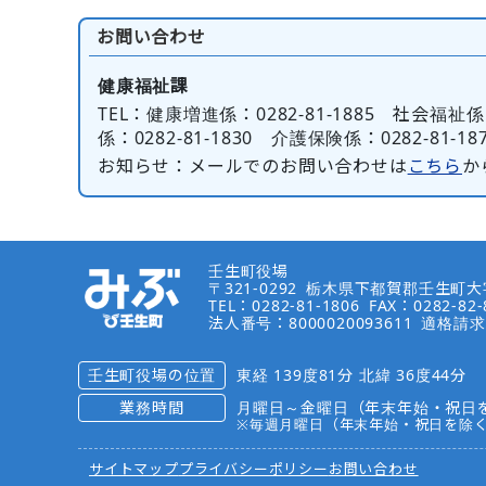
お問い合わせ
健康福祉課
TEL
：健康増進係：0282-81-1885 社会福祉係：
係：0282-81-1830 介護保険係：0282-81-1876
お知らせ
：メールでのお問い合わせは
こちら
か
壬生町役場
〒321-0292
栃木県下都賀郡壬生町大字
TEL：0282-81-1806
FAX：0282-82-
法人番号：8000020093611
適格請求
壬生町役場の位置
東経 139度81分 北緯 36度44分
業務時間
月曜日～金曜日（年末年始・祝日を
※毎週月曜日（年末年始・祝日を除
サイトマップ
プライバシーポリシー
お問い合わせ