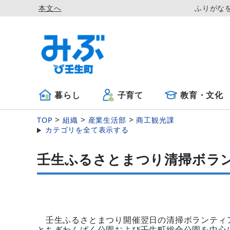
本文へ
ふりがな
暮らし
子育て
教育・文化
TOP
組織
産業生活部
商工観光課
カテゴリを全て表示する
壬生ふるさとまつり清掃ボラ
壬生ふるさとまつり開催翌日の清掃ボランティ
とちぎわんぱく公園および壬生町総合公園を中心