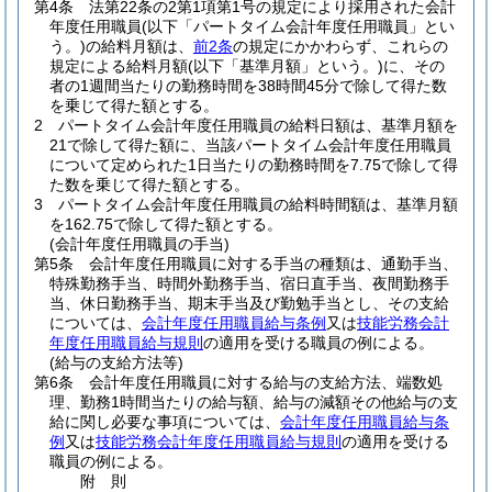
第4条
法第22条の2第1項第1号の規定により採用された会計
年度任用職員
(以下「パートタイム会計年度任用職員」とい
う。)
の給料月額は、
前2条
の規定にかかわらず、これらの
規定による給料月額
(以下「基準月額」という。)
に、その
者の1週間当たりの勤務時間を38時間45分で除して得た数
を乗じて得た額とする。
2
パートタイム会計年度任用職員の給料日額は、基準月額を
21で除して得た額に、当該パートタイム会計年度任用職員
について定められた1日当たりの勤務時間を7.75で除して得
た数を乗じて得た額とする。
3
パートタイム会計年度任用職員の給料時間額は、基準月額
を162.75で除して得た額とする。
(会計年度任用職員の手当)
第5条
会計年度任用職員に対する手当の種類は、通勤手当、
特殊勤務手当、時間外勤務手当、宿日直手当、夜間勤務手
当、休日勤務手当、期末手当及び勤勉手当とし、その支給
については、
会計年度任用職員給与条例
又は
技能労務会計
年度任用職員給与規則
の適用を受ける職員の例による。
(給与の支給方法等)
第6条
会計年度任用職員に対する給与の支給方法、端数処
理、勤務1時間当たりの給与額、給与の減額その他給与の支
給に関し必要な事項については、
会計年度任用職員給与条
例
又は
技能労務会計年度任用職員給与規則
の適用を受ける
職員の例による。
附
則