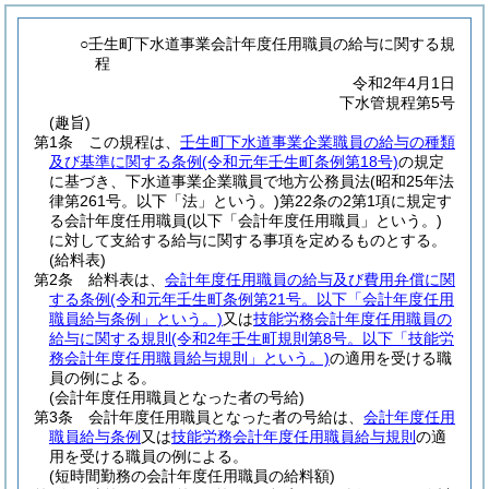
○壬生町下水道事業会計年度任用職員の給与に関する規
程
令和2年4月1日
下水管規程第5号
(趣旨)
第1条
この規程は、
壬生町下水道事業企業職員の給与の種類
及び基準に関する条例
(令和元年壬生町条例第18号)
の規定
に基づき、下水道事業企業職員で地方公務員法
(昭和25年法
律第261号。以下「法」という。)
第22条の2第1項に規定す
る会計年度任用職員
(以下「会計年度任用職員」という。)
に対して支給する給与に関する事項を定めるものとする。
(給料表)
第2条
給料表は、
会計年度任用職員の給与及び費用弁償に関
する条例
(令和元年壬生町条例第21号。以下「会計年度任用
職員給与条例」という。)
又は
技能労務会計年度任用職員の
給与に関する規則
(令和2年壬生町規則第8号。以下「技能労
務会計年度任用職員給与規則」という。)
の適用を受ける職
員の例による。
(会計年度任用職員となった者の号給)
第3条
会計年度任用職員となった者の号給は、
会計年度任用
職員給与条例
又は
技能労務会計年度任用職員給与規則
の適
用を受ける職員の例による。
(短時間勤務の会計年度任用職員の給料額)