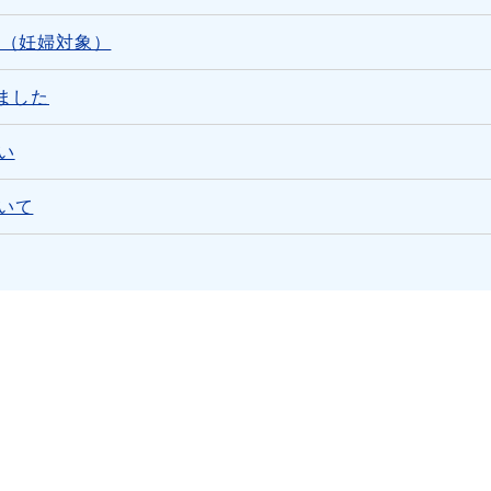
て（妊婦対象）
ました
い
いて