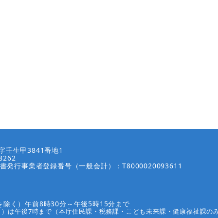
壬生甲3841番地1
8262
書発行事業者登録番号（一般会計）：T8000020093611
除く）午前8時30分～午後5時15分まで
く）は午後7時まで（本庁住民課・税務課・こども未来課・健康福祉課の