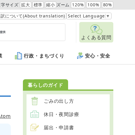
文字サイズ
拡大
標準
縮小
ズーム
120%
100%
80%
訳について(About translation)
Select Language
▼
よくある質問
業
行政・まちづくり
安心・安全
暮らしのガイド
ごみの出し方
休日・夜間診療
Atom
届出・申請書