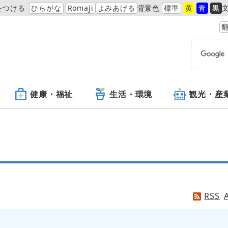
をつける
ひらがな
Romaji
よみあげる
背景色
標準
黄
青
黒
翻
健康・福祉
生活・環境
観光・産
RSS