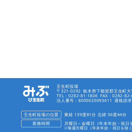
壬生町役場
〒321-0292
栃木県下都賀郡壬生町大字
TEL：0282-81-1806
FAX：0282-82-
法人番号：8000020093611
適格請求
壬生町役場の位置
東経 139度81分 北緯 36度44分
業務時間
月曜日～金曜日（年末年始・祝日を
※毎週月曜日（年末年始・祝日を除