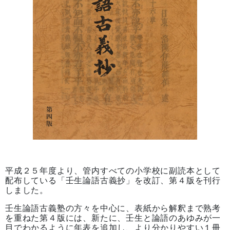
平成２５年度より、管内すべての小学校に副読本として
配布している「壬生論語古義抄」を改訂、第４版を刊行
しました。
壬生論語古義塾の方々を中心に、表紙から解釈まで熟考
を重ねた第４版には、新たに、壬生と論語のあゆみが一
目でわかるように年表を追加し、より分かりやすい１冊