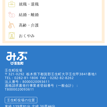
就職・退職
結婚・離婚
高齢・介護
おくやみ
壬生町役場
〒321-0292
栃木県下都賀郡壬生町大字壬生甲3841番地1
TEL：0282-81-1806
FAX：0282-82-8262
法人番号：8000020093611
適格請求書発行事業者登録番号（一般会計）：
T8000020093611
壬生町役場の位置
東経 139度81分 北緯 36度44分