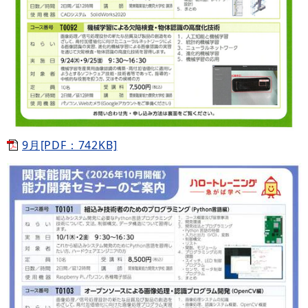
9月[PDF：742KB]