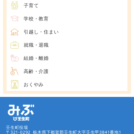
子育て
学校・教育
引越し・住まい
就職・退職
結婚・離婚
高齢・介護
おくやみ
壬生町役場
〒321-0292
栃木県下都賀郡壬生町大字壬生甲3841番地1