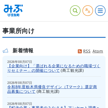
事業所向け
新着情報
RSS
Atom
2026年08月07日
【企業向け】「選ばれる企業になるための職場づく
りセミナー」の開催について
(
商工観光課
)
2026年08月07日
令和8年度栃木県優良デザイン（Tマーク）選定商
品募集について
(
商工観光課
)
2026年08月07日
【町内企業・事業者のみなさま】アンケート調査へ