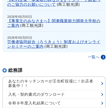
のご協力のお願いについて
(
商工観光課
)
2026年08月05日
【事業主のみなさまへ】関東職業能力開発大学校の
ご案内
(
商工観光課
)
2026年08月05日
労働者協同組合（ろうきょう）制度およびオンライ
ンセミナーのご案内
(
商工観光課
)
一覧へ
総務課
あなたのキッチンカーが壬生町役場に！出店者
募集中！！
入札・契約書式のダウンロード
令和８年度入札結果について