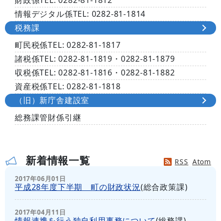
財政係
TEL: 0282‐81-1812
情報デジタル係
TEL: 0282‐81-1814
税務課
町民税係
TEL: 0282‐81-1817
諸税係
TEL: 0282‐81-1819・0282‐81-1879
収税係
TEL: 0282‐81-1816・0282‐81-1882
資産税係
TEL: 0282‐81-1818
（旧）新庁舎建設室
総務課管財係引継
新着情報一覧
RSS
Atom
2017年06月01日
平成28年度下半期 町の財政状況
(
総合政策課
)
2017年04月11日
情報連携を行う独自利用事務について
(
総務課
)