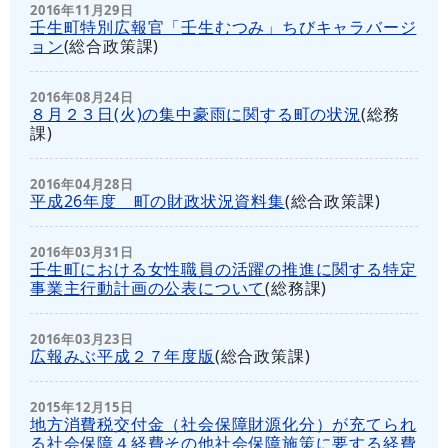
2016年11月29日
壬生町特別広報官「壬生むつみ」ちびキャラバージ
ョン
(
総合政策課
)
2016年08月24日
８月２３日(火)の集中豪雨に関する町の状況
(
総務
課
)
2016年04月28日
平成26年度 町の財政状況資料集
(
総合政策課
)
2016年03月31日
壬生町における女性職員の活躍の推進に関する特定
事業主行動計画の公表について
(
総務課
)
2016年03月23日
広報みぶ平成２７年度版
(
総合政策課
)
2015年12月15日
地方消費税交付金（社会保障財源化分）が充てられ
る社会保障４経費その他社会保障施策に要する経費