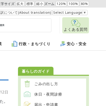
文字サイズ
拡大
標準
縮小
ズーム
120%
100%
80%
訳について(About translation)
Select Language
▼
よくある質問
業
行政・まちづくり
安心・安全
暮らしのガイド
ごみの出し方
12日
休日・夜間診療
た。
届出・申請書