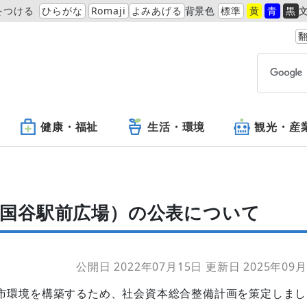
をつける
ひらがな
Romaji
よみあげる
背景色
標準
黄
青
黒
翻
健康・福祉
生活・環境
観光・産
町国谷駅前広場）の公表について
公開日 2022年07月15日
更新日 2025年09月
市環境を構築するため、社会資本総合整備計画を策定しまし