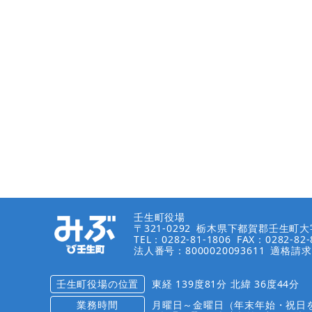
壬生町役場
〒321-0292
栃木県下都賀郡壬生町大字
TEL：0282-81-1806
FAX：0282-82-
法人番号：8000020093611
適格請求
壬生町役場の位置
東経 139度81分 北緯 36度44分
業務時間
月曜日～金曜日（年末年始・祝日を